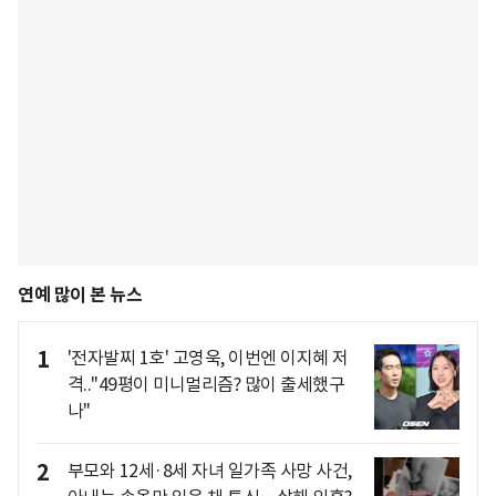
연예 많이 본 뉴스
1
'전자발찌 1호' 고영욱, 이번엔 이지혜 저
격.."49평이 미니멀리즘? 많이 출세했구
나"
2
부모와 12세·8세 자녀 일가족 사망 사건,