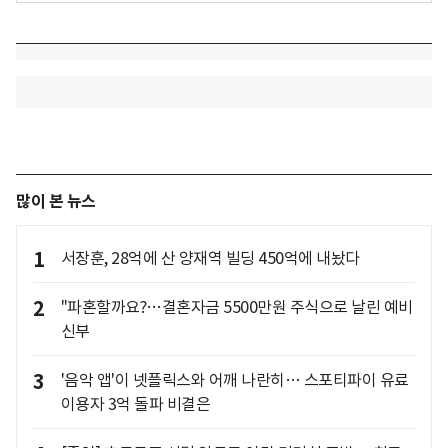
많이 본 뉴스
1
서장훈, 28억에 산 양재역 빌딩 450억에 내놨다
2
"파혼할까요?…결혼자금 5500만원 주식으로 날린 예비
신부
3
'음악 앱'이 넷플릭스와 어깨 나란히… 스포티파이 유료
이용자 3억 돌파 비결은