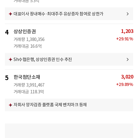
거래대금
5.3억
대표이사 장내매수·최대주주 유상증자 참여로 상한가
1,203
4
상상인증권
+
29.91
%
거래량
1,380,356
거래대금
16.6억
Sh수협은행, 상상인증권 인수 추진
3,020
5
한국첨단소재
+
29.89
%
거래량
3,991,467
거래대금
118.3억
자회사 양자검증 플랫폼 국제 벤치마크 등재