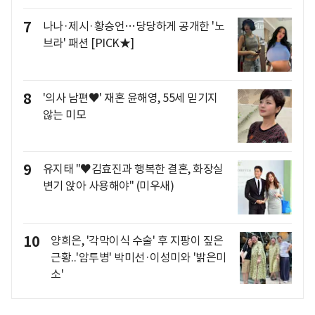
7
나나·제시·황승언…당당하게 공개한 '노
브라' 패션 [PICK★]
8
'의사 남편♥' 재혼 윤해영, 55세 믿기지
않는 미모
9
유지태 "♥김효진과 행복한 결혼, 화장실
변기 앉아 사용해야" (미우새)
10
양희은, '각막이식 수술' 후 지팡이 짚은
근황..'암투병' 박미선·이성미와 '밝은미
소'