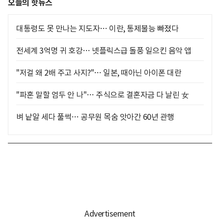
오늘의 핫뉴스
대통령도 못 만나는 지도자… 이란, 통제불능 빠졌다
전세계 3억명 귀 호강… 넷플릭스급 돌풍 일으킨 음악 앱
"저걸 왜 2배 주고 사지?"… 일본, 때아닌 아이폰 대란
"파혼 말할 엄두 안 나"… 주식으로 결혼자금 다 날린 女
벼 낱알 세다 풀썩… 공무원 목숨 앗아간 60년 관행