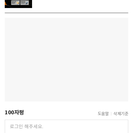
100자평
도움말
삭제기준