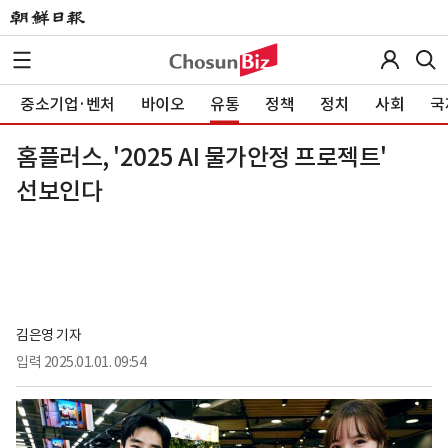
중소기업·벤처
바이오
유통
정책
정치
사회
국
홈플러스, '2025 AI 물가안정 프로젝트'
선보인다
김은영 기자
입력
2025.01.01. 09:54