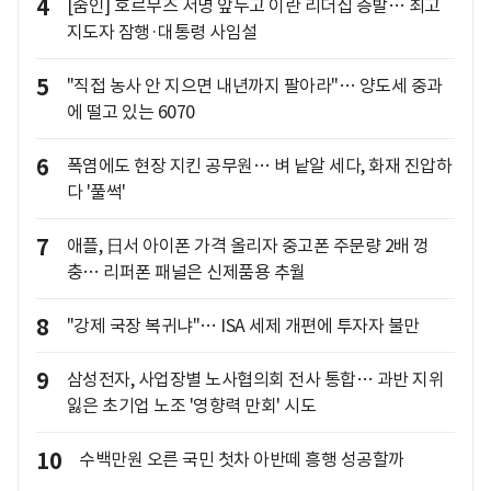
4
[줌인] 호르무즈 서명 앞두고 이란 리더십 증발… 최고
지도자 잠행·대통령 사임설
5
"직접 농사 안 지으면 내년까지 팔아라"… 양도세 중과
에 떨고 있는 6070
6
폭염에도 현장 지킨 공무원… 벼 낱알 세다, 화재 진압하
다 '풀썩'
7
애플, 日서 아이폰 가격 올리자 중고폰 주문량 2배 껑
충… 리퍼폰 패널은 신제품용 추월
8
"강제 국장 복귀냐"… ISA 세제 개편에 투자자 불만
9
삼성전자, 사업장별 노사협의회 전사 통합… 과반 지위
잃은 초기업 노조 '영향력 만회' 시도
10
수백만원 오른 국민 첫차 아반떼 흥행 성공할까