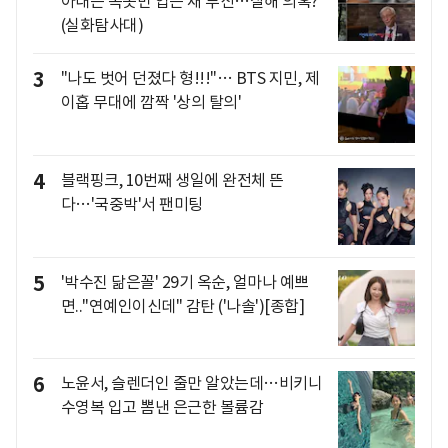
아내는 속옷만 입은 채 투신…살해 의혹?
(실화탐사대)
3
"나도 벗어 던졌다 형!!!"… BTS 지민, 제
이홉 무대에 깜짝 '상의 탈의'
4
블랙핑크, 10번째 생일에 완전체 뜬
다…'국중박'서 팬미팅
5
'박수진 닮은꼴' 29기 옥순, 얼마나 예쁘
면.."연예인이신데" 감탄 ('나솔')[종합]
6
노윤서, 슬렌더인 줄만 알았는데…비키니
수영복 입고 뽐낸 은근한 볼륨감