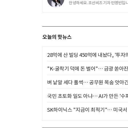
안녕하세요. 조선비즈 기자 민영빈입니
오늘의 핫뉴스
28억에 산 빌딩 450억에 내놨다, '투자
"K-굴착기 덕에 돈 벌어"… 금광 쏟아
벼 낱알 세다 풀썩… 공무원 목숨 앗아간
국민 초토화 일도 아냐… AI가 만든 '수
SK하이닉스 "지금이 최적기"… 미국서 