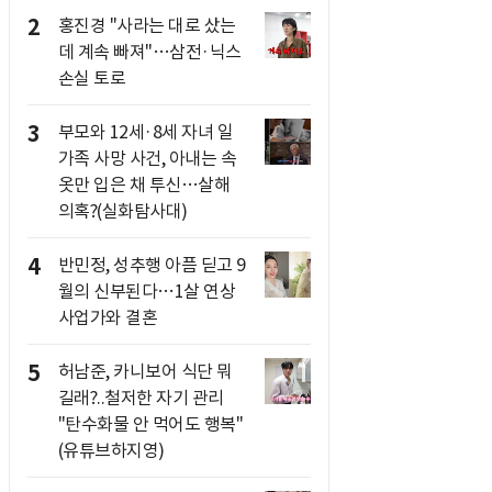
2
홍진경 "사라는 대로 샀는
데 계속 빠져"…삼전·닉스
손실 토로
3
부모와 12세·8세 자녀 일
가족 사망 사건, 아내는 속
옷만 입은 채 투신…살해
의혹?(실화탐사대)
4
반민정, 성추행 아픔 딛고 9
월의 신부된다…1살 연상
사업가와 결혼
5
허남준, 카니보어 식단 뭐
길래?..철저한 자기 관리
"탄수화물 안 먹어도 행복"
(유튜브하지영)