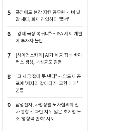
5
폭염에도 현장 지킨 공무원… 벼 낱
알 세다, 화재 진압하다 '풀썩'
6
"강제 국장 복귀냐"… ISA 세제 개편
에 투자자 불만
7
[사이언스카페] AI가 세균 잡는 바이
러스 생성, 내성균도 감염
8
"그 세금 절대 못 낸다"… 양도세 공
포에 '제자리 갈아타기·교환 매매'
꿈틀
9
삼성전자, 사업장별 노사협의회 전
사 통합… 과반 지위 잃은 초기업 노
조 '영향력 만회' 시도