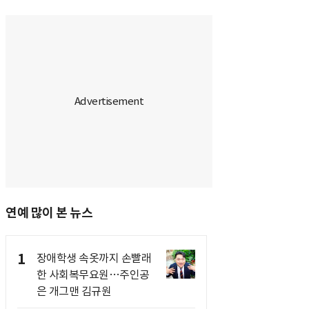
연예 많이 본 뉴스
1
장애학생 속옷까지 손빨래
한 사회복무요원…주인공
은 개그맨 김규원