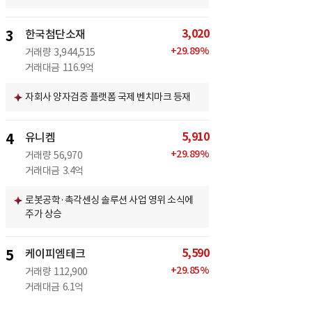
3,020
3
한국첨단소재
+
29.89
%
거래량
3,944,515
거래대금
116.9억
자회사 양자검증 플랫폼 국제 벤치마크 등재
5,910
4
유니켐
+
29.89
%
거래량
56,970
거래대금
3.4억
로봇공학·촉각센싱 솔루션 사업 영위 소식에
주가 상승
5,590
5
케이피엠테크
+
29.85
%
거래량
112,900
거래대금
6.1억