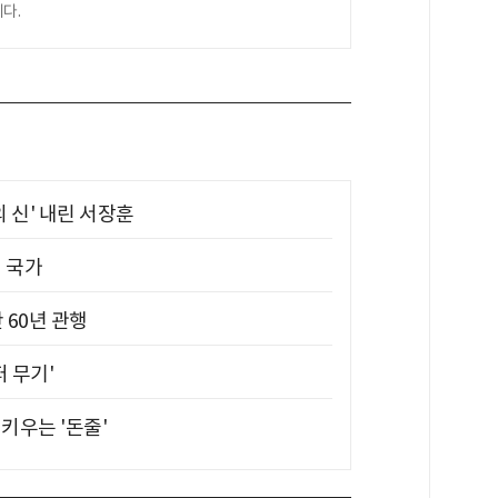
다.
의 신' 내린 서장훈
진 국가
 60년 관행
퍼 무기'
키우는 '돈줄'