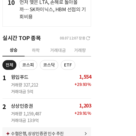
10
먼저 맺은 LTA, 손해로 돌아올
까… SK하이닉스, HBM 선점의 기
회비용
실시간 TOP 종목
08.07 12:07
장중
상승
하락
거래대금
거래량
전체
코스피
코스닥
ETF
1,554
1
윙입푸드
+
29.93
%
거래량
327,212
거래대금
5억
1,203
2
상상인증권
+
29.91
%
거래량
1,159,487
거래대금
13.9억
수협은행, 상상인증권 인수 추진