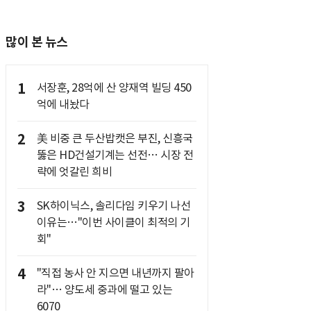
많이 본 뉴스
1
서장훈, 28억에 산 양재역 빌딩 450
억에 내놨다
2
美 비중 큰 두산밥캣은 부진, 신흥국
뚫은 HD건설기계는 선전… 시장 전
략에 엇갈린 희비
3
SK하이닉스, 솔리다임 키우기 나선
이유는…"이번 사이클이 최적의 기
회"
4
"직접 농사 안 지으면 내년까지 팔아
라"… 양도세 중과에 떨고 있는
6070