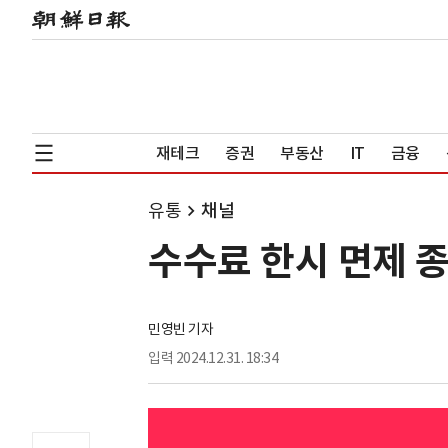
재테크
증권
부동산
IT
금융
유통
채널
수수료 한시 면제 
민영빈 기자
입력
2024.12.31. 18:34