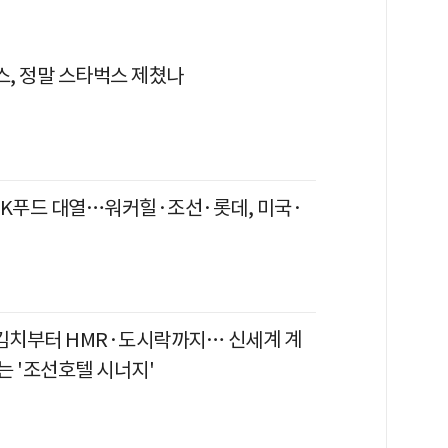
, 정말 스타벅스 제쳤나
 K푸드 대열…워커힐·조선·롯데, 미국·
 김치부터 HMR·도시락까지… 신세계 계
는 '조선호텔 시너지'