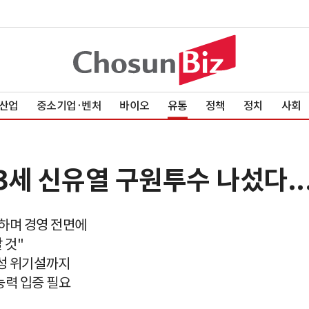
산업
중소기업·벤처
바이오
유통
정책
정치
사회
 3세 신유열 구원투수 나섰다..
진하며 경영 전면에
 것"
동성 위기설까지
능력 입증 필요