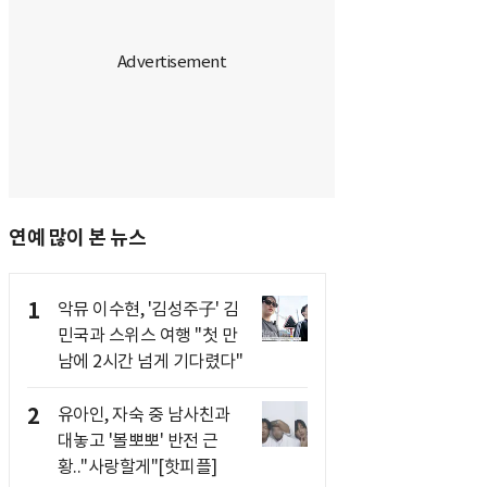
연예 많이 본 뉴스
1
악뮤 이수현, '김성주子' 김
민국과 스위스 여행 "첫 만
남에 2시간 넘게 기다렸다"
2
유아인, 자숙 중 남사친과
대놓고 '볼뽀뽀' 반전 근
황.."사랑할게"[핫피플]