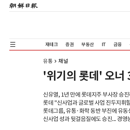
재테크
증권
부동산
IT
금융
유통
채널
'위기의 롯데' 오너
신유열, 1년 만에 롯데지주 부사장 승
롯데 "신사업과 글로벌 사업 진두지휘할
롯데그룹, 유통·화학 동반 부진에 유
신사업 성과 뒷걸음질에도 승진... 경영