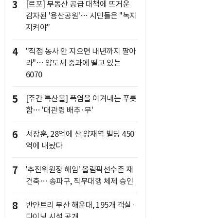
3
[르포] 부동산 공급 대책에 뜨거운
감자된 '용산공원'… 시민들은 "녹지
지켜야"
4
"직접 농사 안 지으면 내년까지 팔아
라"… 양도세 중과에 떨고 있는
6070
5
[주간 특산물] 폭염을 이겨내는 푸릇
함… '대관령 배추·무'
6
서장훈, 28억에 산 양재역 빌딩 450
억에 내놨다
7
'추진위원장 해임' 올림픽선수촌 재
건축… 송파구, 직무대행 체제 승인
8
반얀트리 부산 해운대, 195개 객실·
다이닝 시설 공개