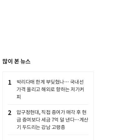
많이 본 뉴스
1
박리다매 한계 부딪혔나… 국내선
가격 올리고 해외로 향하는 저가커
피
2
압구정현대, 직접 증여가 매각 후 현
금 증여보다 세금 7억 덜 낸다…계산
기 두드리는 강남 고령층