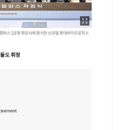
 캠퍼스 1공장 착공식에 참석한 신유열 롯데바이오로직스
업들도 휘청