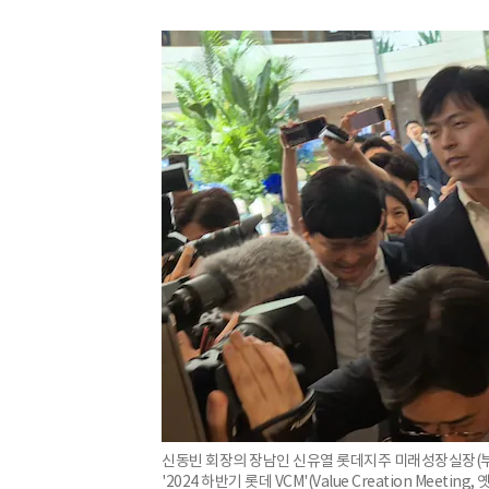
신동빈 회장의 장남인 신유열 롯데지주 미래성장실장(부
'2024 하반기 롯데 VCM'(Value Creation Meet