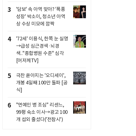
3
'담보' 속 아역 맞아? '폭풍
성장' 박소이, 청소년 아역
상 수상 미모에 깜짝
4
'72세' 이용식, 한쪽 눈 실명
→급성 심근경색·뇌경
색.."종합병원 수준" 심각
[어저께TV]
5
극찬 쏟아지는 '오디세이',
개봉 4일째 100만 돌파 [공
식]
6
"연예인 병 조심" 리센느,
99평 숙소 이사→광고 100
개 섭외 줄섰다('전참시')