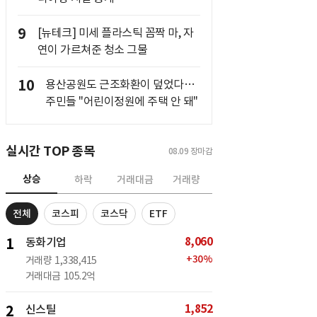
9
[뉴테크] 미세 플라스틱 꼼짝 마, 자
연이 가르쳐준 청소 그물
10
용산공원도 근조화환이 덮었다…
주민들 "어린이정원에 주택 안 돼"
실시간 TOP 종목
08.09
장마감
상승
하락
거래대금
거래량
전체
코스피
코스닥
ETF
8,060
1
동화기업
+
30
%
거래량
1,338,415
거래대금
105.2억
1,852
2
신스틸