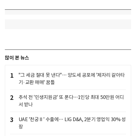
많이 본 뉴스
1
"그 세금 절대 못 낸다"… 양도세 공포에 '제자리 갈아타
기·교환 매매' 꿈틀
2
추석 전 '민생지원금' 또 푼다…1인당 최대 50만원 어디
서 받나
3
UAE '천궁Ⅱ' 수출에… LIG D&A, 2분기 영업익 30% 성
장