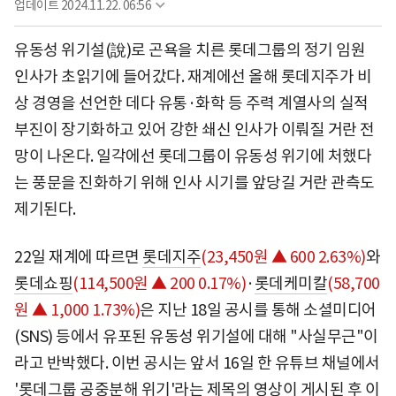
업데이트
2024.11.22. 06:56
유동성 위기설(說)로 곤욕을 치른 롯데그룹의 정기 임원
인사가 초읽기에 들어갔다. 재계에선 올해 롯데지주가 비
상 경영을 선언한 데다 유통·화학 등 주력 계열사의 실적
부진이 장기화하고 있어 강한 쇄신 인사가 이뤄질 거란 전
망이 나온다. 일각에선 롯데그룹이 유동성 위기에 처했다
는 풍문을 진화하기 위해 인사 시기를 앞당길 거란 관측도
제기된다.
22일 재계에 따르면
롯데지주
(23,450원 ▲ 600 2.63%)
와
롯데쇼핑
(114,500원 ▲ 200 0.17%)
·
롯데케미칼
(58,700
원 ▲ 1,000 1.73%)
은 지난 18일 공시를 통해 소셜미디어
(SNS) 등에서 유포된 유동성 위기설에 대해 "사실무근"이
라고 반박했다. 이번 공시는 앞서 16일 한 유튜브 채널에서
'롯데그룹 공중분해 위기'라는 제목의 영상이 게시된 후 이