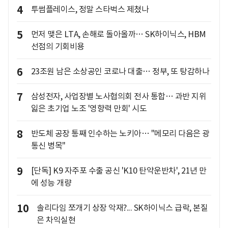
4
투썸플레이스, 정말 스타벅스 제쳤나
5
먼저 맺은 LTA, 손해로 돌아올까… SK하이닉스, HBM
선점의 기회비용
6
23조원 남은 소상공인 코로나 대출… 정부, 또 탕감하나
7
삼성전자, 사업장별 노사협의회 전사 통합… 과반 지위
잃은 초기업 노조 '영향력 만회' 시도
8
반도체 공장 통째 인수하는 노키아… "메모리 다음은 광
통신 병목"
9
[단독] K9 자주포 수출 공신 'K10 탄약운반차', 21년 만
에 성능 개량
10
솔리다임 쪼개기 상장 악재?... SK하이닉스 급락, 본질
은 차익실현