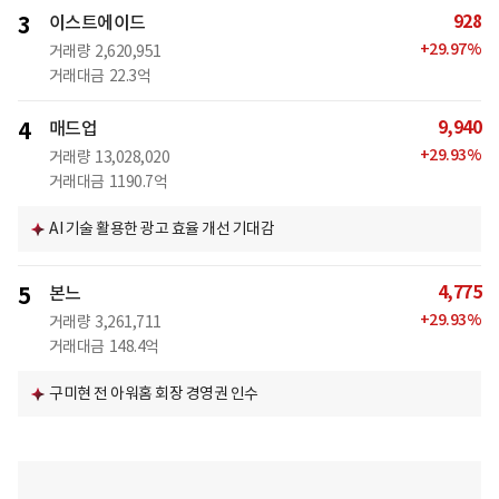
928
3
이스트에이드
+
29.97
%
거래량
2,620,951
거래대금
22.3억
9,940
4
매드업
+
29.93
%
거래량
13,028,020
거래대금
1190.7억
AI 기술 활용한 광고 효율 개선 기대감
4,775
5
본느
+
29.93
%
거래량
3,261,711
거래대금
148.4억
구미현 전 아워홈 회장 경영권 인수