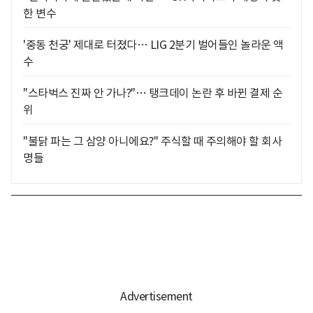
한 변수
'중동 천궁' 제대로 터졌다… LIG 2분기 벌어들인 놀라운 액
수
"스타벅스 진짜 안 가나?"… 탱크데이 논란 후 바뀐 결제 순
위
"불닭 파는 그 삼양 아니에요?" 주식할 때 주의해야 할 회사
명들