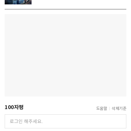
100자평
도움말
삭제기준