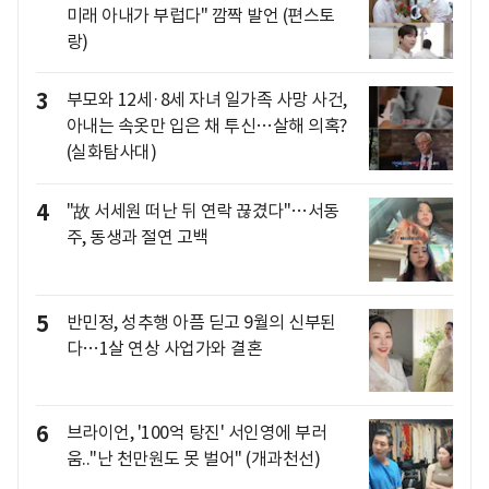
미래 아내가 부럽다" 깜짝 발언 (편스토
랑)
3
부모와 12세·8세 자녀 일가족 사망 사건,
아내는 속옷만 입은 채 투신…살해 의혹?
(실화탐사대)
4
"故 서세원 떠난 뒤 연락 끊겼다"…서동
주, 동생과 절연 고백
5
반민정, 성추행 아픔 딛고 9월의 신부된
다…1살 연상 사업가와 결혼
6
브라이언, '100억 탕진' 서인영에 부러
움.."난 천만원도 못 벌어" (개과천선)