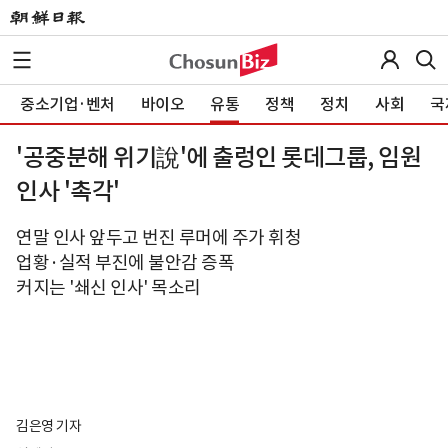
중소기업·벤처
바이오
유통
정책
정치
사회
국
'공중분해 위기說'에 출렁인 롯데그룹, 임원
인사 '촉각'
연말 인사 앞두고 번진 루머에 주가 휘청
업황·실적 부진에 불안감 증폭
커지는 '쇄신 인사' 목소리
김은영 기자