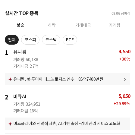
실시간 TOP 종목
08.06
장마감
상승
하락
거래대금
거래량
전체
코스피
코스닥
ETF
4,550
1
유니켐
+
30
%
거래량
60,138
거래대금
2.7억
유니켐, 美 루미아 테크놀로지스 인수…85억7400만원
5,050
2
비큐AI
+
29.99
%
거래량
324,951
거래대금
16억
비즈플레이와 전략적 제휴, AI 기반 출장·경비 관리 서비스 고도화