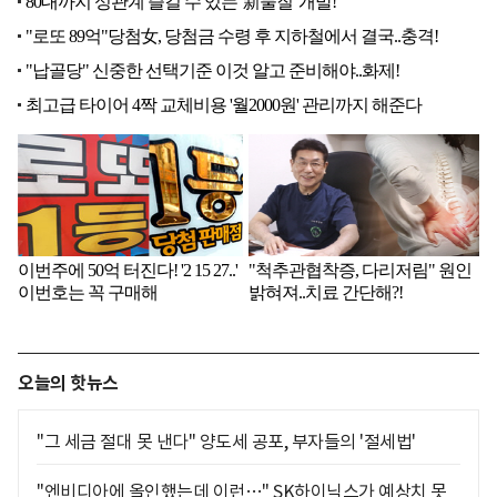
오늘의 핫뉴스
"그 세금 절대 못 낸다" 양도세 공포, 부자들의 '절세법'
"엔비디아에 올인했는데 이런…" SK하이닉스가 예상치 못