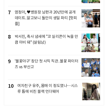
7
염정아, ♥병원장 남편과 20년만에 공개
데이트..알고보니 둘만의 생일 파티 [핫피
플]
8
박서진, 축사 냄새에 "코 실리콘이 녹을 만
큼 마비 돼" (살림남)
9
'불꽃야구' 창단 첫 사직 직관..불꽃 파이터
즈 vs 부산고
10
여자친구 유주, 몸매 이 정도였나…시스
루 톱에 비친 블랙 언더웨어