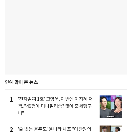
연예 많이 본 뉴스
1
'전자발찌 1호' 고영욱, 이번엔 이지혜 저
격.."49평이 미니멀리즘? 많이 출세했구
나"
2
'술 빚는 윤주모' 윤나라 셰프 "이찬원의