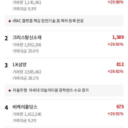
+
29.98
%
거래량
1,141,461
거래대금
9.3억
iRAC 플랫폼 핵심 원천기술 美 특허 등록 완료
1,389
2
크리스탈신소재
+
29.93
%
거래량
1,902,266
거래대금
25.6억
812
3
LK삼양
+
29.92
%
거래량
3,585,462
거래대금
28.1억
자율주행·차세대 모빌리티용 광학렌즈 수요 증가
673
4
비케이홀딩스
+
29.92
%
거래량
1,412,240
거래대금
9.2억