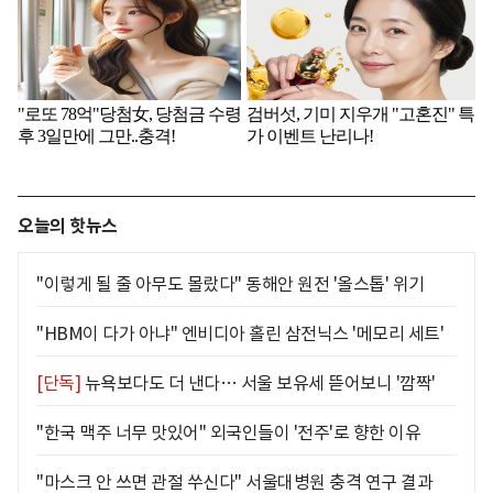
오늘의 핫뉴스
"이렇게 될 줄 아무도 몰랐다" 동해안 원전 '올스톱' 위기
"HBM이 다가 아냐" 엔비디아 홀린 삼전닉스 '메모리 세트'
[단독]
뉴욕보다도 더 낸다… 서울 보유세 뜯어보니 '깜짝'
"한국 맥주 너무 맛있어" 외국인들이 '전주'로 향한 이유
"마스크 안 쓰면 관절 쑤신다" 서울대병원 충격 연구 결과