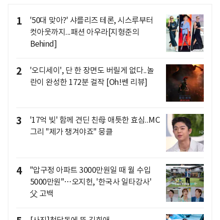
1
'50대 맞아?' 샤를리즈 테론, 시스루부터
컷아웃까지...패션 아우라[지형준의
Behind]
2
'오디세이', 단 한 장면도 버릴게 없다..놀
란이 완성한 172분 걸작 [Oh!쎈 리뷰]
3
'17억 빚' 함께 견딘 친母 애틋한 효심..MC
그리 "제가 챙겨야죠" 뭉클
4
"압구정 아파트 3000만원일 때 월 수입
5000만원"…오지헌, '한국사 일타강사'
父 고백
[사진]청담동에 뜬 김희애