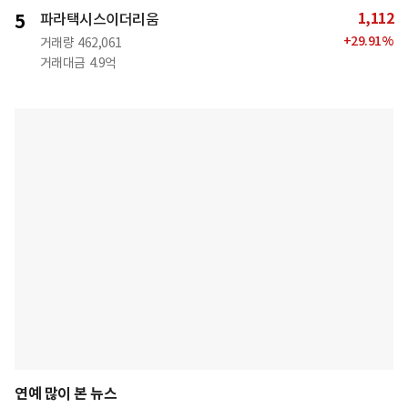
1,112
5
파라택시스이더리움
+
29.91
%
거래량
462,061
거래대금
4.9억
연예 많이 본 뉴스