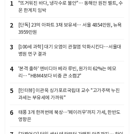
1
"뜨거워진 바다, 냉각수로 불안"… 동해안 원전 벨트, 수
온 한계치 임박
2
[단독] 23억 아파트 3채 보유세… 서울 4854만원, 뉴욕
3959만원
3
[100세 과학] 대기 오염이 관절염 악화시킨다…서울대
병원 연구 결과
4
'본격 출하' 엔비디아 베라 루빈, 원가의 62%는 메모
리… "HBM4보다 비중 큰 소캠2"
5
[인터뷰] 이관옥 싱가포르국립대 교수 "고가주택 누진
과세는 부유세에 가까워"
6
태풍 3개 한꺼번에 북상…'페이러우'까지 가세, 한반도
영향은