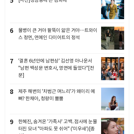
5
6
물병이 큰 거야 팔뚝이 얇은 거야…트와이
스 정연, 연예인 다이어트의 정석
7
'결혼 6년만에 남편상' 김선영 아나운서
"남편 백성문 변호사, 영면에 들었다"[전
문]
8
제주 해변의 '차범근 며느리'가 왜이리 예
뻐? 한채아, 청량미 뿜뿜
9
한혜진, 숨겨온 '가족사' 고백..점사에 눈물
터진 모녀 "아파도 못 쉬어" ('미우새')[종