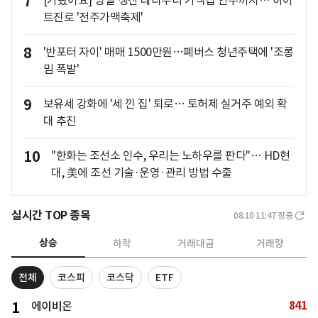
7
[가봤어요] 당일 생산 테라부터 가맥집 안주까지… 하이
트진로 '전주가맥축제'
8
'반포터 자이' 매매 1500만원…폐버스 청년주택에 '조롱
밈 폭발'
9
보유세 강화에 '세 낀 집' 퇴로… 토허제 실거주 예외 확
대 추진
10
"한화는 조선소 인수, 우리는 노하우를 판다"… HD현
대, 美에 조선 기술·운영·관리 방법 수출
실시간 TOP 종목
08.10 11:47
장중
상승
하락
거래대금
거래량
전체
코스피
코스닥
ETF
841
1
에이비온