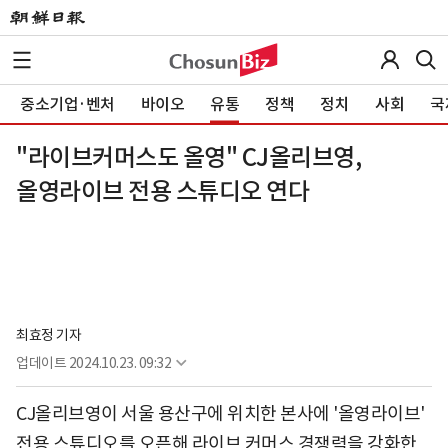
중소기업·벤처
바이오
유통
정책
정치
사회
국
"라이브커머스도 올영" CJ올리브영,
올영라이브 전용 스튜디오 연다
최효정 기자
업데이트
2024.10.23. 09:32
CJ올리브영이 서울 용산구에 위치한 본사에 '올영라이브'
전용 스튜디오를 오픈해 라이브 커머스 경쟁력을 강화한