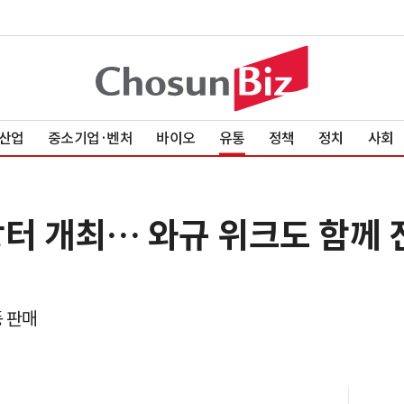
산업
중소기업·벤처
바이오
유통
정책
정치
사회
장터 개최… 와규 위크도 함께 
등 판매