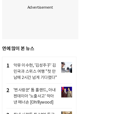
연예 많이 본 뉴스
1
악뮤 이수현, '김성주子' 김
민국과 스위스 여행 "첫 만
남에 2시간 넘게 기다렸다"
2
'찐사랑꾼' 톰 홀랜드, 아내
젠데이아 '노출사고' 막아
낸 매너손 [Oh!llywood]