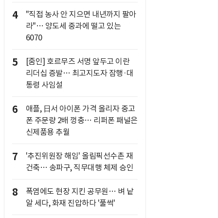
4
"직접 농사 안 지으면 내년까지 팔아
라"… 양도세 중과에 떨고 있는
6070
5
[줌인] 호르무즈 서명 앞두고 이란
리더십 증발… 최고지도자 잠행·대
통령 사임설
6
애플, 日서 아이폰 가격 올리자 중고
폰 주문량 2배 껑충… 리퍼폰 패널은
신제품용 추월
7
'추진위원장 해임' 올림픽선수촌 재
건축… 송파구, 직무대행 체제 승인
8
폭염에도 현장 지킨 공무원… 벼 낱
알 세다, 화재 진압하다 '풀썩'