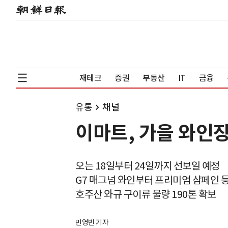
재테크
증권
부동산
IT
금융
유통
채널
이마트, 가을 와인
오는 18일부터 24일까지 선보일 예정
G7 매그넘 와인부터 프리미엄 샴페인 
호주산 와규 구이류 물량 190톤 확보
민영빈 기자