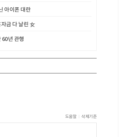
아닌 아이폰 대란
혼자금 다 날린 女
 60년 관행
도움말
삭제기준