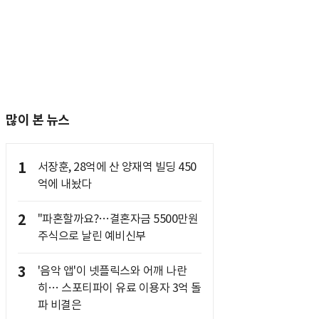
많이 본 뉴스
1
서장훈, 28억에 산 양재역 빌딩 450
억에 내놨다
2
"파혼할까요?…결혼자금 5500만원
주식으로 날린 예비신부
3
'음악 앱'이 넷플릭스와 어깨 나란
히… 스포티파이 유료 이용자 3억 돌
파 비결은