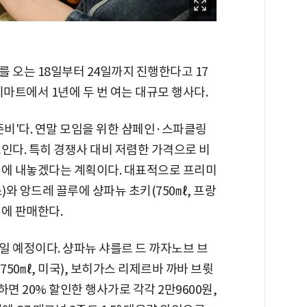
 오는 18일부터 24일까지 진행한다고 17
이마트에서 1년에 두 번 여는 대규모 행사다.
준비'다. 연말 모임을 위한 샴페인·스파클링
인다. 특히 경쟁사 대비 저렴한 가격으로 비
터에 내놓겠다는 계획이다. 대표적으로 프리미
)와 앙드레 끌루에 샹파뉴 초키(750㎖, 프랑
원에 판매한다.
일 예정이다. 샹파뉴 샤를르 드 까자노브 브
V(750㎖, 미국), 보히가스 리제르바 까바 브륏
하면 20% 할인한 행사가로 각각 2만9600원,