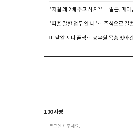
"저걸 왜 2배 주고 사지?"… 일본, 때
"파혼 말할 엄두 안 나"… 주식으로 결
벼 낱알 세다 풀썩… 공무원 목숨 앗아간
100자평