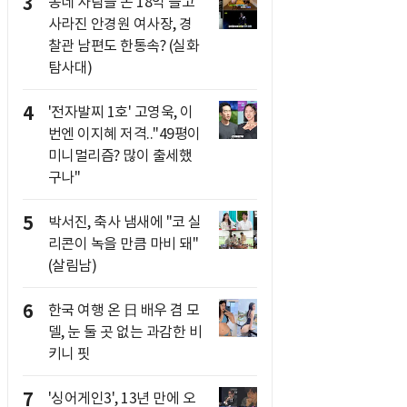
3
동네 사람들 돈 18억 들고
사라진 안경원 여사장, 경
찰관 남편도 한통속? (실화
탐사대)
4
'전자발찌 1호' 고영욱, 이
번엔 이지혜 저격.."49평이
미니멀리즘? 많이 출세했
구나"
5
박서진, 축사 냄새에 "코 실
리콘이 녹을 만큼 마비 돼"
(살림남)
6
한국 여행 온 日 배우 겸 모
델, 눈 둘 곳 없는 과감한 비
키니 핏
7
'싱어게인3', 13년 만에 오