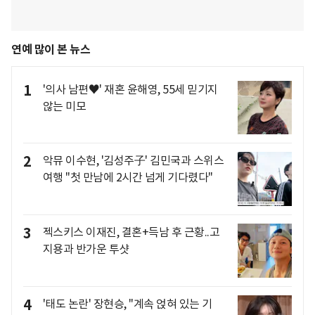
연예 많이 본 뉴스
1
'의사 남편♥' 재혼 윤해영, 55세 믿기지
않는 미모
2
악뮤 이수현, '김성주子' 김민국과 스위스
여행 "첫 만남에 2시간 넘게 기다렸다"
3
젝스키스 이재진, 결혼+득남 후 근황..고
지용과 반가운 투샷
4
'태도 논란' 장현승, "계속 얹혀 있는 기