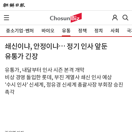
중소기업·벤처
바이오
유통
정책
정치
사회
국
쇄신이냐, 안정이냐… 정기 인사 앞둔
유통가 긴장
유통가, 내달부터 인사 시즌 본격 개막
비상 경영 돌입한 롯데, 부진 계열사 쇄신 인사 예상
'수시 인사' 신세계, 정유경 신세계 총괄사장 부회장 승진
촉각