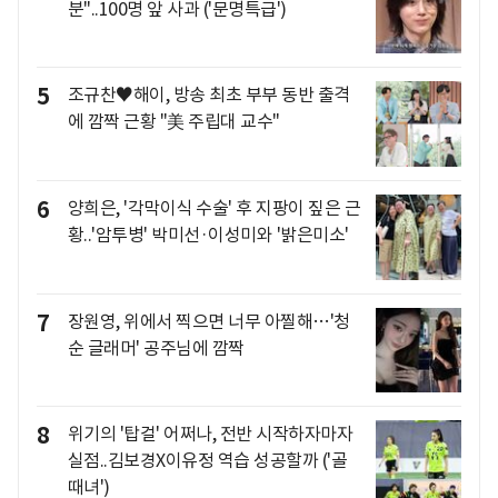
분"..100명 앞 사과 ('문명특급')
5
조규찬♥해이, 방송 최초 부부 동반 출격
에 깜짝 근황 "美 주립대 교수"
6
양희은, '각막이식 수술' 후 지팡이 짚은 근
황..'암투병' 박미선·이성미와 '밝은미소'
7
장원영, 위에서 찍으면 너무 아찔해…'청
순 글래머' 공주님에 깜짝
8
위기의 '탑걸' 어쩌나, 전반 시작하자마자
실점..김보경X이유정 역습 성공할까 ('골
때녀')