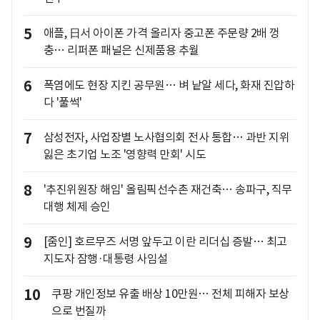
5
애플, 日서 아이폰 가격 올리자 중고폰 주문량 2배 껑
충… 리퍼폰 패널은 신제품용 추월
6
폭염에도 현장 지킨 공무원… 벼 낱알 세다, 화재 진압하
다 '풀썩'
7
삼성전자, 사업장별 노사협의회 전사 통합… 과반 지위
잃은 초기업 노조 '영향력 만회' 시도
8
'추진위원장 해임' 올림픽선수촌 재건축… 송파구, 직무
대행 체제 승인
9
[줌인] 호르무즈 서명 앞두고 이란 리더십 증발… 최고
지도자 잠행·대통령 사임설
10
쿠팡 개인정보 유출 배상 10만원… 전체 피해자 보상
으로 번질까