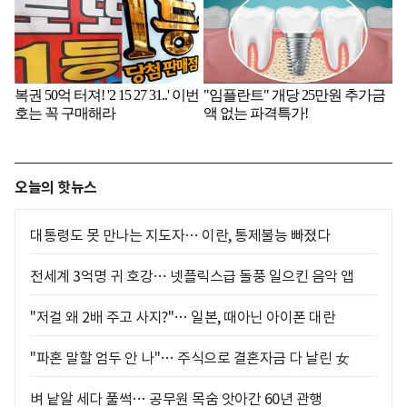
오늘의 핫뉴스
대통령도 못 만나는 지도자… 이란, 통제불능 빠졌다
전세계 3억명 귀 호강… 넷플릭스급 돌풍 일으킨 음악 앱
"저걸 왜 2배 주고 사지?"… 일본, 때아닌 아이폰 대란
"파혼 말할 엄두 안 나"… 주식으로 결혼자금 다 날린 女
벼 낱알 세다 풀썩… 공무원 목숨 앗아간 60년 관행