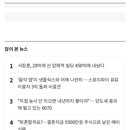
많이 본 뉴스
1
서장훈, 28억에 산 양재역 빌딩 450억에 내놨다
2
'음악 앱'이 넷플릭스와 어깨 나란히… 스포티파이 유료
이용자 3억 돌파 비결은
3
"직접 농사 안 지으면 내년까지 팔아라"… 양도세 중과
에 떨고 있는 6070
4
"파혼할까요?…결혼자금 5500만원 주식으로 날린 예비
신부