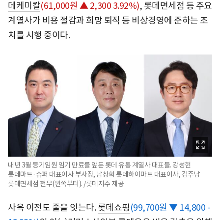
데케미칼
(61,000원 ▲ 2,300 3.92%)
, 롯데면세점 등 주요
계열사가 비용 절감과 희망 퇴직 등 비상경영에 준하는 조
치를 시행 중이다.
내년 3월 등기임원 임기 만료를 앞둔 롯데 유통 계열사 대표들. 강성현
롯데마트·슈퍼 대표이사 부사장, 남창희 롯데하이마트 대표이사, 김주남
롯데면세점 전무(왼쪽부터). /롯데지주 제공
사옥 이전도 줄을 잇는다.
롯데쇼핑
(99,700원 ▼ 14,800 -