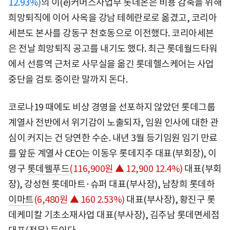
12.93%)
의 이(e)커머스사업부 롯데온은 비용 감축을 위해
희망퇴직에 이어 사옥을 강남 테헤란로로 옮겼고, 코리아
세븐도 본사를 강동구 천호동으로 이전했다. 코리아세븐
은 전날 희망퇴직 공고를 내기도 했다. 최근 롯데월드타워
에서 선릉역 근처로 사무실을 옮긴 롯데헬스케어는 사업
중단을 검토 중이란 말까지 돈다.
코로나19 때에도 비상 경영을 선포하지 않았던 롯데그룹
계열사 전반에서 위기감이 노출되자, 임원 인사에 대한 관
심이 커지는 건 당연한 수순. 내년 3월 등기임원 임기 만료
를 앞둔 계열사 CEO는 이동우 롯데지주 대표(부회장), 이
영구
롯데웰푸드
(116,900원 ▲ 12,900 12.4%)
대표(부회
장), 강성현 롯데마트·슈퍼 대표(부사장), 남창희
롯데하
이마트
(6,480원 ▲ 160 2.53%)
대표(부사장), 황진구 롯
데케미칼 기초소재사업 대표(부사장), 김주남 롯데면세점