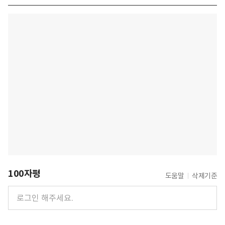
100자평
도움말
삭제기준