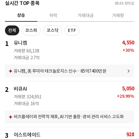
실시간 TOP 종목
08.06
장마감
상승
하락
거래대금
거래량
전체
코스피
코스닥
ETF
4,550
1
유니켐
+
30
%
거래량
60,138
거래대금
2.7억
유니켐, 美 루미아 테크놀로지스 인수…85억7400만원
5,050
2
비큐AI
+
29.99
%
거래량
324,951
거래대금
16억
비즈플레이와 전략적 제휴, AI 기반 출장·경비 관리 서비스 고도화
928
3
이스트에이드