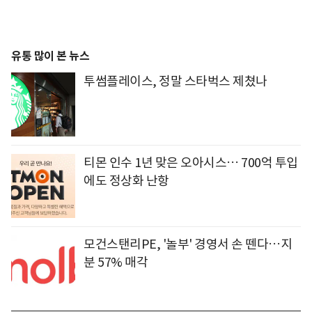
유통 많이 본 뉴스
투썸플레이스, 정말 스타벅스 제쳤나
티몬 인수 1년 맞은 오아시스… 700억 투입
에도 정상화 난항
모건스탠리PE, '놀부' 경영서 손 뗀다…지
분 57% 매각