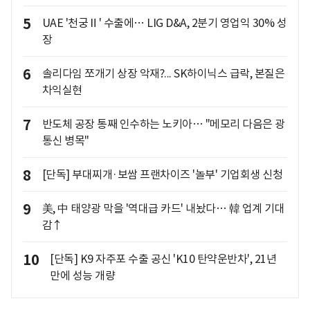
5
UAE '천궁Ⅱ' 수출에… LIG D&A, 2분기 영업익 30% 성
장
6
솔리다임 쪼개기 상장 악재?... SK하이닉스 급락, 본질은
차익실현
7
반도체 공장 통째 인수하는 노키아… "메모리 다음은 광
통신 병목"
8
[단독] 부대찌개·보쌈 프랜차이즈 '놀부' 기업회생 신청
9
美, 中 태양광 막을 '역대급 카드' 내놨다… 韓 업계 기대
감↑
10
[단독] K9 자주포 수출 공신 'K10 탄약운반차', 21년
만에 성능 개량