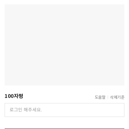
100자평
도움말
삭제기준