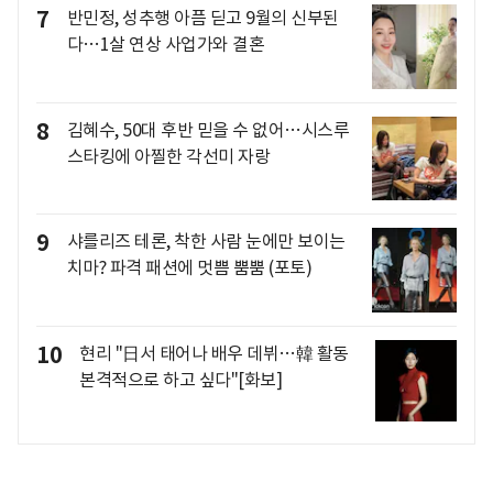
7
반민정, 성추행 아픔 딛고 9월의 신부된
다…1살 연상 사업가와 결혼
8
김혜수, 50대 후반 믿을 수 없어…시스루
스타킹에 아찔한 각선미 자랑
9
샤를리즈 테론, 착한 사람 눈에만 보이는
치마? 파격 패션에 멋쁨 뿜뿜 (포토)
10
현리 "日서 태어나 배우 데뷔…韓 활동
본격적으로 하고 싶다"[화보]