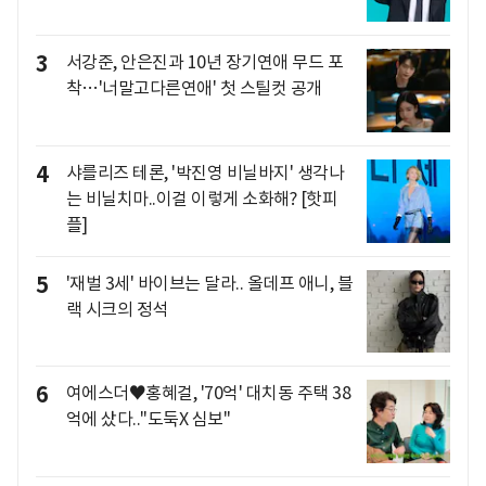
3
서강준, 안은진과 10년 장기연애 무드 포
착…'너말고다른연애' 첫 스틸컷 공개
4
샤를리즈 테론, '박진영 비닐바지' 생각나
는 비닐치마..이걸 이렇게 소화해? [핫피
플]
5
'재벌 3세' 바이브는 달라.. 올데프 애니, 블
랙 시크의 정석
6
여에스더♥홍혜걸, '70억' 대치동 주택 38
억에 샀다.."도둑X 심보"