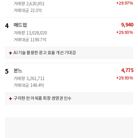
+
29.97
%
거래량
2,620,951
거래대금
22.3억
9,940
4
매드업
+
29.93
%
거래량
13,028,020
거래대금
1190.7억
AI 기술 활용한 광고 효율 개선 기대감
4,775
5
본느
+
29.93
%
거래량
3,261,711
거래대금
148.4억
구미현 전 아워홈 회장 경영권 인수