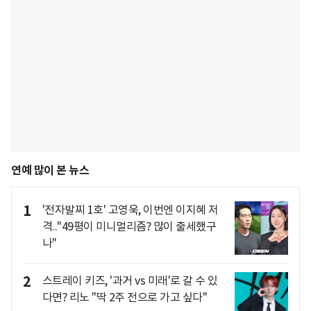
연예 많이 본 뉴스
1
'전자발찌 1호' 고영욱, 이번엔 이지혜 저
격.."49평이 미니멀리즘? 많이 출세했구
나"
2
스트레이 키즈, '과거 vs 미래'로 갈 수 있
다면? 리노 "딱 2주 전으로 가고 싶다"