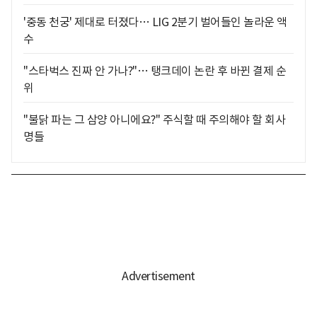
'중동 천궁' 제대로 터졌다… LIG 2분기 벌어들인 놀라운 액
수
"스타벅스 진짜 안 가나?"… 탱크데이 논란 후 바뀐 결제 순
위
"불닭 파는 그 삼양 아니에요?" 주식할 때 주의해야 할 회사
명들