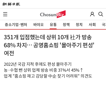
중소기업·벤처
바이오
유통
정책
정치
사회
국
351개 입점했는데 상위 10개 社가 방송
68% 차지… 공영홈쇼핑 '몰아주기 편성'
여전
2022년 국감 지적 후에도 편성 몰아주기
농·수협 뺀 상위 업체 방송 비중 37%서 45%↑
업계 "홈쇼핑 재고 감당할 中企 찾기 어려워" 의견도