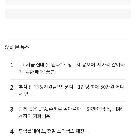
많이 본 뉴스
1
"그 세금 절대 못 낸다"… 양도세 공포에 '제자리 갈아타
기·교환 매매' 꿈틀
2
추석 전 '민생지원금' 또 푼다…1인당 최대 50만원 어디
서 받나
3
먼저 맺은 LTA, 손해로 돌아올까… SK하이닉스, HBM
선점의 기회비용
4
투썸플레이스, 정말 스타벅스 제쳤나