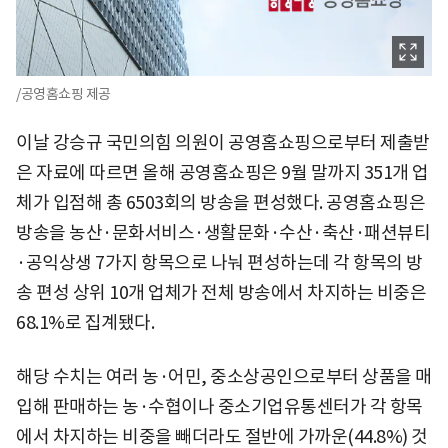
/공영홈쇼핑 제공
이날 강승규 국민의힘 의원이 공영홈쇼핑으로부터 제출받
은 자료에 따르면 올해 공영홈쇼핑은 9월 말까지 351개 업
체가 입점해 총 6503회의 방송을 편성했다. 공영홈쇼핑은
방송을 농산·문화서비스·생활문화·수산·축산·패션뷰티
·공익상생 7가지 항목으로 나눠 편성하는데 각 항목의 방
송 편성 상위 10개 업체가 전체 방송에서 차지하는 비중은
68.1%로 집계됐다.
해당 수치는 여러 농·어민, 중소상공인으로부터 상품을 매
입해 판매하는 농·수협이나 중소기업유통센터가 각 항목
에서 차지하는 비중을 빼더라도 절반에 가까운(44.8%) 것