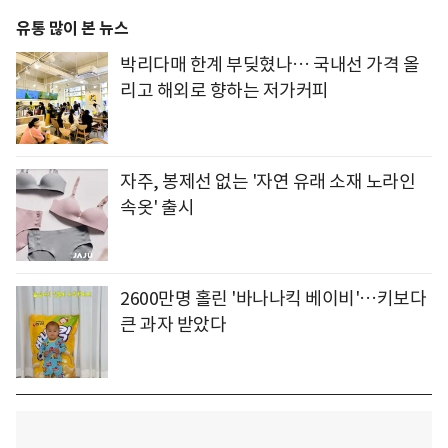
유통 많이 본 뉴스
박리다매 한계 부딪혔나… 국내선 가격 올
리고 해외로 향하는 저가커피
자주, 봉제선 없는 '자연 유래 소재 노라인
속옷' 출시
2600만명 홀린 '바나나킥 베이비'…키보다
큰 과자 받았다