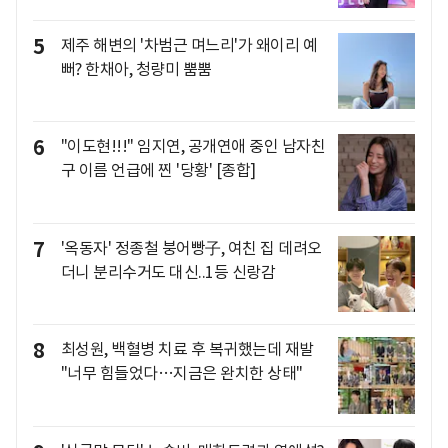
5
제주 해변의 '차범근 며느리'가 왜이리 예
뻐? 한채아, 청량미 뿜뿜
6
"이도현!!!" 임지연, 공개연애 중인 남자친
구 이름 언급에 찐 '당황' [종합]
7
'옥동자' 정종철 붕어빵子, 여친 집 데려오
더니 분리수거도 대신..1등 신랑감
8
최성원, 백혈병 치료 후 복귀했는데 재발
"너무 힘들었다…지금은 완치한 상태"