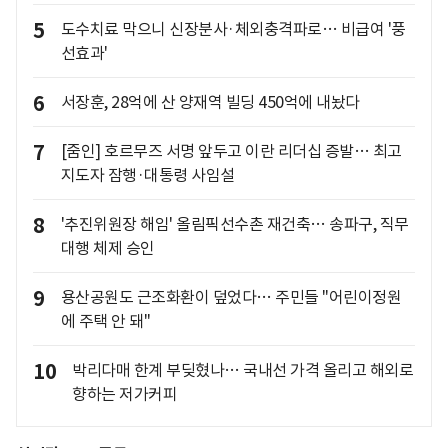
5
도수치료 막으니 신장분사·체외충격파로… 비급여 '풍
선효과'
6
서장훈, 28억에 산 양재역 빌딩 450억에 내놨다
7
[줌인] 호르무즈 서명 앞두고 이란 리더십 증발… 최고
지도자 잠행·대통령 사임설
8
'추진위원장 해임' 올림픽선수촌 재건축… 송파구, 직무
대행 체제 승인
9
용산공원도 근조화환이 덮었다… 주민들 "어린이정원
에 주택 안 돼"
10
박리다매 한계 부딪혔나… 국내선 가격 올리고 해외로
향하는 저가커피