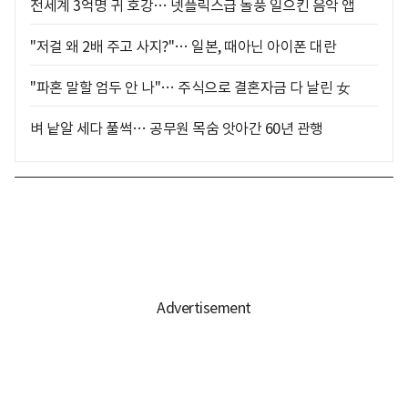
전세계 3억명 귀 호강… 넷플릭스급 돌풍 일으킨 음악 앱
"저걸 왜 2배 주고 사지?"… 일본, 때아닌 아이폰 대란
"파혼 말할 엄두 안 나"… 주식으로 결혼자금 다 날린 女
벼 낱알 세다 풀썩… 공무원 목숨 앗아간 60년 관행