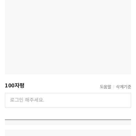
100자평
도움말
삭제기준