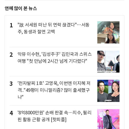
연예 많이 본 뉴스
1
"故 서세원 떠난 뒤 연락 끊겼다"…서동
주, 동생과 절연 고백
2
악뮤 이수현, '김성주子' 김민국과 스위스
여행 "첫 만남에 2시간 넘게 기다렸다"
3
'전자발찌 1호' 고영욱, 이번엔 이지혜 저
격.."49평이 미니멀리즘? 많이 출세했구
나"
4
'8억8000만원' 손배 판결 속…지수, 필리
핀 활동 근황 공개 [핫피플]