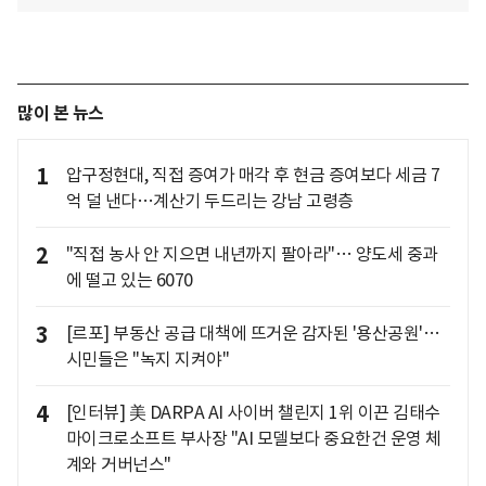
많이 본 뉴스
1
압구정현대, 직접 증여가 매각 후 현금 증여보다 세금 7
억 덜 낸다…계산기 두드리는 강남 고령층
2
"직접 농사 안 지으면 내년까지 팔아라"… 양도세 중과
에 떨고 있는 6070
3
[르포] 부동산 공급 대책에 뜨거운 감자된 '용산공원'…
시민들은 "녹지 지켜야"
4
[인터뷰] 美 DARPA AI 사이버 챌린지 1위 이끈 김태수
마이크로소프트 부사장 "AI 모델보다 중요한건 운영 체
계와 거버넌스"