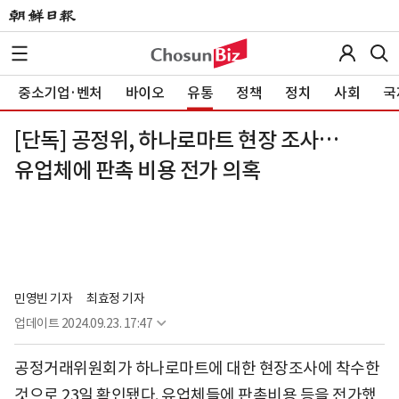
중소기업·벤처
바이오
유통
정책
정치
사회
국
[단독] 공정위, 하나로마트 현장 조사…
유업체에 판촉 비용 전가 의혹
민영빈 기자
최효정 기자
업데이트
2024.09.23. 17:47
공정거래위원회가 하나로마트에 대한 현장조사에 착수한
것으로 23일 확인됐다. 유업체들에 판촉비용 등을 전가했