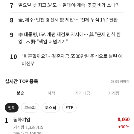
7
일요일 낮 최고 34도… 열대야 계속·곳곳 비와 소나기
8
金, 제주·인천 경선서 鄭 제압… '전체 누적 1위' 탈환
9
李 대통령, ISA 개편 재검토 지시에… 與 "문제 인식 환
영" vs 野 "책임 떠넘기기"
10
"파혼할까요?…결혼자금 5500만원 주식으로 날린 예
비신부
실시간 TOP 종목
08.09
장마감
상승
하락
거래대금
거래량
전체
코스피
코스닥
ETF
8,060
1
동화기업
+
30
%
거래량
1,338,415