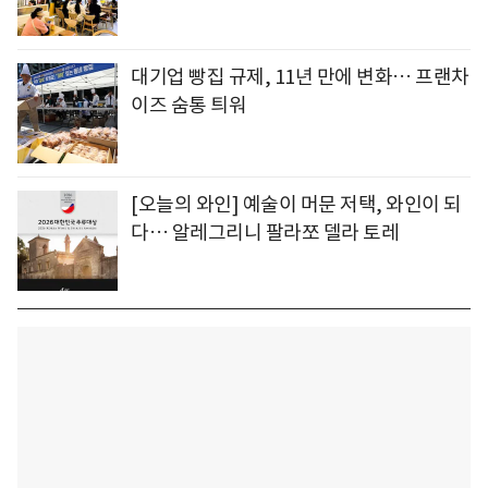
대기업 빵집 규제, 11년 만에 변화… 프랜차
이즈 숨통 틔워
[오늘의 와인] 예술이 머문 저택, 와인이 되
다… 알레그리니 팔라쪼 델라 토레