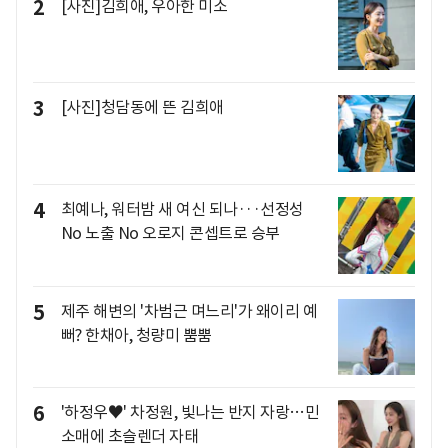
2
[사진]김희애, 우아한 미소
3
[사진]청담동에 뜬 김희애
4
최예나, 워터밤 새 여신 되나···선정성
No 노출 No 오로지 콘셉트로 승부
5
제주 해변의 '차범근 며느리'가 왜이리 예
뻐? 한채아, 청량미 뿜뿜
6
'하정우♥' 차정원, 빛나는 반지 자랑…민
소매에 초슬렌더 자태