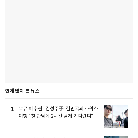
연예 많이 본 뉴스
1
악뮤 이수현, '김성주子' 김민국과 스위스
여행 "첫 만남에 2시간 넘게 기다렸다"