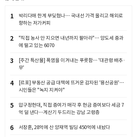
1
박리다매 한계 부딪혔나… 국내선 가격 올리고 해외로
향하는 저가커피
2
"직접 농사 안 지으면 내년까지 팔아라"… 양도세 중과
에 떨고 있는 6070
3
[주간 특산물] 폭염을 이겨내는 푸릇함… '대관령 배추·
무'
4
[르포] 부동산 공급 대책에 뜨거운 감자된 '용산공원'…
시민들은 "녹지 지켜야"
5
압구정현대, 직접 증여가 매각 후 현금 증여보다 세금 7
억 덜 낸다…계산기 두드리는 강남 고령층
6
서장훈, 28억에 산 양재역 빌딩 450억에 내놨다