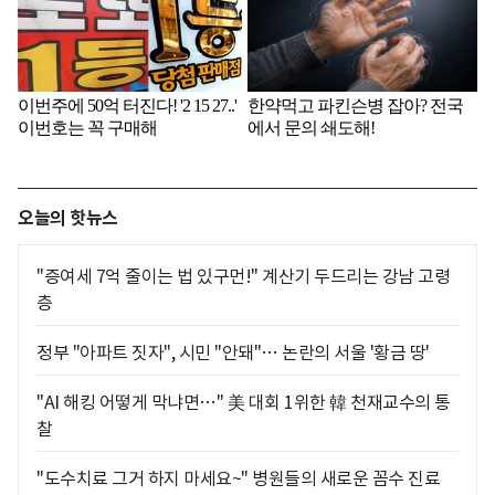
오늘의 핫뉴스
"증여세 7억 줄이는 법 있구먼!" 계산기 두드리는 강남 고령
층
정부 "아파트 짓자", 시민 "안돼"… 논란의 서울 '황금 땅'
"AI 해킹 어떻게 막냐면…" 美 대회 1위한 韓 천재교수의 통
찰
"도수치료 그거 하지 마세요~" 병원들의 새로운 꼼수 진료