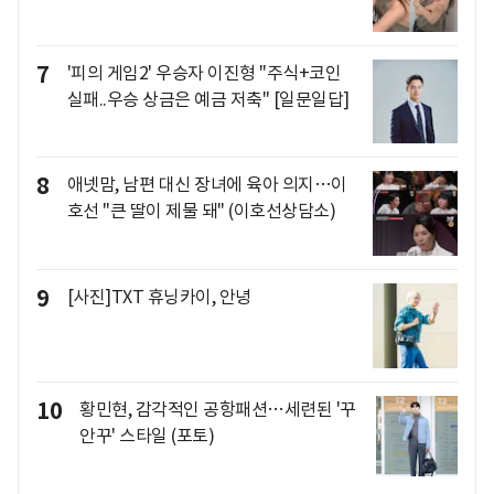
7
'피의 게임2' 우승자 이진형 "주식+코인
실패..우승 상금은 예금 저축" [일문일답]
8
애넷맘, 남편 대신 장녀에 육아 의지…이
호선 "큰 딸이 제물 돼" (이호선상담소)
9
[사진]TXT 휴닝카이, 안녕
10
황민현, 감각적인 공항패션…세련된 '꾸
안꾸' 스타일 (포토)