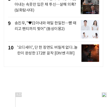
아내는 속옷만 입은 채 투신…살해 의혹?
(실화탐사대)
9
송진우, "♥日아내와 매일 한일전…뺨 때
리고 팬티까지 찢어" (동상이몽2)
10
'오디세이', 단 한 장면도 버릴게 없다..놀
란이 완성한 172분 걸작 [Oh!쎈 리뷰]