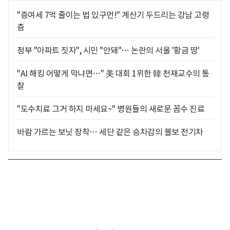
"증여세 7억 줄이는 법 있구먼!" 계산기 두드리는 강남 고령
층
정부 "아파트 짓자", 시민 "안돼"… 논란의 서울 '황금 땅'
"AI 해킹 어떻게 막냐면…" 美 대회 1위한 韓 천재교수의 통
찰
"도수치료 그거 하지 마세요~" 병원들의 새로운 꼼수 진료
바람 가르는 보닛 장착… 세단 같은 승차감의 볼보 전기차