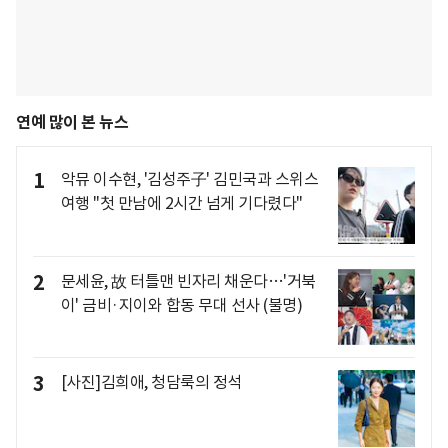
연예 많이 본 뉴스
1
악뮤 이수현, '김성주子' 김민국과 스위스
여행 "첫 만남에 2시간 넘게 기다렸다"
2
문세윤, 故 터틀맨 빈자리 채운다…'거북
이' 금비·지이와 합동 무대 선사 (불명)
3
[사진]김희애, 청담룩의 정석