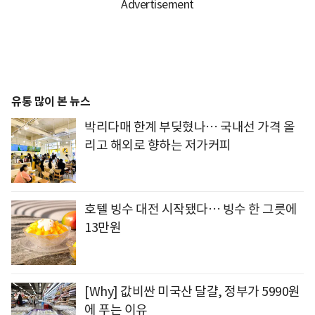
유통 많이 본 뉴스
박리다매 한계 부딪혔나… 국내선 가격 올
리고 해외로 향하는 저가커피
호텔 빙수 대전 시작됐다… 빙수 한 그릇에
13만원
[Why] 값비싼 미국산 달걀, 정부가 5990원
에 푸는 이유