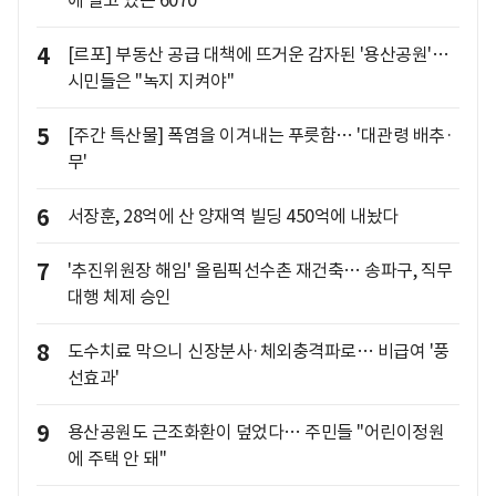
에 떨고 있는 6070
4
[르포] 부동산 공급 대책에 뜨거운 감자된 '용산공원'…
시민들은 "녹지 지켜야"
5
[주간 특산물] 폭염을 이겨내는 푸릇함… '대관령 배추·
무'
6
서장훈, 28억에 산 양재역 빌딩 450억에 내놨다
7
'추진위원장 해임' 올림픽선수촌 재건축… 송파구, 직무
대행 체제 승인
8
도수치료 막으니 신장분사·체외충격파로… 비급여 '풍
선효과'
9
용산공원도 근조화환이 덮었다… 주민들 "어린이정원
에 주택 안 돼"