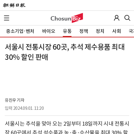
중소기업·벤처
바이오
유통
정책
정치
사회
국
서울시 전통시장 60곳, 추석 제수용품 최대
30% 할인 판매
유진우 기자
입력
2024.09.01. 11:20
서울시는 추석을 맞아 오는 2일부터 18일까지 시내 전통시
장 60곳에서 추석 성수품과 농·축·수산물을 최대 30% 할