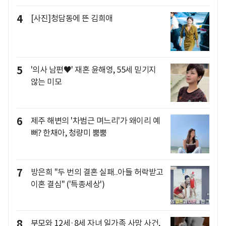
4
[사진]청담동에 뜬 김희애
5
'의사 남편♥' 재혼 윤해영, 55세 믿기지
않는 미모
6
제주 해변의 '차범근 며느리'가 왜이리 예
뻐? 한채아, 청량미 뿜뿜
7
방은희 "두 번의 결혼 실패..아들 허락받고
이혼 결심" ('특종세상')
8
부모와 12세·8세 자녀 일가족 사망 사건,