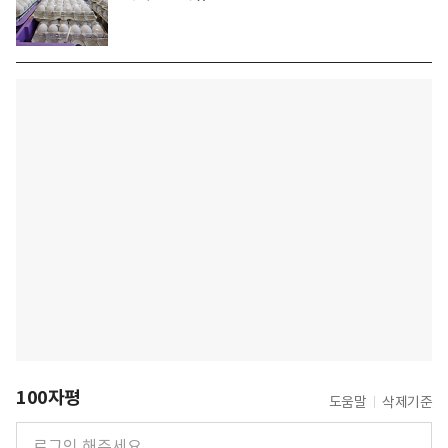
100자평
도움말
삭제기준