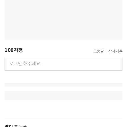
100자평
도움말
삭제기준
많이 본 뉴스