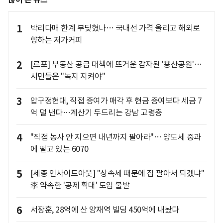
1
박리다매 한계 부딪혔나… 국내선 가격 올리고 해외로
향하는 저가커피
2
[르포] 부동산 공급 대책에 뜨거운 감자된 '용산공원'…
시민들은 "녹지 지켜야"
3
압구정현대, 직접 증여가 매각 후 현금 증여보다 세금 7
억 덜 낸다…계산기 두드리는 강남 고령층
4
"직접 농사 안 지으면 내년까지 팔아라"… 양도세 중과
에 떨고 있는 6070
5
[세종 인사이드아웃] "상속세 때문에 집 팔아서 되겠냐"
李 약속한 '공제 확대' 도입 불발
6
서장훈, 28억에 산 양재역 빌딩 450억에 내놨다