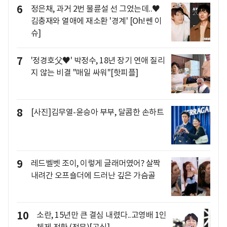
6
정은채, 과거 2번 불륜설 선 그었는데..♥
김충재와 열애에 재소환 '경계' [Oh!쎈 이
슈]
7
'정경호父♥' 박정수, 18년 장기 연애 질리
지 않는 비결 "매일 싸워"[핫피플]
8
[사진]김무열-윤승아 부부, 달콤한 손하트
9
레드벨벳 조이, 이렇게 글래머였어? 살짝
내려간 오프숄더에 드러난 깊은 가슴골
10
소란, 15년만 큰 결심 내렸다..고영배 1인
체제 전환 (전문)[공식]