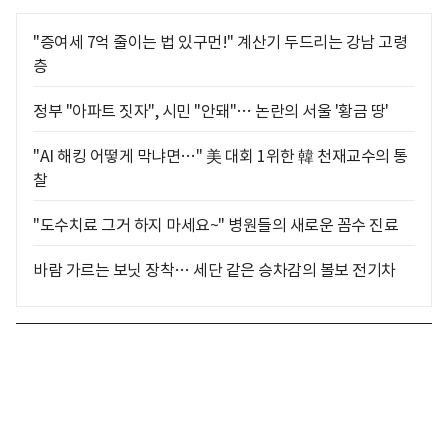
"증여세 7억 줄이는 법 있구먼!" 계산기 두드리는 강남 고령
층
정부 "아파트 짓자", 시민 "안돼"… 논란의 서울 '황금 땅'
"AI 해킹 어떻게 막냐면…" 美 대회 1위한 韓 천재교수의 통
찰
"도수치료 그거 하지 마세요~" 병원들의 새로운 꼼수 진료
바람 가르는 보닛 장착… 세단 같은 승차감의 볼보 전기차