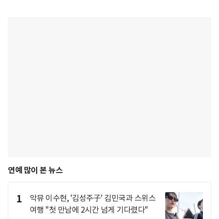
연예 많이 본 뉴스
1
악뮤 이수현, '김성주子' 김민국과 스위스
여행 "첫 만남에 2시간 넘게 기다렸다"