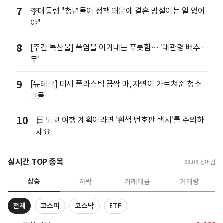
7
李대통령 "청년들이 정책 때문에 결혼 망설이는 일 없어
야"
8
[주간 특산물] 폭염을 이겨내는 푸릇함… '대관령 배추·
무'
9
[뉴테크] 미세 플라스틱 꼼짝 마, 자연이 가르쳐준 청소
그물
10
日 도쿄 여행 계획이라면 '흰색 번호판 택시'를 주의하
세요
실시간 TOP 종목
08.09
장마감
상승
하락
거래대금
거래량
전체
코스피
코스닥
ETF