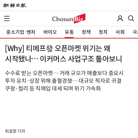
중소기업·벤처
바이오
유통
정책
정치
사회
국
[Why] 티메프發 오픈마켓 위기는 왜
시작됐나… 이커머스 사업구조 톺아보니
수수료 받는 오픈마켓… 거래 규모가 매출보다 중요시
투자 유치·상장 위해 출혈경쟁… 대규모 적자로 귀결
쿠팡·컬리 등 직매입 대세 되며 위기 가속화
최효정 기자