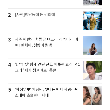
2
[사진]청담동에 뜬 김희애
3
제주 해변의 '차범근 며느리'가 왜이리 예
뻐? 한채아, 청량미 뿜뿜
4
'17억 빚' 함께 견딘 친母 애틋한 효심..MC
그리 "제가 챙겨야죠" 뭉클
5
'하정우♥' 차정원, 빛나는 반지 자랑…민
소매에 초슬렌더 자태