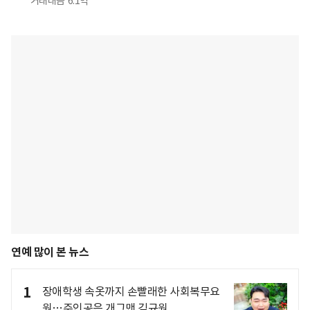
거래대금
6.1억
연예 많이 본 뉴스
1
장애학생 속옷까지 손빨래한 사회복무요
원…주인공은 개그맨 김규원