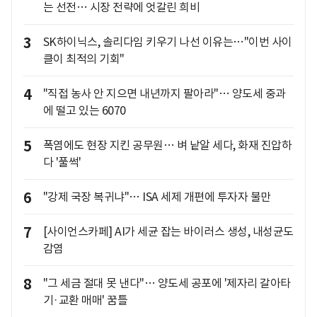
는 선전… 시장 전략에 엇갈린 희비
3
SK하이닉스, 솔리다임 키우기 나선 이유는…"이번 사이
클이 최적의 기회"
4
"직접 농사 안 지으면 내년까지 팔아라"… 양도세 중과
에 떨고 있는 6070
5
폭염에도 현장 지킨 공무원… 벼 낱알 세다, 화재 진압하
다 '풀썩'
6
"강제 국장 복귀냐"… ISA 세제 개편에 투자자 불만
7
[사이언스카페] AI가 세균 잡는 바이러스 생성, 내성균도
감염
8
"그 세금 절대 못 낸다"… 양도세 공포에 '제자리 갈아타
기·교환 매매' 꿈틀