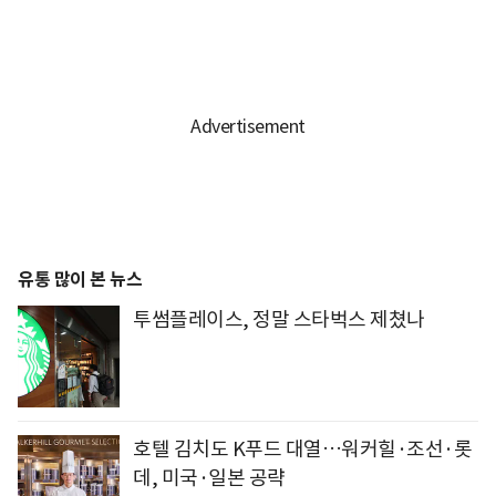
유통 많이 본 뉴스
투썸플레이스, 정말 스타벅스 제쳤나
호텔 김치도 K푸드 대열…워커힐·조선·롯
데, 미국·일본 공략