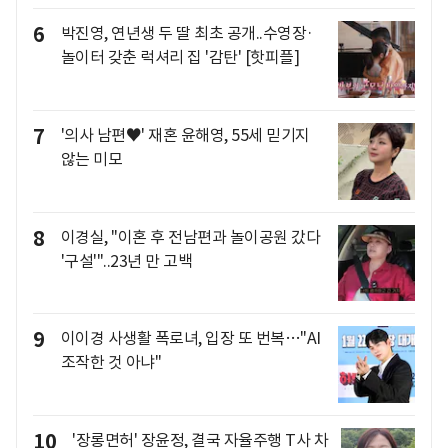
6
박진영, 연년생 두 딸 최초 공개..수영장·
놀이터 갖춘 럭셔리 집 '감탄' [핫피플]
7
'의사 남편♥' 재혼 윤해영, 55세 믿기지
않는 미모
8
이경실, "이혼 후 전남편과 놀이공원 갔다
'구설'"..23년 만 고백
9
이이경 사생활 폭로녀, 입장 또 번복…"AI
조작한 것 아냐"
10
'장롱면허' 장윤정, 결국 자율주행 T사 차