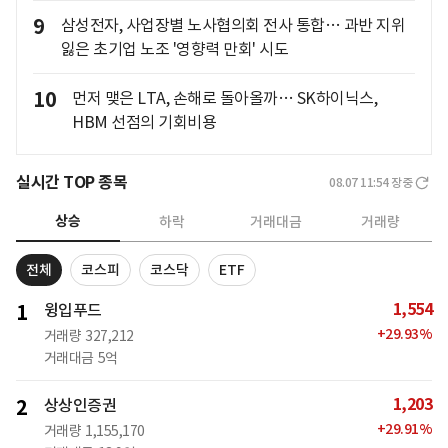
9
삼성전자, 사업장별 노사협의회 전사 통합… 과반 지위
잃은 초기업 노조 '영향력 만회' 시도
10
먼저 맺은 LTA, 손해로 돌아올까… SK하이닉스,
HBM 선점의 기회비용
실시간 TOP 종목
08.07 11:54
장중
상승
하락
거래대금
거래량
전체
코스피
코스닥
ETF
1,554
1
윙입푸드
+
29.93
%
거래량
327,212
거래대금
5억
1,203
2
상상인증권
+
29.91
%
거래량
1,155,170