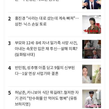
2
홍진경 "사라는 대로 샀는데 계속 빠져"…
삼전·닉스 손실 토로
3
부모와 12세·8세 자녀 일가족 사망 사건,
아내는 속옷만 입은 채 투신…살해 의혹?
(실화탐사대)
4
반민정, 성추행 아픔 딛고 9월의 신부된
다…1살 연상 사업가와 결혼
5
허남준, 카니보어 식단 뭐길래?..철저한 자
기 관리 "탄수화물 안 먹어도 행복" (유튜
브하지영)