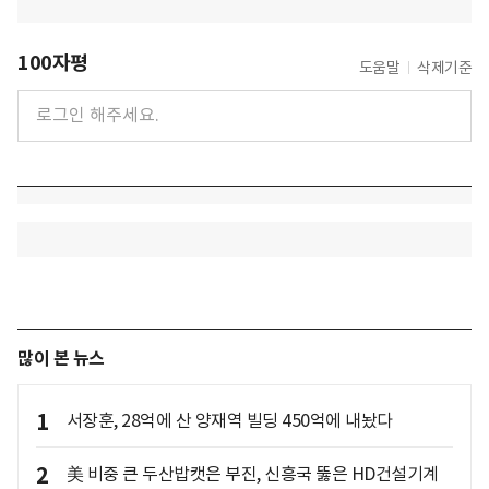
100자평
도움말
삭제기준
많이 본 뉴스
1
서장훈, 28억에 산 양재역 빌딩 450억에 내놨다
2
美 비중 큰 두산밥캣은 부진, 신흥국 뚫은 HD건설기계