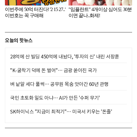
오늘의 핫뉴스
28억에 산 빌딩 450억에 내놨다, '투자의 신' 내린 서장훈
"K-굴착기 덕에 돈 벌어"… 금광 쏟아진 국가
벼 낱알 세다 풀썩… 공무원 목숨 앗아간 60년 관행
국민 초토화 일도 아냐… AI가 만든 '수퍼 무기'
SK하이닉스 "지금이 최적기"… 미국서 키우는 '돈줄'