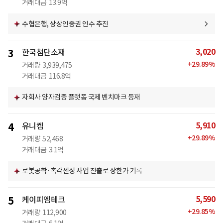
거래대금
13.9억
수협은행, 상상인증권 인수 추진
3,020
3
한국첨단소재
+
29.89
%
거래량
3,939,475
거래대금
116.8억
자회사 양자검증 플랫폼 국제 벤치마크 등재
5,910
4
유니켐
+
29.89
%
거래량
52,468
거래대금
3.1억
로봇공학·촉각센싱 사업 진출로 상한가 기록
5,590
5
케이피엠테크
+
29.85
%
거래량
112,900