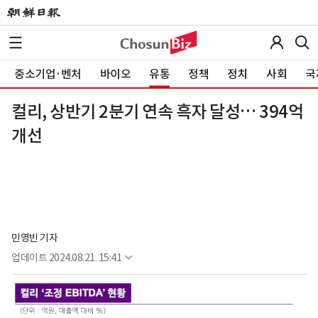
중소기업·벤처
바이오
유통
정책
정치
사회
국
컬리, 상반기 2분기 연속 흑자 달성… 394억
개선
민영빈 기자
업데이트
2024.08.21. 15:41