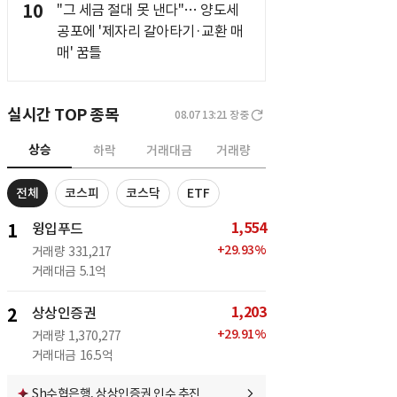
10
"그 세금 절대 못 낸다"… 양도세
공포에 '제자리 갈아타기·교환 매
매' 꿈틀
실시간 TOP 종목
08.07 13:21
장중
상승
하락
거래대금
거래량
전체
코스피
코스닥
ETF
1,554
1
윙입푸드
+
29.93
%
거래량
331,217
거래대금
5.1억
1,203
2
상상인증권
+
29.91
%
거래량
1,370,277
거래대금
16.5억
Sh수협은행, 상상인증권 인수 추진