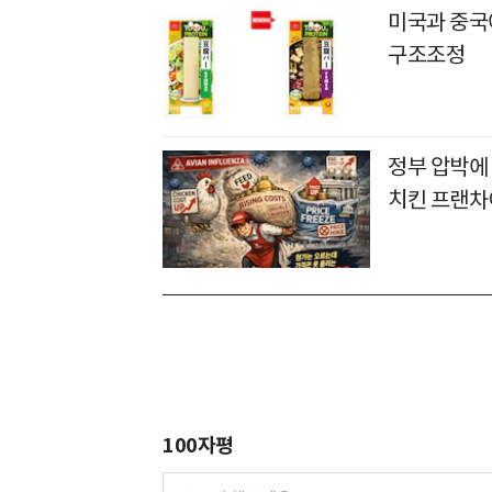
미국과 중국에
구조조정
정부 압박에
치킨 프랜차
100자평