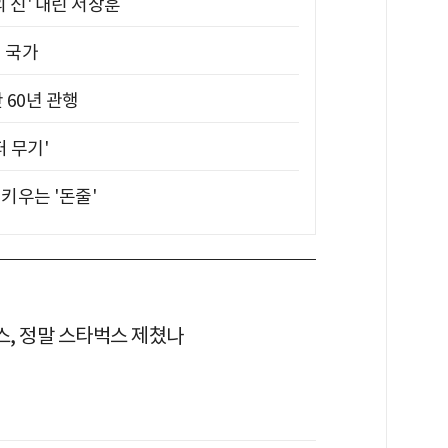
의 신' 내린 서장훈
진 국가
 60년 관행
퍼 무기'
키우는 '돈줄'
, 정말 스타벅스 제쳤나