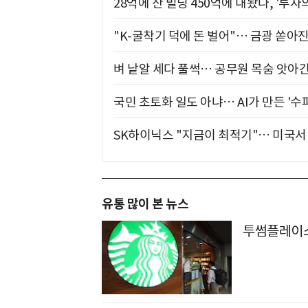
28억에 산 빌딩 450억에 내놨다, '투자
"K-굴착기 덕에 돈 벌어"… 금광 쏟아
벼 낱알 세다 풀썩… 공무원 목숨 앗아간
국민 초토화 일도 아냐… AI가 만든 '수
SK하이닉스 "지금이 최적기"… 미국서 
유통 많이 본 뉴스
투썸플레이스