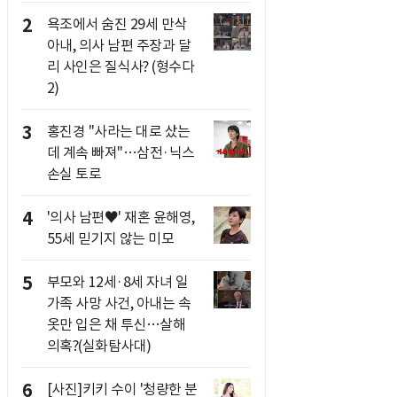
2
욕조에서 숨진 29세 만삭
아내, 의사 남편 주장과 달
리 사인은 질식사? (형수다
2)
3
홍진경 "사라는 대로 샀는
데 계속 빠져"…삼전·닉스
손실 토로
4
'의사 남편♥' 재혼 윤해영,
55세 믿기지 않는 미모
5
부모와 12세·8세 자녀 일
가족 사망 사건, 아내는 속
옷만 입은 채 투신…살해
의혹?(실화탐사대)
6
[사진]키키 수이 '청량한 분