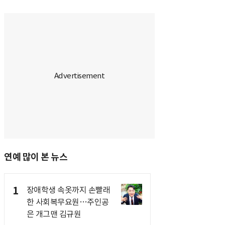
연예 많이 본 뉴스
1
장애학생 속옷까지 손빨래
한 사회복무요원…주인공
은 개그맨 김규원