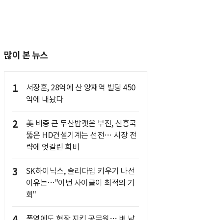
많이 본 뉴스
1
서장훈, 28억에 산 양재역 빌딩 450
억에 내놨다
2
美 비중 큰 두산밥캣은 부진, 신흥국
뚫은 HD건설기계는 선전… 시장 전
략에 엇갈린 희비
3
SK하이닉스, 솔리다임 키우기 나선
이유는…"이번 사이클이 최적의 기
회"
4
폭염에도 현장 지킨 공무원… 벼 낱