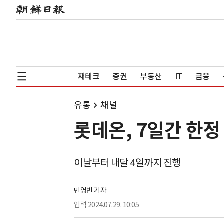
재테크
증권
부동산
IT
금융
유통
채널
롯데온, 7일간 한정
이날부터 내달 4일까지 진행
민영빈 기자
입력
2024.07.29. 10:05