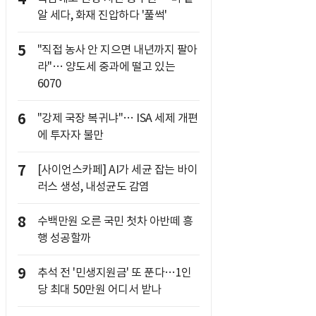
알 세다, 화재 진압하다 '풀썩'
5
"직접 농사 안 지으면 내년까지 팔아
라"… 양도세 중과에 떨고 있는
6070
6
"강제 국장 복귀냐"… ISA 세제 개편
에 투자자 불만
7
[사이언스카페] AI가 세균 잡는 바이
러스 생성, 내성균도 감염
8
수백만원 오른 국민 첫차 아반떼 흥
행 성공할까
9
추석 전 '민생지원금' 또 푼다…1인
당 최대 50만원 어디서 받나