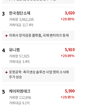
3,020
3
한국첨단소재
+
29.89
%
거래량
3,962,105
거래대금
117.4억
자회사 양자검증 플랫폼, 국제 벤치마크 등재
5,910
4
유니켐
+
29.89
%
거래량
57,925
거래대금
3.4억
로봇공학·촉각센싱 솔루션 사업 영위 소식에
주가 상승
5,590
5
케이피엠테크
+
29.85
%
거래량
112,956
거래대금
6.1억