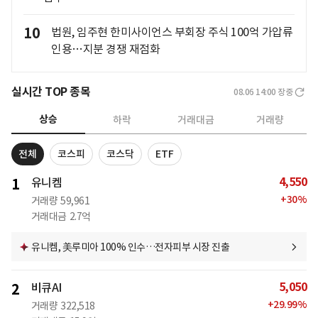
10
법원, 임주현 한미사이언스 부회장 주식 100억 가압류
인용…지분 경쟁 재점화
실시간 TOP 종목
08.06 14:00
장중
상승
하락
거래대금
거래량
전체
코스피
코스닥
ETF
4,550
1
유니켐
+
30
%
거래량
59,961
거래대금
2.7억
유니켐, 美루미아 100% 인수…전자피부 시장 진출
5,050
2
비큐AI
+
29.99
%
거래량
322,518