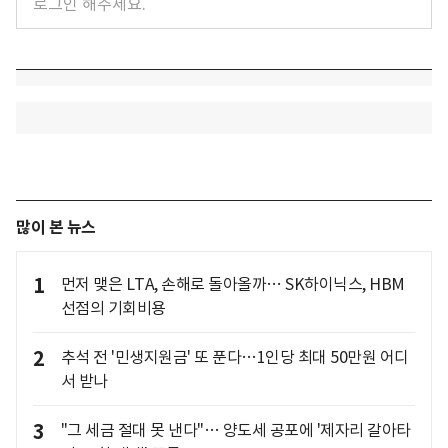
많이 본 뉴스
1
먼저 맺은 LTA, 손해로 돌아올까… SK하이닉스, HBM
선점의 기회비용
2
추석 전 '민생지원금' 또 푼다…1인당 최대 50만원 어디
서 받나
3
"그 세금 절대 못 낸다"… 양도세 공포에 '제자리 갈아타