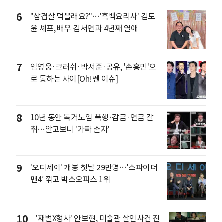
6
"삼겹살 먹을래요?"…'흑백요리사' 김도
윤 셰프, 배우 김서연과 4년째 열애
7
임영웅·크러쉬·박서준·공유, '손흥민'으
로 통하는 사이[Oh!쎈 이슈]
8
10년 동안 독거노임 폭행·감금·연금 갈
취…알고보니 '가짜 손자'
9
'오디세이' 개봉 첫날 29만명…'스파이더
맨4′ 꺾고 박스오피스 1위
10
'재벌X형사' 안보현, 미술관 살인사건 진