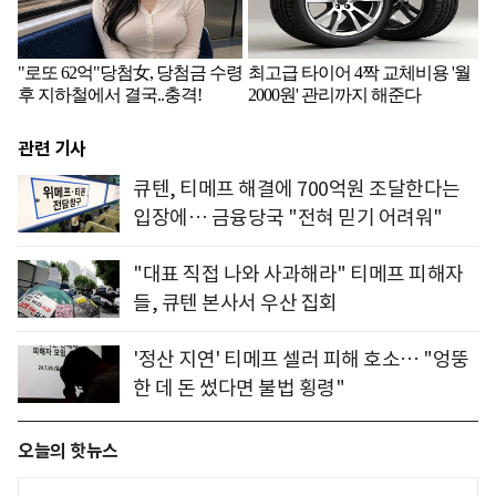
관련 기사
큐텐, 티메프 해결에 700억원 조달한다는
입장에… 금융당국 "전혀 믿기 어려워"
"대표 직접 나와 사과해라" 티메프 피해자
들, 큐텐 본사서 우산 집회
'정산 지연' 티메프 셀러 피해 호소… "엉뚱
한 데 돈 썼다면 불법 횡령"
오늘의 핫뉴스