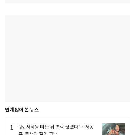
연예 많이 본 뉴스
1
"故 서세원 떠난 뒤 연락 끊겼다"…서동
주, 동생과 절연 고백