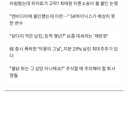
바람폈는데 위자료가 고작? 최태원 이혼소송이 불 붙인 논쟁
"엔비디아에 올인했는데 이런…" SK하이닉스가 예상치 못
한 변수
"닭다리 먹은 남친, 징역 몇년?" 요즘 대세라는 '재판장'
韓 증시 폭락한 '악몽의 그날', 지분 25% 날린 최대주주가 있
다
"불닭 파는 그 삼양 아니에요?" 주식할 때 주의해야 할 회사
명들