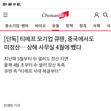
중소기업·벤처
바이오
유통
정책
정치
사회
국
[단독] 티메프 모기업 큐텐, 중국에서도
미정산… 상해 사무실 4월에 뺐다
지난해 5월부터 中 셀러도 정산 지연
올해 4월 초부터 中 셀러 정산 독촉
큐텐 측 "티메프 사태 해결부터"
민영빈 기자