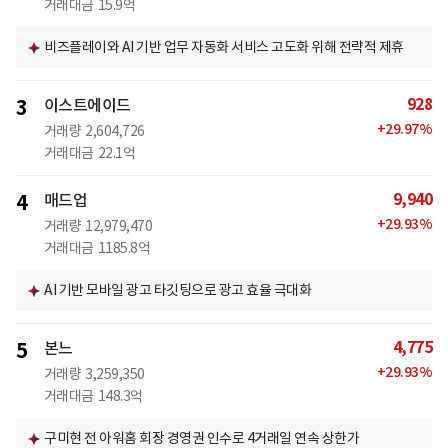
거래대금
15.9억
비즈플레이와 AI 기반 업무 자동화 서비스 고도화 위해 전략적 제휴
928
3
이스트에이드
+
29.97
%
거래량
2,604,726
거래대금
22.1억
9,940
4
매드업
+
29.93
%
거래량
12,979,470
거래대금
1185.8억
AI 기반 모바일 광고 타깃팅으로 광고 효율 극대화
4,775
5
본느
+
29.93
%
거래량
3,259,350
거래대금
148.3억
구미현 전 아워홈 회장 경영권 인수로 4거래일 연속 상한가