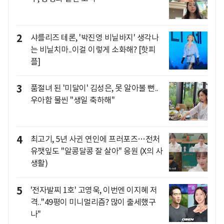
2
샤를리즈 테론, '박진영 비닐바지' 생각나
는 비닐치마..이걸 이렇게 소화해? [핫피
플]
3
품절녀 된 '미달이' 김성은, 못 알아볼 뻔..
우아함 물씬 "생일 축하해"
4
최고기, 5년 사귄 연인에 프러포즈…전처
유깻잎도 "알콩달콩 잘 살아" 응원 (X의 사
생활)
5
'전자발찌 1호' 고영욱, 이번엔 이지혜 저
격.."49평이 미니멀리즘? 많이 출세했구
나"