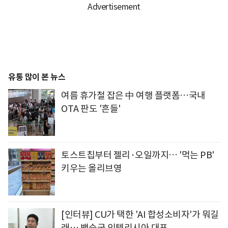
유통 많이 본 뉴스
여름 휴가철 잡은 中 여행 플랫폼…국내
OTA 판도 '흔들'
토스트칩부터 젤리·오일까지… '먹는 PB'
키우는 올리브영
[인터뷰] CU가 택한 'AI 합성소비자'가 뭐길
래… 백승국 인텔리시아 대표