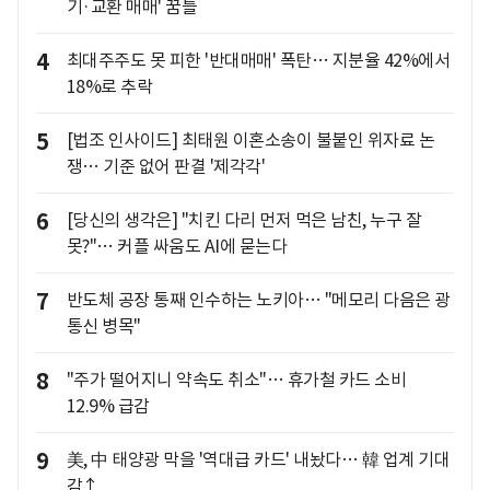
기·교환 매매' 꿈틀
4
최대주주도 못 피한 '반대매매' 폭탄… 지분율 42%에서
18%로 추락
5
[법조 인사이드] 최태원 이혼소송이 불붙인 위자료 논
쟁… 기준 없어 판결 '제각각'
6
[당신의 생각은] "치킨 다리 먼저 먹은 남친, 누구 잘
못?"… 커플 싸움도 AI에 묻는다
7
반도체 공장 통째 인수하는 노키아… "메모리 다음은 광
통신 병목"
8
"주가 떨어지니 약속도 취소"… 휴가철 카드 소비
12.9% 급감
9
美, 中 태양광 막을 '역대급 카드' 내놨다… 韓 업계 기대
감↑