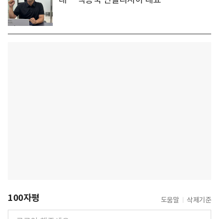
100자평
도움말
삭제기준