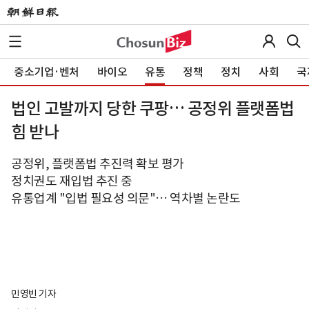
중소기업·벤처
바이오
유통
정책
정치
사회
국
법인 고발까지 당한 쿠팡… 공정위 플랫폼법
힘 받나
공정위, 플랫폼법 추진력 확보 평가
정치권도 재입법 추진 중
유통업계 "입법 필요성 의문"… 역차별 논란도
민영빈 기자