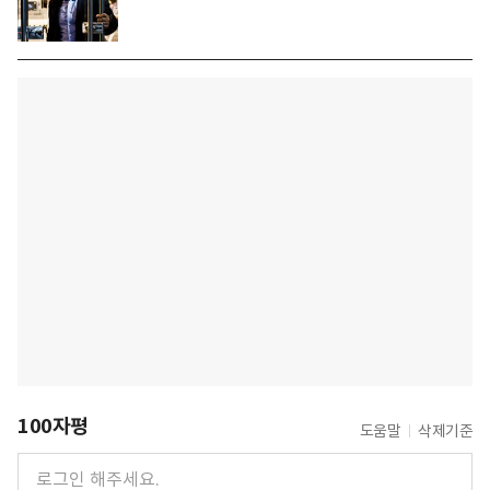
100자평
도움말
삭제기준