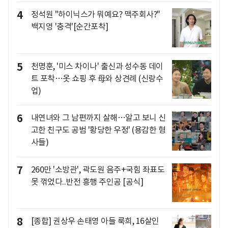
4
정석원 "하이닉스가 뭐예요? 맥주회사?"
백지영 '충격'[순간포착]
5
천명훈, '미스 차이나' 출신과 성수동 데이
트 포착…옷 쇼핑 후 母와 상견례 (신랑수
업)
6
내연녀와 그 남편까지 살해…알고 보니 신
고한 친구도 공범 '황당한 우정' (용감한 형
사들)
7
260만 '소방관', 곽도원 음주+국힘 좌표도
못 꺾었다..반전 흥행 주인공 [공식]
8
[종합] 권상우 손태영 아들 룩희, 16살인