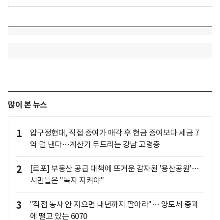
많이 본 뉴스
1
압구정현대, 직접 증여가 매각 후 현금 증여보다 세금 7
억 덜 낸다…계산기 두드리는 강남 고령층
2
[르포] 부동산 공급 대책에 뜨거운 감자된 '용산공원'…
시민들은 "녹지 지켜야"
3
"직접 농사 안 지으면 내년까지 팔아라"… 양도세 중과
에 떨고 있는 6070