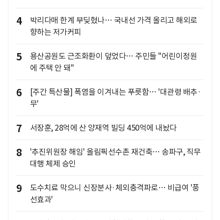
4
박리다매 한계 부딪혔나… 국내선 가격 올리고 해외로
향하는 저가커피
5
용산공원도 근조화환이 덮었다… 주민들 "어린이정원
에 주택 안 돼"
6
[주간 특산물] 폭염을 이겨내는 푸릇함… '대관령 배추·
무'
7
서장훈, 28억에 산 양재역 빌딩 450억에 내놨다
8
'추진위원장 해임' 올림픽선수촌 재건축… 송파구, 직무
대행 체제 승인
9
도수치료 막으니 신장분사·체외충격파로… 비급여 '풍
선효과'