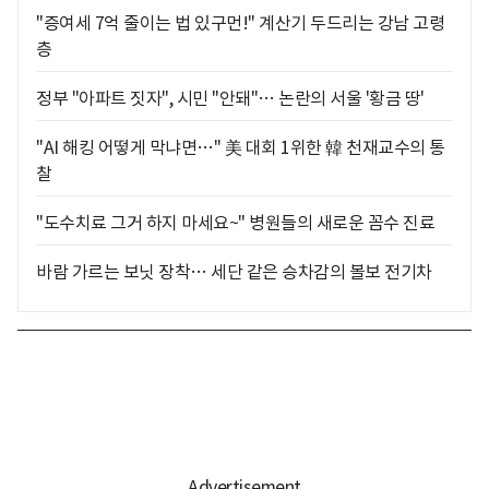
"증여세 7억 줄이는 법 있구먼!" 계산기 두드리는 강남 고령
층
정부 "아파트 짓자", 시민 "안돼"… 논란의 서울 '황금 땅'
"AI 해킹 어떻게 막냐면…" 美 대회 1위한 韓 천재교수의 통
찰
"도수치료 그거 하지 마세요~" 병원들의 새로운 꼼수 진료
바람 가르는 보닛 장착… 세단 같은 승차감의 볼보 전기차