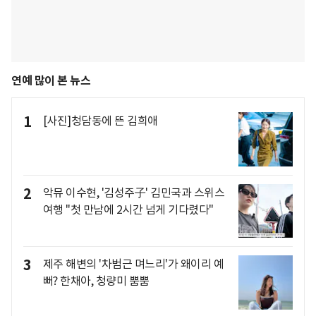
연예 많이 본 뉴스
1
[사진]청담동에 뜬 김희애
2
악뮤 이수현, '김성주子' 김민국과 스위스
여행 "첫 만남에 2시간 넘게 기다렸다"
3
제주 해변의 '차범근 며느리'가 왜이리 예
뻐? 한채아, 청량미 뿜뿜