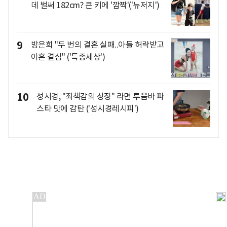
데 벌써 182cm? 큰 키에 '깜짝'('뉴저지')
9
방은희 "두 번의 결혼 실패..아들 허락받고
이혼 결심" ('특종세상')
10
성시경, "죄책감의 상징" 라면 투움바 파
스타 맛에 감탄 ('성시경레시피')