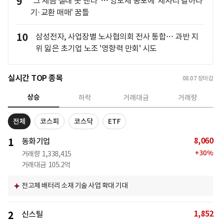
9
"그 세금 절대 못 낸다"… 양도세 공포에 '제자리 갈아타
기·교환 매매' 꿈틀
10
삼성전자, 사업장별 노사협의회 전사 통합… 과반 지
위 잃은 초기업 노조 '영향력 만회' 시도
실시간 TOP 종목
08.07
장마감
상승
하락
거래대금
거래량
전체
코스피
코스닥
ETF
8,060
1
동화기업
+
30
%
거래량
1,338,415
거래대금
105.2억
전고체 배터리 소재 기술 사업 확대 기대
1,852
2
신스틸