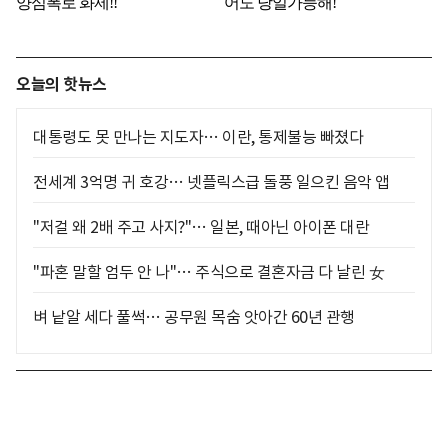
오늘의 핫뉴스
대통령도 못 만나는 지도자… 이란, 통제불능 빠졌다
전세계 3억명 귀 호강… 넷플릭스급 돌풍 일으킨 음악 앱
"저걸 왜 2배 주고 사지?"… 일본, 때아닌 아이폰 대란
"파혼 말할 엄두 안 나"… 주식으로 결혼자금 다 날린 女
벼 낱알 세다 풀썩… 공무원 목숨 앗아간 60년 관행