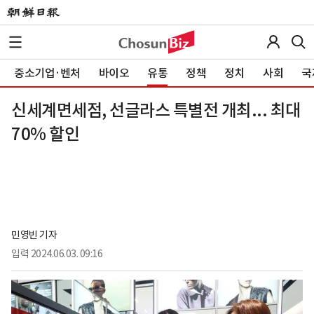
중소기업·벤처
바이오
유통
정책
정치
사회
국
신세계면세점, 선글라스 특별전 개최... 최대
70% 할인
민영빈 기자
입력
2024.06.03. 09:16