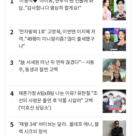
1
'이종석♥' 아이유, 변우석 팬 선물에 화
답.."감사합니다 열심히 할게요!"
2
'전자발찌 1호' 고영욱, 이번엔 이지혜 저
격.."49평이 미니멀리즘? 많이 출세했구
나"
3
"故 서세원 떠난 뒤 연락 끊겼다"…서동
주, 동생과 절연 고백
4
재혼가정 A팀xB팀 나눈 이유? 유현철 "조
선의 사랑꾼 출연 후 악플 시달려" 고백
('이호선 상담소')
5
'재벌 3세' 바이브는 달라.. 올데프 애니, 블
랙 시크의 정석