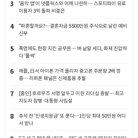
3
'음악 앱'이 넷플릭스와 어깨 나란히… 스포티파이 유료
이용자 3억 돌파 비결은
4
"파혼할까요?…결혼자금 5500만원 주식으로 날린 예비
신부
5
폭염에도 현장 지킨 공무원… 벼 낱알 세다, 화재 진압하
다 '풀썩'
6
애플, 日서 아이폰 가격 올리자 중고폰 주문량 2배 껑
충… 리퍼폰 패널은 신제품용 추월
7
[줌인] 호르무즈 서명 앞두고 이란 리더십 증발… 최고
지도자 잠행·대통령 사임설
8
추석 전 '민생지원금' 또 푼다…1인당 최대 50만원 어디
서 받나