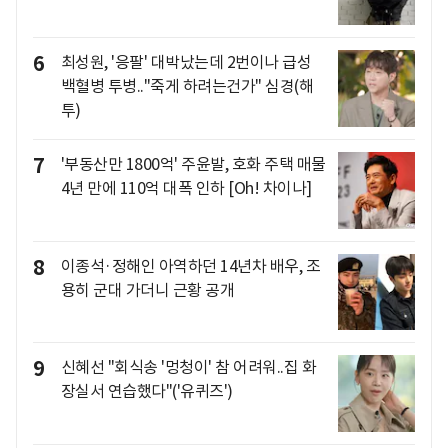
6
최성원, '응팔' 대박났는데 2번이나 급성
백혈병 투병.."죽게 하려는건가" 심경(해
투)
7
'부동산만 1800억' 주윤발, 호화 주택 매물
4년 만에 110억 대폭 인하 [Oh! 차이나]
8
이종석·정해인 아역하던 14년차 배우, 조
용히 군대 가더니 근황 공개
9
신혜선 "회식송 '멍청이' 참 어려워..집 화
장실서 연습했다"('유퀴즈')