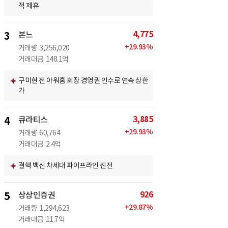
적 제휴
4,775
3
본느
+
29.93
%
거래량
3,256,020
거래대금
148.1억
구미현 전 아워홈 회장 경영권 인수로 연속 상한
가
3,885
4
큐라티스
+
29.93
%
거래량
60,764
거래대금
2.4억
결핵 백신 차세대 파이프라인 진전
926
5
상상인증권
+
29.87
%
거래량
1,294,623
거래대금
11.7억