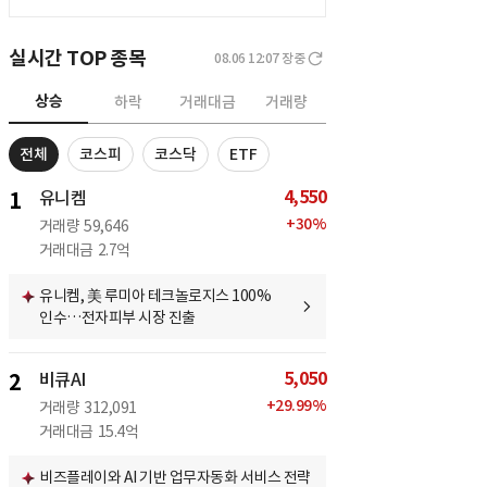
실시간 TOP 종목
08.06 12:07
장중
상승
하락
거래대금
거래량
전체
코스피
코스닥
ETF
4,550
1
유니켐
+
30
%
거래량
59,646
거래대금
2.7억
유니켐, 美 루미아 테크놀로지스 100%
인수…전자피부 시장 진출
5,050
2
비큐AI
+
29.99
%
거래량
312,091
거래대금
15.4억
비즈플레이와 AI 기반 업무자동화 서비스 전략