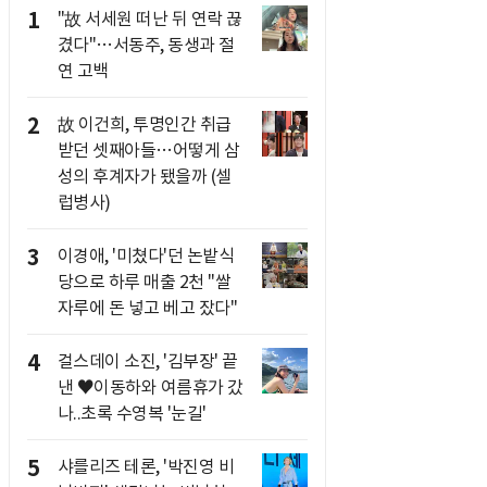
1
"故 서세원 떠난 뒤 연락 끊
겼다"…서동주, 동생과 절
연 고백
2
故 이건희, 투명인간 취급
받던 셋째아들…어떻게 삼
성의 후계자가 됐을까 (셀
럽병사)
3
이경애, '미쳤다'던 논밭식
당으로 하루 매출 2천 "쌀
자루에 돈 넣고 베고 잤다"
4
걸스데이 소진, '김부장' 끝
낸 ♥이동하와 여름휴가 갔
나..초록 수영복 '눈길'
5
샤를리즈 테론, '박진영 비