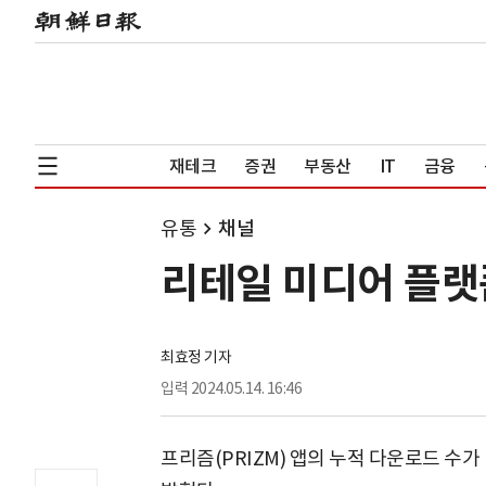
재테크
증권
부동산
IT
금융
유통
채널
리테일 미디어 플랫폼
최효정 기자
입력
2024.05.14. 16:46
프리즘(PRIZM) 앱의 누적 다운로드 수가 