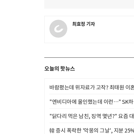
최효정 기자
오늘의 핫뉴스
바람폈는데 위자료가 고작? 최태원 이혼
"엔비디아에 올인했는데 이런…" SK
"닭다리 먹은 남친, 징역 몇년?" 요즘 
韓 증시 폭락한 '악몽의 그날', 지분 2