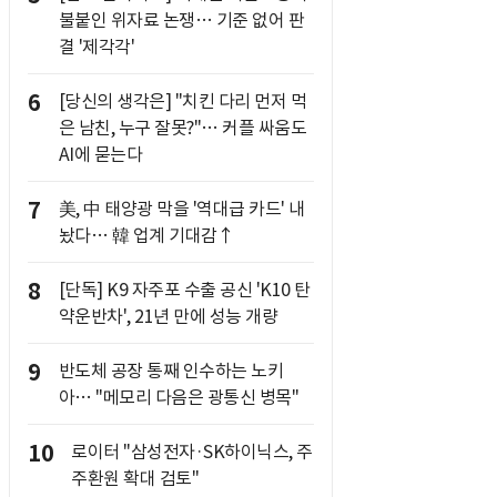
불붙인 위자료 논쟁… 기준 없어 판
결 '제각각'
6
[당신의 생각은] "치킨 다리 먼저 먹
은 남친, 누구 잘못?"… 커플 싸움도
AI에 묻는다
7
美, 中 태양광 막을 '역대급 카드' 내
놨다… 韓 업계 기대감↑
8
[단독] K9 자주포 수출 공신 'K10 탄
약운반차', 21년 만에 성능 개량
9
반도체 공장 통째 인수하는 노키
아… "메모리 다음은 광통신 병목"
10
로이터 "삼성전자·SK하이닉스, 주
주환원 확대 검토"