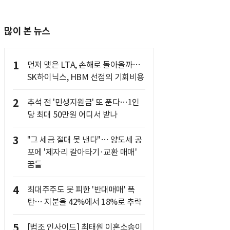
많이 본 뉴스
1
먼저 맺은 LTA, 손해로 돌아올까…
SK하이닉스, HBM 선점의 기회비용
2
추석 전 '민생지원금' 또 푼다…1인
당 최대 50만원 어디서 받나
3
"그 세금 절대 못 낸다"… 양도세 공
포에 '제자리 갈아타기·교환 매매'
꿈틀
4
최대주주도 못 피한 '반대매매' 폭
탄… 지분율 42%에서 18%로 추락
5
[법조 인사이드] 최태원 이혼소송이