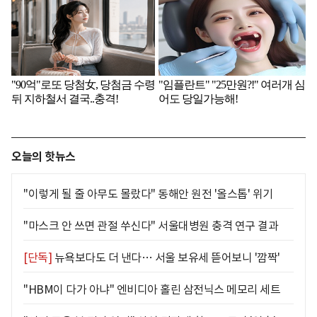
오늘의 핫뉴스
"이렇게 될 줄 아무도 몰랐다" 동해안 원전 '올스톱' 위기
"마스크 안 쓰면 관절 쑤신다" 서울대병원 충격 연구 결과
[단독]
뉴욕보다도 더 낸다… 서울 보유세 뜯어보니 '깜짝'
"HBM이 다가 아냐" 엔비디아 홀린 삼전닉스 메모리 세트