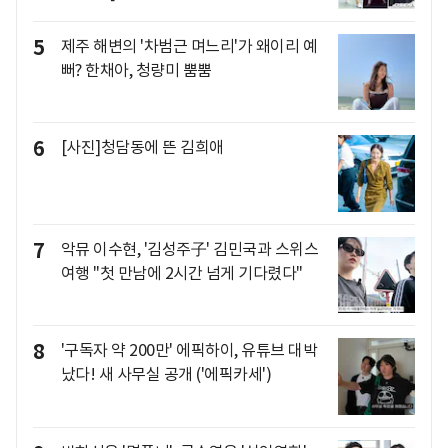
5
제주 해변의 '차범근 며느리'가 왜이리 예
뻐? 한채아, 청량미 뿜뿜
6
[사진]청담동에 뜬 김희애
7
악뮤 이수현, '김성주子' 김민국과 스위스
여행 "첫 만남에 2시간 넘게 기다렸다"
8
'구독자 약 200만' 에픽하이, 유튜브 대박
났다! 새 사무실 공개 ('에픽카세')