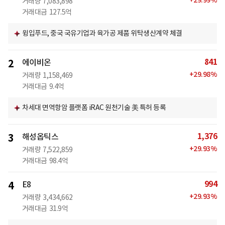
+
29.99
%
거래량
7,083,898
거래대금
127.5억
윙입푸드, 중국 국유기업과 육가공 제품 위탁생산계약 체결
841
2
에이비온
+
29.98
%
거래량
1,158,469
거래대금
9.4억
차세대 면역항암 플랫폼 iRAC 원천기술 美 특허 등록
1,376
3
해성옵틱스
+
29.93
%
거래량
7,522,859
거래대금
98.4억
994
4
E8
+
29.93
%
거래량
3,434,662
거래대금
31.9억