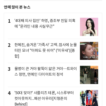
연예 많이 본 뉴스
1
'4대째 의사 집안' 하영, 증조부 친일 의혹
에 "온라인 내용 사실무근"
2
한혜진, 숨겨온 '가족사' 고백..점사에 눈물
터진 모녀 "아파도 못 쉬어" ('미우새')[종
합]
3
물병이 큰 거야 팔뚝이 얇은 거야…트와이
스 정연, 연예인 다이어트의 정석
4
'50대 맞아?' 샤를리즈 테론, 시스루부터
컷아웃까지...패션 아우라[지형준의
Behind]