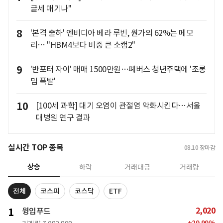
글세 매기나"
8
'본격 출하' 엔비디아 베라 루빈, 원가의 62%는 메모
리… "HBM4보다 비중 큰 소캠2"
9
'반포터 자이' 매매 1500만원…폐버스 청년주택에 '조롱
밈 폭발'
10
[100세 과학] 대기 오염이 관절염 악화시킨다…서울
대병원 연구 결과
실시간 TOP 종목
08.10
장마감
상승
하락
거래대금
거래량
전체
코스피
코스닥
ETF
2,020
1
윙입푸드