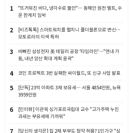
1
"뜨거워진 바다, 냉각수로 불안"… 동해안 원전 벨트, 수
온 한계치 임박
2
[비즈톡톡] 스마트워치를 펼치니 폴더블폰으로 변신…
모토로라의 이색 특허
3
바빠진 삼성전자 美 테일러 공장 '타임라인'…"연내 가
동, 내년 양산 확대 계획 윤곽"
4
코인 프로젝트 3번 실패한 싸이월드, 또 신규 사업 발표
5
[단독] 23억 아파트 3채 보유세… 서울 4854만원, 뉴욕
3959만원
6
[인터뷰] 이관옥 싱가포르국립대 교수 "고가주택 누진
과세는 부유세에 가까워"
7
[당신의 생각은] 집 2채 부부도 청약 허용? 1인가구 "싱