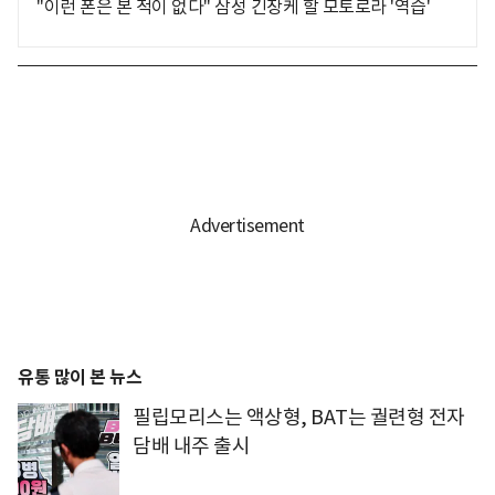
"이런 폰은 본 적이 없다" 삼성 긴장케 할 모토로라 '역습'
유통 많이 본 뉴스
필립모리스는 액상형, BAT는 궐련형 전자
담배 내주 출시