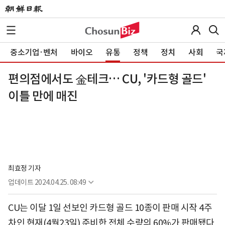
중소기업·벤처
바이오
유통
정책
정치
사회
국
편의점에서도 金테크… CU, '카드형 골드'
이틀 만에 매진
최효정 기자
업데이트
2024.04.25. 08:49
CU는 이달 1일 선보인 카드형 골드 10종이 판매 시작 4주
차인 현재(4월23일) 준비한 전체 수량의 60%가 판매됐다