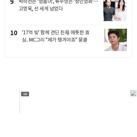
9
박하선은 '명품녀', 류수영은 '성인영화'…
고영욱, 선 세게 넘었다
10
'17억 빚' 함께 견딘 친母 애틋한 효
심..MC그리 "제가 챙겨야죠" 뭉클
개인정보처리방침
앱설치(Android)
본 사이트의 주가 시세정보는 정보 제공 목적이며, 오류가
발생하거나 지연될 수 있습니다.