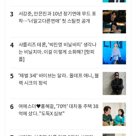
3
서강준, 안은진과 10년 장기연애 무드 포
착…'너말고다른연애' 첫 스틸컷 공개
4
샤를리즈 테론, '박진영 비닐바지' 생각나
는 비닐치마..이걸 이렇게 소화해? [핫피
플]
5
'재벌 3세' 바이브는 달라.. 올데프 애니, 블
랙 시크의 정석
6
여에스더♥홍혜걸, '70억' 대치동 주택 38
억에 샀다.."도둑X 심보"