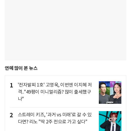
연예 많이 본 뉴스
1
'전자발찌 1호' 고영욱, 이번엔 이지혜 저
격.."49평이 미니멀리즘? 많이 출세했구
나"
2
스트레이 키즈, '과거 vs 미래'로 갈 수 있
다면? 리노 "딱 2주 전으로 가고 싶다"