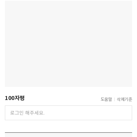
100자평
도움말
삭제기준