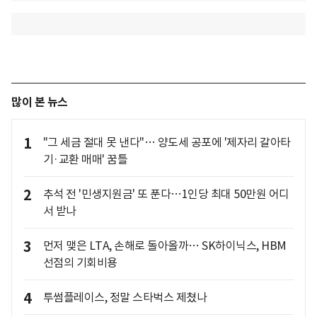
많이 본 뉴스
1
"그 세금 절대 못 낸다"… 양도세 공포에 '제자리 갈아타
기·교환 매매' 꿈틀
2
추석 전 '민생지원금' 또 푼다…1인당 최대 50만원 어디
서 받나
3
먼저 맺은 LTA, 손해로 돌아올까… SK하이닉스, HBM
선점의 기회비용
4
투썸플레이스, 정말 스타벅스 제쳤나