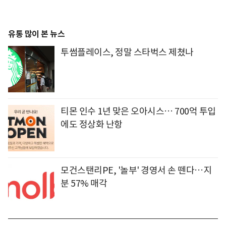
유통 많이 본 뉴스
투썸플레이스, 정말 스타벅스 제쳤나
티몬 인수 1년 맞은 오아시스… 700억 투입
에도 정상화 난항
모건스탠리PE, '놀부' 경영서 손 뗀다…지
분 57% 매각