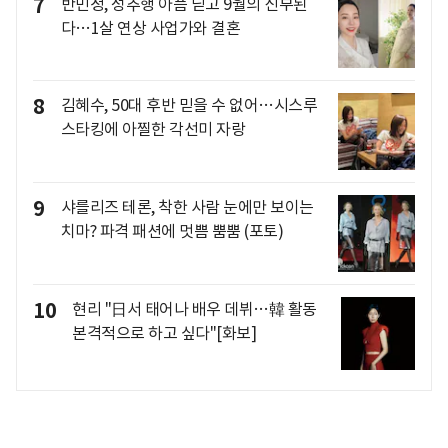
7
반민정, 성추행 아픔 딛고 9월의 신부된
다…1살 연상 사업가와 결혼
8
김혜수, 50대 후반 믿을 수 없어…시스루
스타킹에 아찔한 각선미 자랑
9
샤를리즈 테론, 착한 사람 눈에만 보이는
치마? 파격 패션에 멋쁨 뿜뿜 (포토)
10
현리 "日서 태어나 배우 데뷔…韓 활동
본격적으로 하고 싶다"[화보]