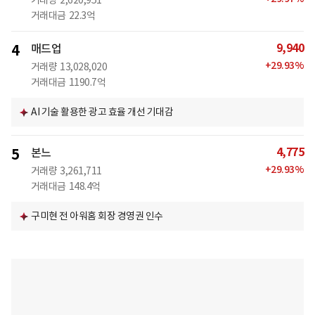
거래량
2,620,951
거래대금
22.3억
9,940
4
매드업
+
29.93
%
거래량
13,028,020
거래대금
1190.7억
AI 기술 활용한 광고 효율 개선 기대감
4,775
5
본느
+
29.93
%
거래량
3,261,711
거래대금
148.4억
구미현 전 아워홈 회장 경영권 인수