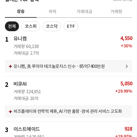
상승
하락
거래대금
거래량
전체
코스피
코스닥
ETF
4,550
1
유니켐
+
30
%
거래량
60,138
거래대금
2.7억
유니켐, 美 루미아 테크놀로지스 인수…85억7400만원
5,050
2
비큐AI
+
29.99
%
거래량
324,951
거래대금
16억
비즈플레이와 전략적 제휴, AI 기반 출장·경비 관리 서비스 고도화
928
3
이스트에이드
+
29.97
%