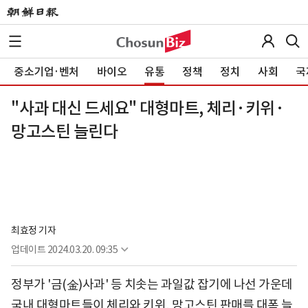
중소기업·벤처
바이오
유통
정책
정치
사회
국
"사과 대신 드세요" 대형마트, 체리·키위·
망고스틴 늘린다
최효정 기자
업데이트
2024.03.20. 09:35
정부가 '금(金)사과' 등 치솟는 과일값 잡기에 나선 가운데
국내 대형마트들이 체리와 키위, 망고스틴 판매를 대폭 늘