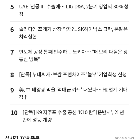
5
UAE '천궁Ⅱ' 수출에… LIG D&A, 2분기 영업익 30% 성
장
6
솔리다임 쪼개기 상장 악재?... SK하이닉스 급락, 본질은
차익실현
7
반도체 공장 통째 인수하는 노키아… "메모리 다음은 광
통신 병목"
8
[단독] 부대찌개·보쌈 프랜차이즈 '놀부' 기업회생 신청
9
美, 中 태양광 막을 '역대급 카드' 내놨다… 韓 업계 기대
감↑
10
[단독] K9 자주포 수출 공신 'K10 탄약운반차', 21년
만에 성능 개량
실시간 TOP 종목
08.06
장마감