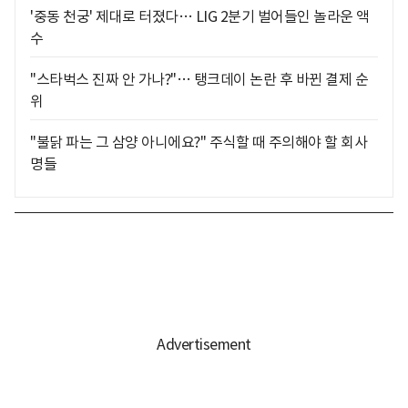
'중동 천궁' 제대로 터졌다… LIG 2분기 벌어들인 놀라운 액
수
"스타벅스 진짜 안 가나?"… 탱크데이 논란 후 바뀐 결제 순
위
"불닭 파는 그 삼양 아니에요?" 주식할 때 주의해야 할 회사
명들