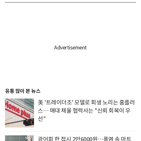
유통 많이 본 뉴스
美 '트레이더조' 모델로 회생 노리는 홈플러
스… 매대 채울 협력사는 "신뢰 회복이 우
선"
광어회 한 접시 2만6000원…폭염 속 마트