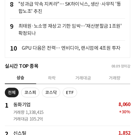
8
"성과급 약속 지켜라"… SK하이닉스, 생산·사무직 '통
합노조' 추진
9
최태원·노소영 재상고 기한 임박…'재산분할금 1조원'
확정되나
10
GPU 다음은 전력… 엔비디아, 랜시엄에 4조원 투자
실시간 TOP 종목
08.09
장마감
상승
하락
거래대금
거래량
전체
코스피
코스닥
ETF
8,060
1
동화기업
+
30
%
거래량
1,338,415
거래대금
105.2억
1,852
2
신스틸