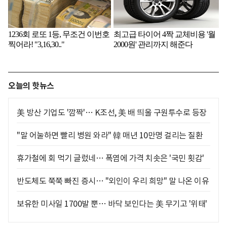
오늘의 핫뉴스
美 방산 기업도 '깜짝'… K조선, 美 배 띄울 구원투수로 등장
"말 어눌하면 빨리 병원 와라" 韓 매년 10만명 걸리는 질환
휴가철에 회 먹기 글렀네… 폭염에 가격 치솟은 '국민 횟감'
반도체도 쭉쭉 빠진 증시… "외인이 우리 희망" 말 나온 이유
보유한 미사일 1700발 뿐… 바닥 보인다는 美 무기고 '위태'