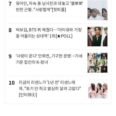
7
유아인, 자숙 중 남사친과 대놓고 '볼뽀뽀'
반전 근황.."사랑할게"[핫피플]
8
박보검, BTS 뷔 제쳤다…'아이유와 가장
잘 어울리는 상대역' 1위[★POLL]
9
'사랑이 온다' 안희연, 기구한 운명…가세
기운 집안의 K-장녀
10
지금의 리센느가 '1년 전' 리센느에
게.."포기 안 하고 열심히 달려 고맙다"
[인터뷰④]