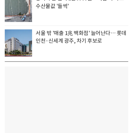
수산물값 '들썩'
서울 밖 '매출 1兆 백화점' 늘어난다… 롯데
인천·신세계 광주, 차기 후보로