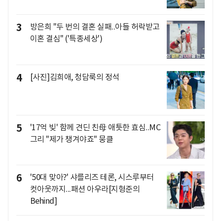
3
방은희 "두 번의 결혼 실패..아들 허락받고
이혼 결심" ('특종세상')
4
[사진]김희애, 청담룩의 정석
5
'17억 빚' 함께 견딘 친母 애틋한 효심..MC
그리 "제가 챙겨야죠" 뭉클
6
'50대 맞아?' 샤를리즈 테론, 시스루부터
컷아웃까지...패션 아우라[지형준의
Behind]