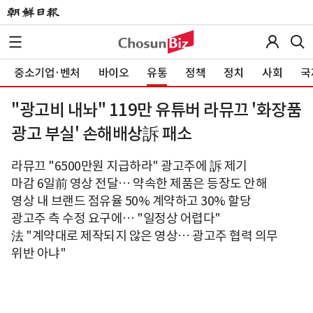
중소기업·벤처
바이오
유통
정책
정치
사회
국
"광고비 내놔" 119만 유튜버 라뮤끄 '화장품
광고 부실' 손해배상訴 패소
라뮤끄 "6500만원 지급하라" 광고주에 訴 제기
마감 6일前 영상 전달… 약속한 제품은 등장도 안해
영상 내 브랜드 점유율 50% 계약하고 30% 할당
광고주 측 수정 요구에… "일정상 어렵다"
法 "계약대로 제작되지 않은 영상… 광고주 협력 의무
위반 아냐"