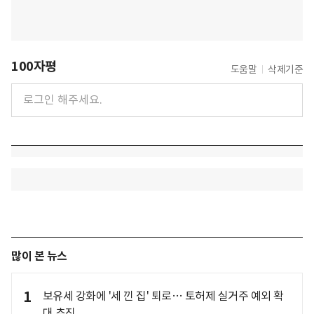
100자평
도움말
삭제기준
많이 본 뉴스
1
보유세 강화에 '세 낀 집' 퇴로… 토허제 실거주 예외 확
대 추진