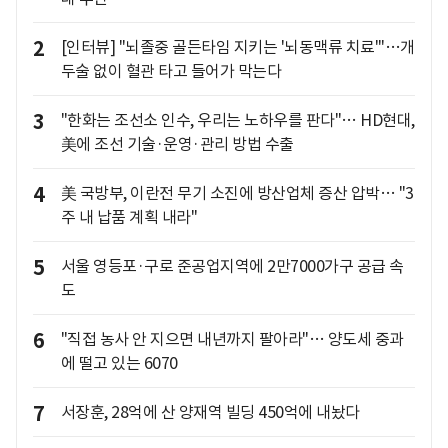
2
[인터뷰] "뇌졸중 골든타임 지키는 '뇌동맥류 치료'"…개
두술 없이 혈관 타고 들어가 막는다
3
"한화는 조선소 인수, 우리는 노하우를 판다"… HD현대,
美에 조선 기술·운영·관리 방법 수출
4
美 국방부, 이란전 무기 소진에 방산업체 증산 압박… "3
주 내 납품 계획 내라"
5
서울 영등포·구로 준공업지역에 2만7000가구 공급 속
도
6
"직접 농사 안 지으면 내년까지 팔아라"… 양도세 중과
에 떨고 있는 6070
7
서장훈, 28억에 산 양재역 빌딩 450억에 내놨다