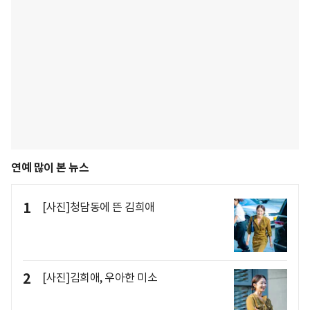
연예 많이 본 뉴스
1
[사진]청담동에 뜬 김희애
2
[사진]김희애, 우아한 미소