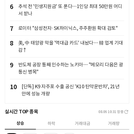
6
추석 전 '민생지원금' 또 푼다…1인당 최대 50만원 어디
서 받나
7
로이터 "삼성전자·SK하이닉스, 주주환원 확대 검토"
8
美, 中 태양광 막을 '역대급 카드' 내놨다… 韓 업계 기대
감↑
9
반도체 공장 통째 인수하는 노키아… "메모리 다음은 광
통신 병목"
10
[단독] K9 자주포 수출 공신 'K10 탄약운반차', 21년
만에 성능 개량
실시간 TOP 종목
08.06 10:31
장중
상승
하락
거래대금
거래량