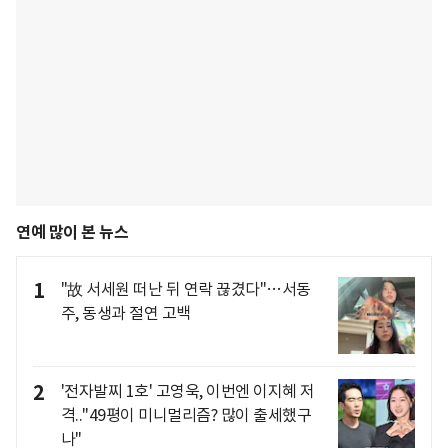
연예 많이 본 뉴스
1
"故 서세원 떠난 뒤 연락 끊겼다"…서동
주, 동생과 절연 고백
2
'전자발찌 1호' 고영욱, 이번엔 이지혜 저
격.."49평이 미니멀리즘? 많이 출세했구
나"