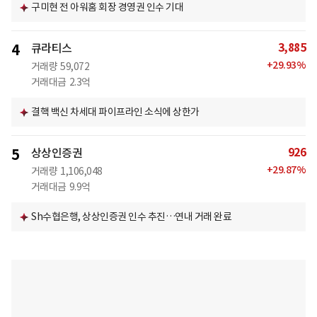
구미현 전 아워홈 회장 경영권 인수 기대
3,885
4
큐라티스
+
29.93
%
거래량
59,072
거래대금
2.3억
결핵 백신 차세대 파이프라인 소식에 상한가
926
5
상상인증권
+
29.87
%
거래량
1,106,048
거래대금
9.9억
Sh수협은행, 상상인증권 인수 추진…연내 거래 완료