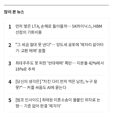
많이 본 뉴스
1
먼저 맺은 LTA, 손해로 돌아올까… SK하이닉스, HBM
선점의 기회비용
2
"그 세금 절대 못 낸다"… 양도세 공포에 '제자리 갈아타
기·교환 매매' 꿈틀
3
최대주주도 못 피한 '반대매매' 폭탄… 지분율 42%에서
18%로 추락
4
[당신의 생각은] "치킨 다리 먼저 먹은 남친, 누구 잘
못?"… 커플 싸움도 AI에 묻는다
5
[법조 인사이드] 최태원 이혼소송이 불붙인 위자료 논
쟁… 기준 없어 판결 '제각각'