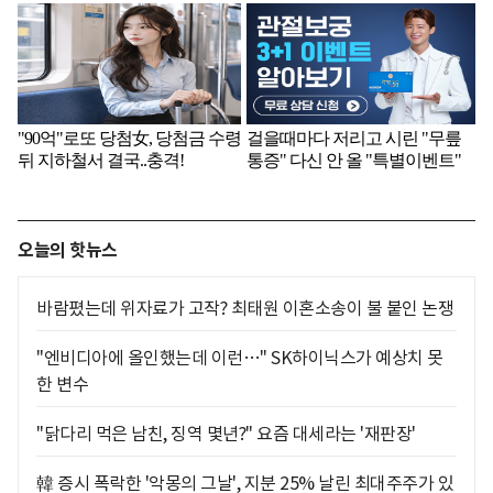
오늘의 핫뉴스
바람폈는데 위자료가 고작? 최태원 이혼소송이 불 붙인 논쟁
"엔비디아에 올인했는데 이런…" SK하이닉스가 예상치 못
한 변수
"닭다리 먹은 남친, 징역 몇년?" 요즘 대세라는 '재판장'
韓 증시 폭락한 '악몽의 그날', 지분 25% 날린 최대주주가 있