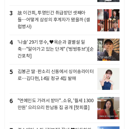
3
故 이건희, 투명인간 취급받던 셋째아
들…어떻게 삼성의 후계자가 됐을까 (셀
럽병사)
4
'나솔' 29기 영수, ♥옥순과 결별설 일
축…"알아가고 있는 단계" ('벙벙튜브')[순
간포착]
5
김봉곤 딸·판소리 신동에서 싱어송라이터
로…김다현, 14일 정규 4집 발매
6
"연예인도 가려서 받아"..소유, '월세 1300
만원' 으리으리 한남동 집 공개 [핫피플]