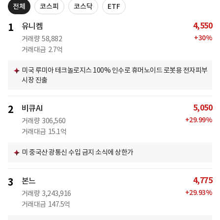
전체
코스피
코스닥
ETF
4,550
1
유니켐
+
30
%
거래량
58,882
거래대금
2.7억
미국 루미아 테크놀로지스 100% 인수로 휴머노이드 로봇용 전자피부
시장 진출
5,050
2
비큐AI
+
29.99
%
거래량
306,560
거래대금
15.1억
미 중국산 광통신 수입 금지 소식에 상한가
4,775
3
본느
+
29.93
%
거래량
3,243,916
거래대금
147.5억