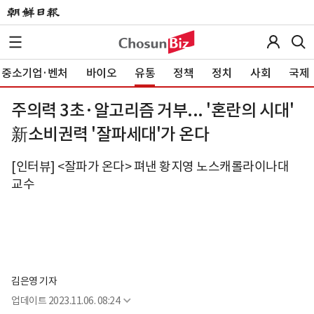
중소기업·벤처
바이오
유통
정책
정치
사회
국제
주의력 3초·알고리즘 거부... '혼란의 시대'
新소비권력 '잘파세대'가 온다
[인터뷰] <잘파가 온다> 펴낸 황지영 노스캐롤라이나대
교수
김은영 기자
업데이트
2023.11.06. 08:24