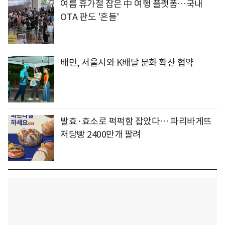
여름 휴가철 잡은 中 여행 플랫폼…국내
OTA 판도 '흔들'
배민, 서울시와 K배달 문화 확산 협약
발효·효소로 퍽퍽함 잡았다… 파리바게뜨
저당빵 2400만개 팔려