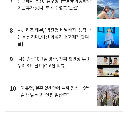
7
걸스데이 소진, '김부장' 끝낸 ♥이동하와
여름휴가 갔나..초록 수영복 '눈길'
8
샤를리즈 테론, '박진영 비닐바지' 생각나
는 비닐치마..이걸 이렇게 소화해? [핫피
플]
9
'나는솔로' 0표남 영수, 진짜 첫인상 투표
무려 3표 몰표[Oh!쎈 리뷰]
10
이유영, 결혼 2년 만에 둘째 임신…9월
출산 앞두고 "살찐 임산부"