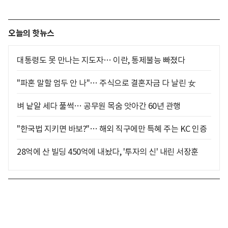
오늘의 핫뉴스
대통령도 못 만나는 지도자… 이란, 통제불능 빠졌다
"파혼 말할 엄두 안 나"… 주식으로 결혼자금 다 날린 女
벼 낱알 세다 풀썩… 공무원 목숨 앗아간 60년 관행
"한국법 지키면 바보?"… 해외 직구에만 특혜 주는 KC 인증
28억에 산 빌딩 450억에 내놨다, '투자의 신' 내린 서장훈