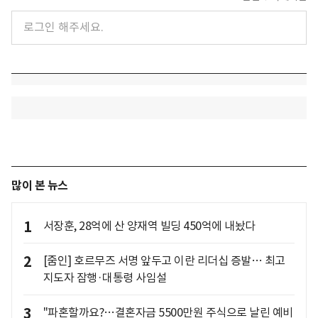
많이 본 뉴스
1
서장훈, 28억에 산 양재역 빌딩 450억에 내놨다
2
[줌인] 호르무즈 서명 앞두고 이란 리더십 증발… 최고
지도자 잠행·대통령 사임설
3
"파혼할까요?…결혼자금 5500만원 주식으로 날린 예비