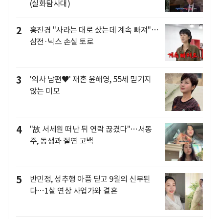
(실화탐사대)
2
홍진경 "사라는 대로 샀는데 계속 빠져"…
삼전·닉스 손실 토로
3
'의사 남편♥' 재혼 윤해영, 55세 믿기지
않는 미모
4
"故 서세원 떠난 뒤 연락 끊겼다"…서동
주, 동생과 절연 고백
5
반민정, 성추행 아픔 딛고 9월의 신부된
다…1살 연상 사업가와 결혼