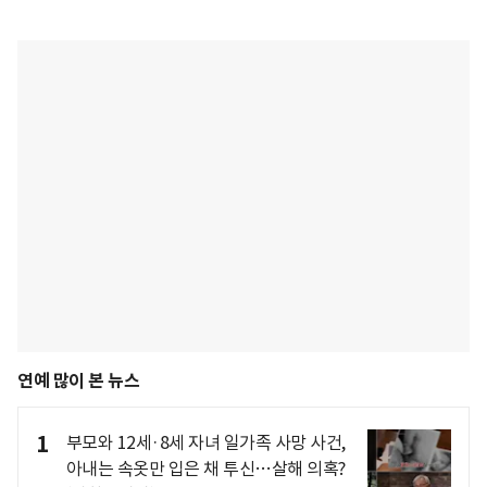
연예 많이 본 뉴스
1
부모와 12세·8세 자녀 일가족 사망 사건,
아내는 속옷만 입은 채 투신…살해 의혹?