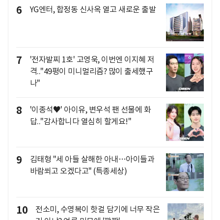
6
YG엔터, 합정동 신사옥 열고 새로운 출발
7
'전자발찌 1호' 고영욱, 이번엔 이지혜 저
격.."49평이 미니멀리즘? 많이 출세했구
나"
8
'이종석♥' 아이유, 변우석 팬 선물에 화
답.."감사합니다 열심히 할게요!"
9
김태형 "세 아들 살해한 아내…아이들과
바람쐬고 오겠다고" (특종세상)
10
전소미, 수영복이 핫걸 담기에 너무 작은