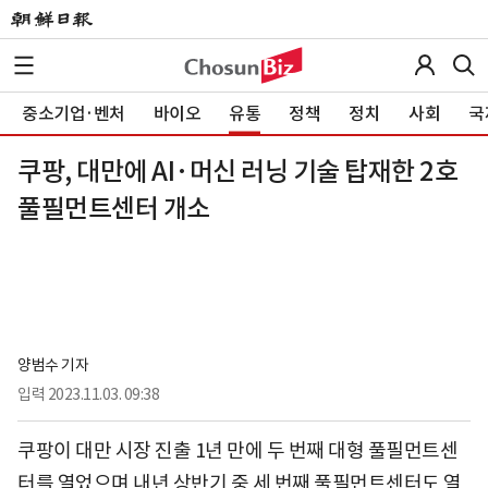
중소기업·벤처
바이오
유통
정책
정치
사회
국
쿠팡, 대만에 AI·머신 러닝 기술 탑재한 2호
풀필먼트센터 개소
양범수 기자
입력
2023.11.03. 09:38
쿠팡이 대만 시장 진출 1년 만에 두 번째 대형 풀필먼트센
터를 열었으며 내년 상반기 중 세 번째 풀필먼트센터도 열