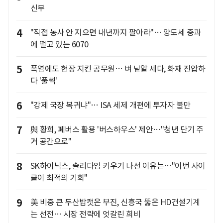
신부
4
"직접 농사 안 지으면 내년까지 팔아라"… 양도세 중과
에 떨고 있는 6070
5
폭염에도 현장 지킨 공무원… 벼 낱알 세다, 화재 진압하
다 '풀썩'
6
"강제 국장 복귀냐"… ISA 세제 개편에 투자자 불만
7
與 황희, 폐버스 활용 '버스하우스' 제안…"청년 단기 주
거 공간으로"
8
SK하이닉스, 솔리다임 키우기 나선 이유는…"이번 사이
클이 최적의 기회"
9
美 비중 큰 두산밥캣은 부진, 신흥국 뚫은 HD건설기계
는 선전… 시장 전략에 엇갈린 희비