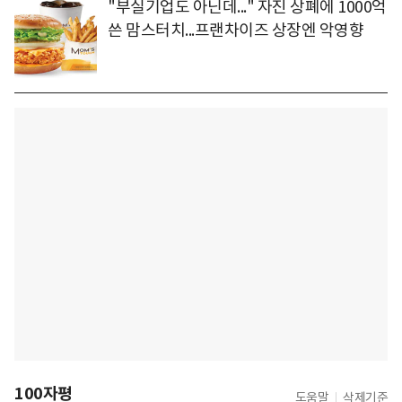
"부실기업도 아닌데..." 자진 상폐에 1000억
쓴 맘스터치...프랜차이즈 상장엔 악영향
100자평
도움말
삭제기준