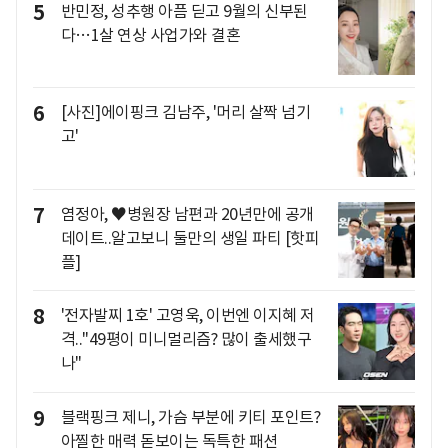
5
반민정, 성추행 아픔 딛고 9월의 신부된
다…1살 연상 사업가와 결혼
6
[사진]에이핑크 김남주, '머리 살짝 넘기
고'
7
염정아, ♥병원장 남편과 20년만에 공개
데이트..알고보니 둘만의 생일 파티 [핫피
플]
8
'전자발찌 1호' 고영욱, 이번엔 이지혜 저
격.."49평이 미니멀리즘? 많이 출세했구
나"
9
블랙핑크 제니, 가슴 부분에 키티 포인트?
아찔한 매력 돋보이는 독특한 패션