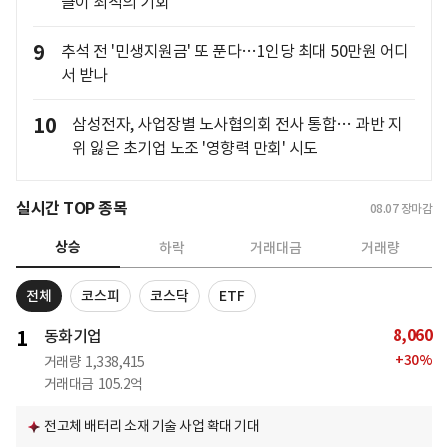
클이 최적의 기회"
9
추석 전 '민생지원금' 또 푼다…1인당 최대 50만원 어디
서 받나
10
삼성전자, 사업장별 노사협의회 전사 통합… 과반 지
위 잃은 초기업 노조 '영향력 만회' 시도
실시간 TOP 종목
08.07
장마감
상승
하락
거래대금
거래량
전체
코스피
코스닥
ETF
8,060
1
동화기업
+
30
%
거래량
1,338,415
거래대금
105.2억
전고체 배터리 소재 기술 사업 확대 기대