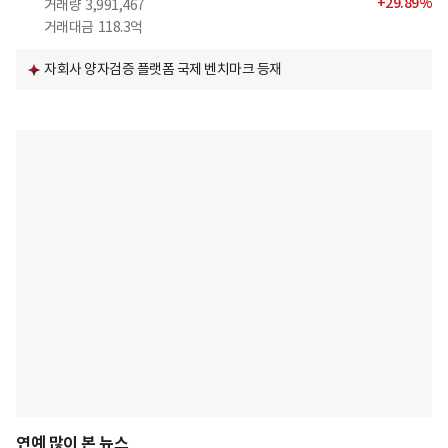
+
29.89
%
거래량
3,991,467
거래대금
118.3억
자회사 양자검증 플랫폼 국제 벤치마크 등재
연예 많이 본 뉴스