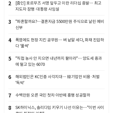
2
[줌인] 호르무즈 서명 앞두고 이란 리더십 증발… 최고
지도자 잠행·대통령 사임설
3
"파혼할까요?…결혼자금 5500만원 주식으로 날린 예비
신부
4
폭염에도 현장 지킨 공무원… 벼 낱알 세다, 화재 진압하
다 '풀썩'
5
"직접 농사 안 지으면 내년까지 팔아라"… 양도세 중과
에 떨고 있는 6070
6
해외법인은 KC인증 사각지대… 韓기업만 비용·처벌
'독박'
7
수백만원 오른 국민 첫차 아반떼 흥행 성공할까
8
SK하이닉스, 솔리다임 키우기 나선 이유는…"이번 사이