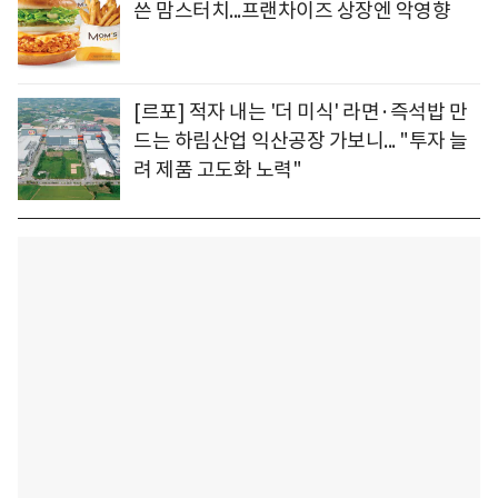
쓴 맘스터치...프랜차이즈 상장엔 악영향
[르포] 적자 내는 '더 미식' 라면·즉석밥 만
드는 하림산업 익산공장 가보니... "투자 늘
려 제품 고도화 노력"