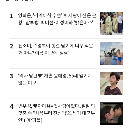
1
양희은, '각막이식 수술' 후 지팡이 짚은 근
황..'암투병' 박미선·이성미와 '밝은미소'
2
전소미, 수영복이 핫걸 담기에 너무 작은
거 아냐? 여름 미모에 '깜짝'
3
'의사 남편♥' 재혼 윤해영, 55세 믿기지
않는 미모
4
변우석, ♥아이유=첫사랑이었다..달달 입
맞춤 속 "처음부터 진심" ('21세기 대군부
인') [핫피플]