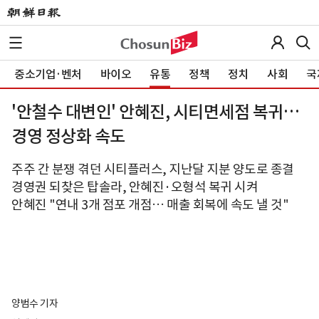
중소기업·벤처
바이오
유통
정책
정치
사회
국
'안철수 대변인' 안혜진, 시티면세점 복귀…
경영 정상화 속도
주주 간 분쟁 겪던 시티플러스, 지난달 지분 양도로 종결
경영권 되찾은 탑솔라, 안혜진·오형석 복귀 시켜
안혜진 "연내 3개 점포 개점… 매출 회복에 속도 낼 것"
양범수 기자