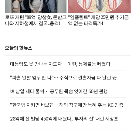
오늘의 핫뉴스
대통령도 못 만나는 지도자… 이란, 통제불능 빠졌다
"파혼 말할 엄두 안 나"… 주식으로 결혼자금 다 날린 女
벼 낱알 세다 풀썩… 공무원 목숨 앗아간 60년 관행
"한국법 지키면 바보?"… 해외 직구에만 특혜 주는 KC 인증
28억에 산 빌딩 450억에 내놨다, '투자의 신' 내린 서장훈