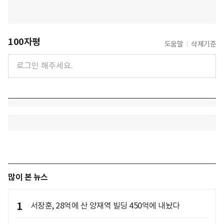
100자평
도움말
삭제기준
많이 본 뉴스
1
서장훈, 28억에 산 양재역 빌딩 450억에 내놨다