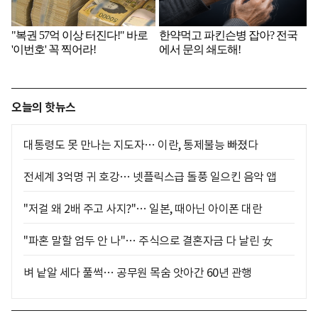
오늘의 핫뉴스
대통령도 못 만나는 지도자… 이란, 통제불능 빠졌다
전세계 3억명 귀 호강… 넷플릭스급 돌풍 일으킨 음악 앱
"저걸 왜 2배 주고 사지?"… 일본, 때아닌 아이폰 대란
"파혼 말할 엄두 안 나"… 주식으로 결혼자금 다 날린 女
벼 낱알 세다 풀썩… 공무원 목숨 앗아간 60년 관행