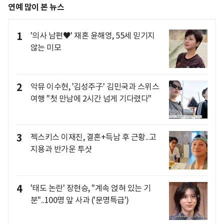
연예 많이 본 뉴스
1
'의사 남편♥' 재혼 윤해영, 55세 믿기지
않는 미모
2
악뮤 이수현, '김성주子' 김민국과 스위스
여행 "첫 만남에 2시간 넘게 기다렸다"
3
젝스키스 이재진, 결혼+득남 후 근황..고
지용과 반가운 투샷
4
'태도 논란' 장현승, "계속 얹혀 있는 기
분"..100명 앞 사과 ('문명특급')