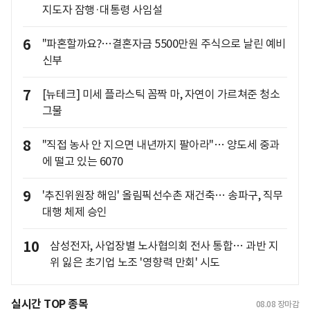
지도자 잠행·대통령 사임설
6
"파혼할까요?…결혼자금 5500만원 주식으로 날린 예비
신부
7
[뉴테크] 미세 플라스틱 꼼짝 마, 자연이 가르쳐준 청소
그물
8
"직접 농사 안 지으면 내년까지 팔아라"… 양도세 중과
에 떨고 있는 6070
9
'추진위원장 해임' 올림픽선수촌 재건축… 송파구, 직무
대행 체제 승인
10
삼성전자, 사업장별 노사협의회 전사 통합… 과반 지
위 잃은 초기업 노조 '영향력 만회' 시도
실시간 TOP 종목
08.08
장마감