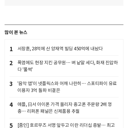
많이 본 뉴스
1
서장훈, 28억에 산 양재역 빌딩 450억에 내놨다
2
폭염에도 현장 지킨 공무원… 벼 낱알 세다, 화재 진압하
다 '풀썩'
3
'음악 앱'이 넷플릭스와 어깨 나란히… 스포티파이 유료
이용자 3억 돌파 비결은
4
애플, 日서 아이폰 가격 올리자 중고폰 주문량 2배 껑
충… 리퍼폰 패널은 신제품용 추월
5
[줌인] 호르무즈 서명 앞두고 이란 리더십 증발… 최고