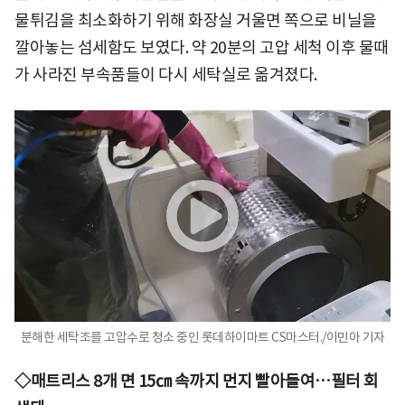
물튀김을 최소화하기 위해 화장실 거울면 쪽으로 비닐을
깔아놓는 섬세함도 보였다. 약 20분의 고압 세척 이후 물때
가 사라진 부속품들이 다시 세탁실로 옮겨졌다.
분해한 세탁조를 고압수로 청소 중인 롯데하이마트 CS마스터./이민아 기자
◇매트리스 8개 면 15㎝ 속까지 먼지 빨아들여…필터 회