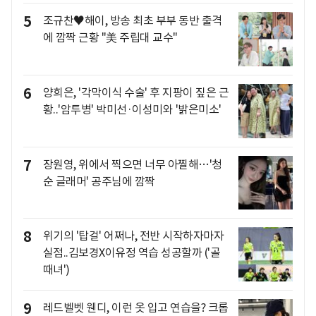
5
조규찬♥해이, 방송 최초 부부 동반 출격
에 깜짝 근황 "美 주립대 교수"
6
양희은, '각막이식 수술' 후 지팡이 짚은 근
황..'암투병' 박미선·이성미와 '밝은미소'
7
장원영, 위에서 찍으면 너무 아찔해…'청
순 글래머' 공주님에 깜짝
8
위기의 '탑걸' 어쩌나, 전반 시작하자마자
실점..김보경X이유정 역습 성공할까 ('골
때녀')
9
레드벨벳 웬디, 이런 옷 입고 연습을? 크롭