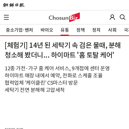
중소기업·벤처
바이오
유통
정책
정치
사회
국
[체험기] 14년 된 세탁기 속 검은 물때, 분해
청소해 봤더니... 하이마트 '홈 토탈 케어'
12종 가전·가구 홈 케어 서비스, 9개점에 센터 운영
하이마트 매장 내에서 예약, 전화로 스케줄 조율
협력업체 '케이클린' CS마스터 방문
세탁기 전면 분해해 고압세척