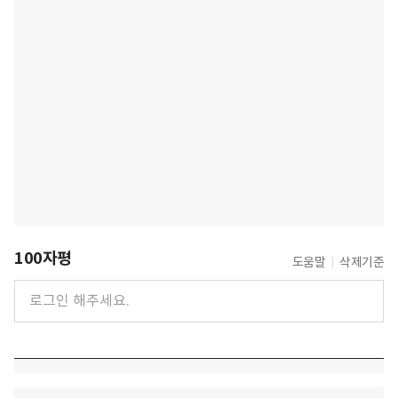
100자평
도움말
삭제기준