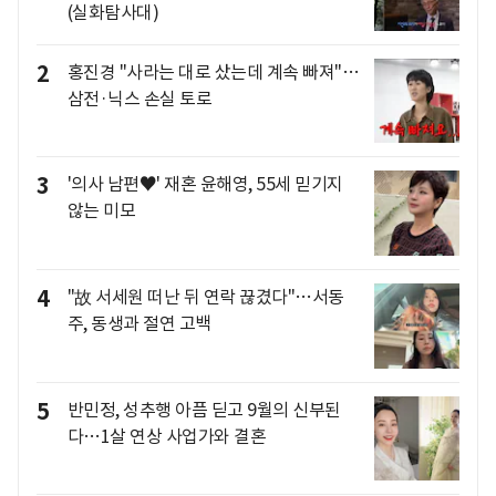
(실화탐사대)
2
홍진경 "사라는 대로 샀는데 계속 빠져"…
삼전·닉스 손실 토로
3
'의사 남편♥' 재혼 윤해영, 55세 믿기지
않는 미모
4
"故 서세원 떠난 뒤 연락 끊겼다"…서동
주, 동생과 절연 고백
5
반민정, 성추행 아픔 딛고 9월의 신부된
다…1살 연상 사업가와 결혼