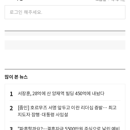
많이 본 뉴스
1
서장훈, 28억에 산 양재역 빌딩 450억에 내놨다
2
[줌인] 호르무즈 서명 앞두고 이란 리더십 증발… 최고
지도자 잠행·대통령 사임설
3
"파혼할까요?…결혼자금 5500만원 주식으로 날린 예비