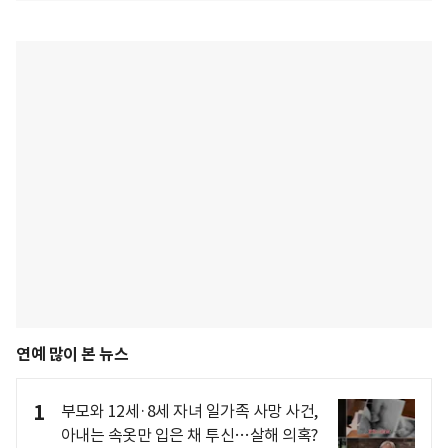
연예 많이 본 뉴스
1
부모와 12세·8세 자녀 일가족 사망 사건,
아내는 속옷만 입은 채 투신…살해 의혹?