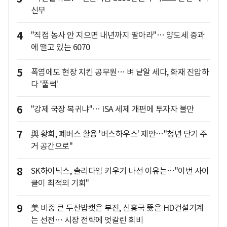
신부
4
"직접 농사 안 지으면 내년까지 팔아라"… 양도세 중과
에 떨고 있는 6070
5
폭염에도 현장 지킨 공무원… 벼 낱알 세다, 화재 진압하
다 '풀썩'
6
"강제 국장 복귀냐"… ISA 세제 개편에 투자자 불만
7
與 황희, 폐버스 활용 '버스하우스' 제안…"청년 단기 주
거 공간으로"
8
SK하이닉스, 솔리다임 키우기 나선 이유는…"이번 사이
클이 최적의 기회"
9
美 비중 큰 두산밥캣은 부진, 신흥국 뚫은 HD건설기계
는 선전… 시장 전략에 엇갈린 희비