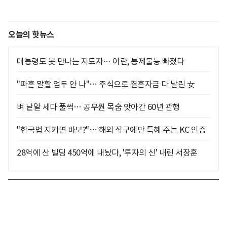
오늘의 핫뉴스
대통령도 못 만나는 지도자… 이란, 통제불능 빠졌다
"파혼 말할 엄두 안 나"… 주식으로 결혼자금 다 날린 女
벼 낱알 세다 풀썩… 공무원 목숨 앗아간 60년 관행
"한국법 지키면 바보?"… 해외 직구에만 특혜 주는 KC 인증
28억에 산 빌딩 450억에 내놨다, '투자의 신' 내린 서장훈