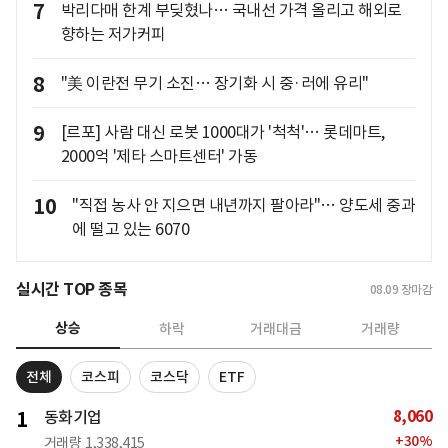
7
박리다매 한계 부딪혔나… 국내선 가격 올리고 해외로
향하는 저가커피
8
"美 이란전 무기 소진… 장기화 시 중·러에 유리"
9
[르포] 사람 대신 로봇 1000대가 '척척'… 롯데마트,
2000억 '제타 스마트센터' 가동
10
"직접 농사 안 지으면 내년까지 팔아라"… 양도세 중과
에 떨고 있는 6070
실시간 TOP 종목
08.09
장마감
상승
하락
거래대금
거래량
전체
코스피
코스닥
ETF
8,060
1
동화기업
+
30
%
거래량
1,338,415