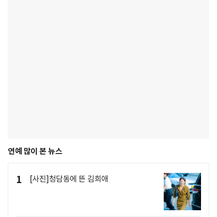
연예 많이 본 뉴스
1
[사진]청담동에 뜬 김희애