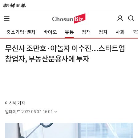
중소기업·벤처
바이오
유통
정책
정치
사회
국
무신사 조만호·야놀자 이수진...스타트업
창업자, 부동산운용사에 투자
이신혜 기자
업데이트
2023.06.07. 16:01