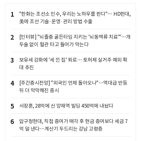
1
"한화는 조선소 인수, 우리는 노하우를 판다"… HD현대,
美에 조선 기술·운영·관리 방법 수출
2
[인터뷰] "뇌졸중 골든타임 지키는 '뇌동맥류 치료'"…개
두술 없이 혈관 타고 들어가 막는다
3
보유세 강화에 '세 낀 집' 퇴로… 토허제 실거주 예외 확
대 추진
4
[주간증시전망] "외국인 언제 돌아오나"…역대급 반등
뒤 더 막막해진 증시
5
서장훈, 28억에 산 양재역 빌딩 450억에 내놨다
6
압구정현대, 직접 증여가 매각 후 현금 증여보다 세금 7
억 덜 낸다…계산기 두드리는 강남 고령층