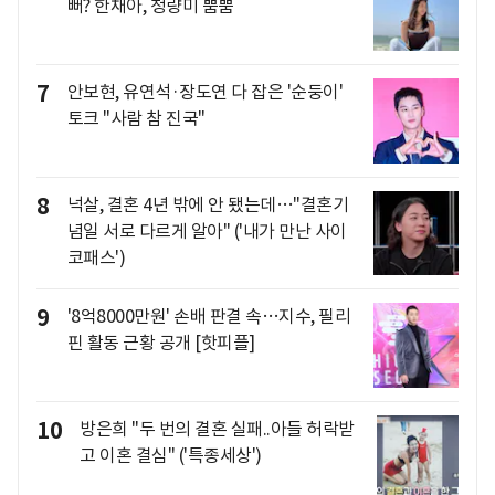
뻐? 한채아, 청량미 뿜뿜
7
안보현, 유연석·장도연 다 잡은 '순둥이'
토크 "사람 참 진국"
8
넉살, 결혼 4년 밖에 안 됐는데…"결혼기
념일 서로 다르게 알아" ('내가 만난 사이
코패스')
9
'8억8000만원' 손배 판결 속…지수, 필리
핀 활동 근황 공개 [핫피플]
10
방은희 "두 번의 결혼 실패..아들 허락받
고 이혼 결심" ('특종세상')