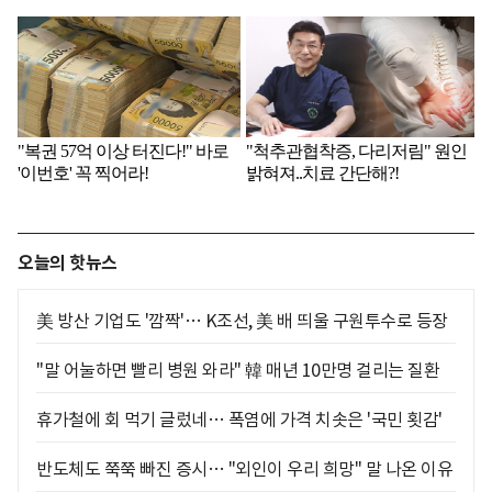
오늘의 핫뉴스
美 방산 기업도 '깜짝'… K조선, 美 배 띄울 구원투수로 등장
"말 어눌하면 빨리 병원 와라" 韓 매년 10만명 걸리는 질환
휴가철에 회 먹기 글렀네… 폭염에 가격 치솟은 '국민 횟감'
반도체도 쭉쭉 빠진 증시… "외인이 우리 희망" 말 나온 이유