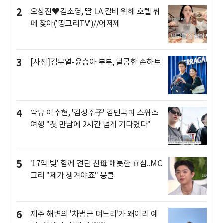
2
오상진♥김소영, 딸 LA 갈비 위해 호텔 뷔
페 찾아('띵그리TV')//어저께
3
[사진]김무열-윤승아 부부, 달콤한 손하트
4
악뮤 이수현, '김성주子' 김민국과 스위스
여행 "첫 만남에 2시간 넘게 기다렸다"
5
'17억 빚' 함께 견딘 친母 애틋한 효심..MC
그리 "제가 챙겨야죠" 뭉클
6
제주 해변의 '차범근 며느리'가 왜이리 예