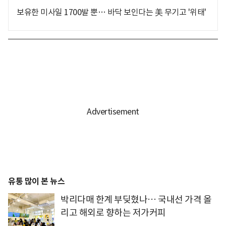
보유한 미사일 1700발 뿐… 바닥 보인다는 美 무기고 '위태'
유통 많이 본 뉴스
박리다매 한계 부딪혔나… 국내선 가격 올
리고 해외로 향하는 저가커피