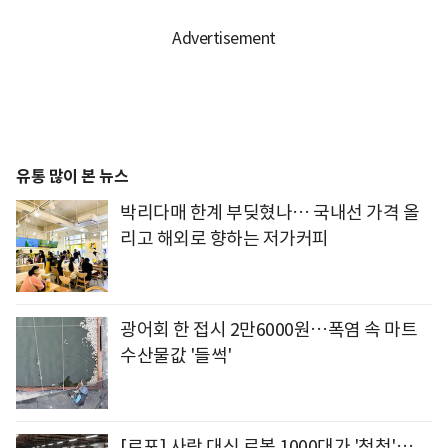
유통 많이 본 뉴스
박리다매 한계 부딪혔나… 국내선 가격 올
리고 해외로 향하는 저가커피
광어회 한 접시 2만6000원…폭염 속 마트
수산물값 '들썩'
[르포] 사람 대신 로봇 1000대가 '척척'…