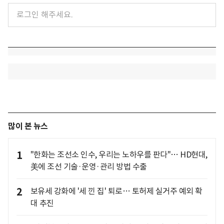
많이 본 뉴스
1
"한화는 조선소 인수, 우리는 노하우를 판다"… HD현대,
美에 조선 기술·운영·관리 방법 수출
2
보유세 강화에 '세 낀 집' 퇴로… 토허제 실거주 예외 확
대 추진