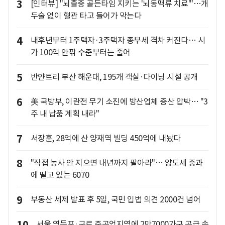
3
[인터뷰] "뇌졸중 골든타임 지키는 '뇌동맥류 치료'"…개
두술 없이 혈관 타고 들어가 막는다
4
내후년부터 1주택자·3주택자 종부세 격차 커진다… 시
가 100억 안팎 수준부터는 줄어
5
반얀트리 부산 해운대, 195개 객실·다이닝 시설 공개
6
美 국방부, 이란전 무기 소진에 방산업체 증산 압박… "3
주 내 납품 계획 내라"
7
서장훈, 28억에 산 양재역 빌딩 450억에 내놨다
8
"직접 농사 안 지으면 내년까지 팔아라"… 양도세 중과
에 떨고 있는 6070
9
부동산 세제 발표 후 5일, 국민 입법 의견 2000건 넘어
서울 영등포·구로 준공업지역에 2만7000가구 공급 속