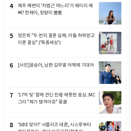
4
제주 해변의 '차범근 며느리'가 왜이리 예
뻐? 한채아, 청량미 뿜뿜
5
방은희 "두 번의 결혼 실패..아들 허락받고
이혼 결심" ('특종세상')
6
[사진]윤승아, 남편 김무열 어깨에 기대어
7
'17억 빚' 함께 견딘 친母 애틋한 효심..MC
그리 "제가 챙겨야죠" 뭉클
8
'50대 맞아?' 샤를리즈 테론, 시스루부터