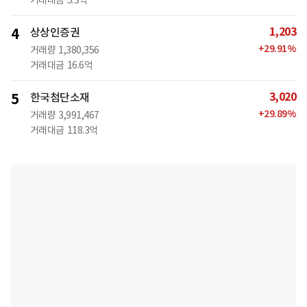
거래대금
5.3억
1,203
4
상상인증권
+
29.91
%
거래량
1,380,356
거래대금
16.6억
3,020
5
한국첨단소재
+
29.89
%
거래량
3,991,467
거래대금
118.3억