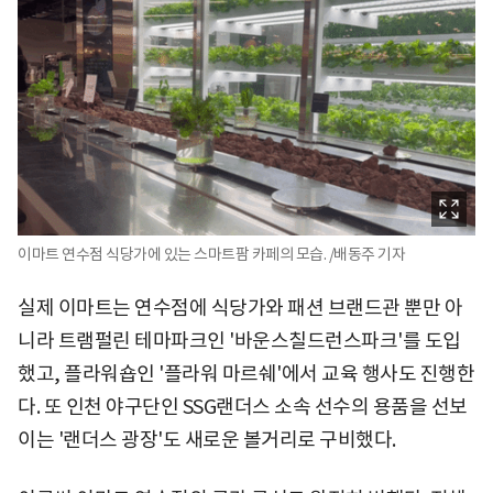
이마트 연수점 식당가에 있는 스마트팜 카페의 모습. /배동주 기자
실제 이마트는 연수점에 식당가와 패션 브랜드관 뿐만 아
니라 트램펄린 테마파크인 '바운스칠드런스파크'를 도입
했고, 플라워숍인 '플라워 마르쉐'에서 교육 행사도 진행한
다. 또 인천 야구단인 SSG랜더스 소속 선수의 용품을 선보
이는 '랜더스 광장'도 새로운 볼거리로 구비했다.