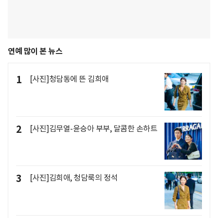
연예 많이 본 뉴스
1
[사진]청담동에 뜬 김희애
2
[사진]김무열-윤승아 부부, 달콤한 손하트
3
[사진]김희애, 청담룩의 정석