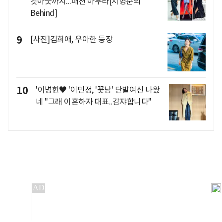
컷아웃까지...패션 아우라[지형준의
Behind]
9
[사진]김희애, 우아한 등장
10
'이병헌♥ '이민정, '꽃남' 단발여신 나왔
네 "그래 이혼하자 대표..감쟈합니다"
개인정보처리방침
앱설치(Android)