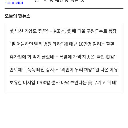
오늘의 핫뉴스
美 방산 기업도 '깜짝'… K조선, 美 배 띄울 구원투수로 등장
"말 어눌하면 빨리 병원 와라" 韓 매년 10만명 걸리는 질환
휴가철에 회 먹기 글렀네… 폭염에 가격 치솟은 '국민 횟감'
반도체도 쭉쭉 빠진 증시… "외인이 우리 희망" 말 나온 이유
보유한 미사일 1700발 뿐… 바닥 보인다는 美 무기고 '위태'