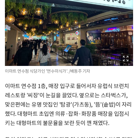
이마트 연수점 식당가인 '연수미식가'. /배동주 기자
이마트 연수점 1층, 매장 입구로 들어서자 유럽식 브런치
레스토랑 '씨장'이 눈길을 끌었다. 옆으로는 스타벅스가,
맞은편에는 유명 맛집인 '탐광'(가츠동), '뜸'(솥밥)이 자리
했다. 대형마트 초입엔 의류·잡화·화장품 매장을 입점시
키는 대형마트의 불문율을 보란 듯이 깬 채였다.