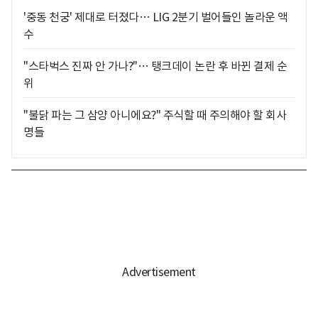
'중동 천궁' 제대로 터졌다… LIG 2분기 벌어들인 놀라운 액
수
"스타벅스 진짜 안 가나?"… 탱크데이 논란 후 바뀐 결제 순
위
"불닭 파는 그 삼양 아니에요?" 주식할 때 주의해야 할 회사
명들