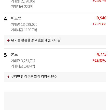
+
29.97
%
거래량
2,620,951
거래대금
22.3억
9,940
4
매드업
+
29.93
%
거래량
13,028,020
거래대금
1190.7억
AI 기술 활용한 광고 효율 개선 기대감
4,775
5
본느
+
29.93
%
거래량
3,261,711
거래대금
148.4억
구미현 전 아워홈 회장 경영권 인수