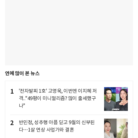
연예 많이 본 뉴스
1
'전자발찌 1호' 고영욱, 이번엔 이지혜 저
격.."49평이 미니멀리즘? 많이 출세했구
나"
2
반민정, 성추행 아픔 딛고 9월의 신부된
다…1살 연상 사업가와 결혼