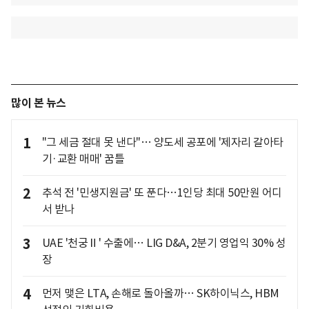
많이 본 뉴스
1
"그 세금 절대 못 낸다"… 양도세 공포에 '제자리 갈아타
기·교환 매매' 꿈틀
2
추석 전 '민생지원금' 또 푼다…1인당 최대 50만원 어디
서 받나
3
UAE '천궁Ⅱ' 수출에… LIG D&A, 2분기 영업익 30% 성
장
4
먼저 맺은 LTA, 손해로 돌아올까… SK하이닉스, HBM