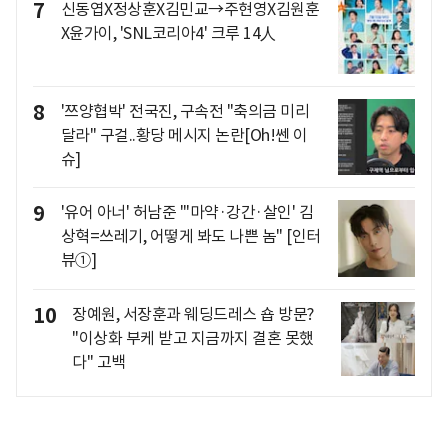
7
신동엽X정상훈X김민교→주현영X김원훈
X윤가이, 'SNL코리아4' 크루 14人
8
'쯔양협박' 전국진, 구속전 "축의금 미리
달라" 구걸..황당 메시지 논란[Oh!쎈 이
슈]
9
'유어 아너' 허남준 "'마약·강간·살인' 김
상혁=쓰레기, 어떻게 봐도 나쁜 놈" [인터
뷰①]
10
장예원, 서장훈과 웨딩드레스 숍 방문?
"이상화 부케 받고 지금까지 결혼 못했
다" 고백