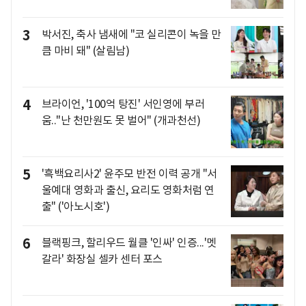
3
박서진, 축사 냄새에 "코 실리콘이 녹을 만
큼 마비 돼" (살림남)
4
브라이언, '100억 탕진' 서인영에 부러
움.."난 천만원도 못 벌어" (개과천선)
5
'흑백요리사2' 윤주모 반전 이력 공개 "서
울예대 영화과 출신, 요리도 영화처럼 연
출" ('아노시호')
6
블랙핑크, 할리우드 월클 '인싸' 인증...'멧
갈라' 화장실 셀카 센터 포스