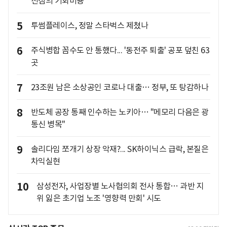
선점의 기회비용
5
투썸플레이스, 정말 스타벅스 제쳤나
6
주식병합 꼼수도 안 통했다... '동전주 퇴출' 공포 덮친 63
곳
7
23조원 남은 소상공인 코로나 대출… 정부, 또 탕감하나
8
반도체 공장 통째 인수하는 노키아… "메모리 다음은 광
통신 병목"
9
솔리다임 쪼개기 상장 악재?... SK하이닉스 급락, 본질은
차익실현
10
삼성전자, 사업장별 노사협의회 전사 통합… 과반 지
위 잃은 초기업 노조 '영향력 만회' 시도