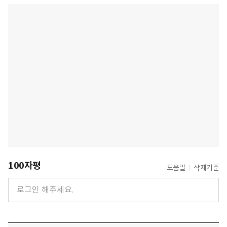
100자평
도움말
삭제기준