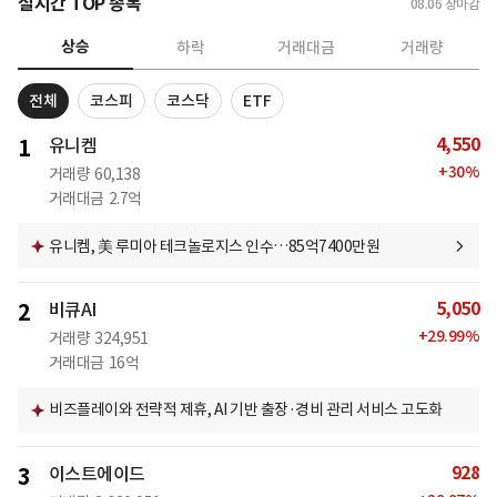
실시간 TOP 종목
08.06
장마감
상승
하락
거래대금
거래량
전체
코스피
코스닥
ETF
4,550
1
유니켐
+
30
%
거래량
60,138
거래대금
2.7억
유니켐, 美 루미아 테크놀로지스 인수…85억7400만원
5,050
2
비큐AI
+
29.99
%
거래량
324,951
거래대금
16억
비즈플레이와 전략적 제휴, AI 기반 출장·경비 관리 서비스 고도화
928
3
이스트에이드