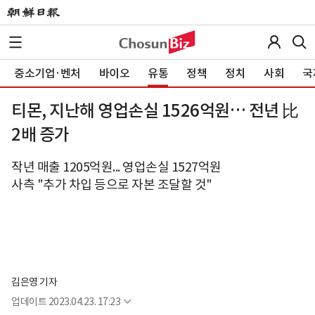
중소기업·벤처
바이오
유통
정책
정치
사회
국
티몬, 지난해 영업손실 1526억원… 전년 比
2배 증가
작년 매출 1205억원... 영업손실 1527억원
사측 "추가 차입 등으로 자본 조달할 것"
김은영 기자
업데이트
2023.04.23. 17:23