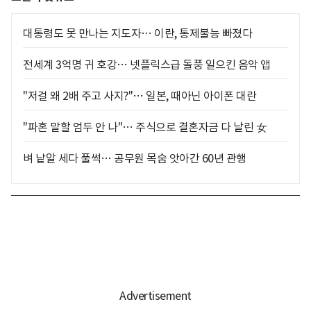
대통령도 못 만나는 지도자… 이란, 통제불능 빠졌다
전세계 3억명 귀 호강… 넷플릭스급 돌풍 일으킨 음악 앱
"저걸 왜 2배 주고 사지?"… 일본, 때아닌 아이폰 대란
"파혼 말할 엄두 안 나"… 주식으로 결혼자금 다 날린 女
벼 낱알 세다 풀썩… 공무원 목숨 앗아간 60년 관행