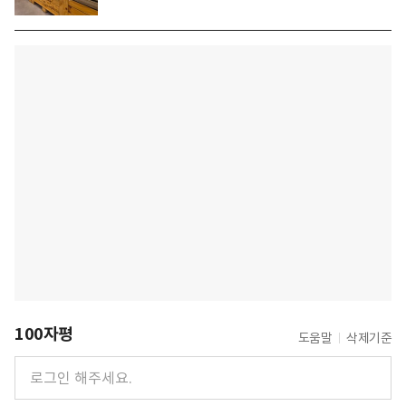
100자평
도움말
삭제기준