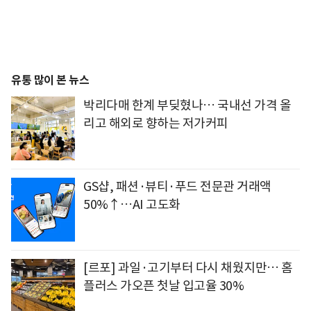
유통 많이 본 뉴스
박리다매 한계 부딪혔나… 국내선 가격 올
리고 해외로 향하는 저가커피
GS샵, 패션·뷰티·푸드 전문관 거래액
50%↑…AI 고도화
[르포] 과일·고기부터 다시 채웠지만… 홈
플러스 가오픈 첫날 입고율 30%