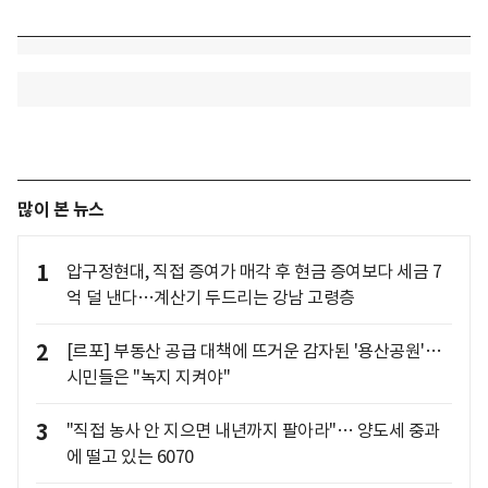
많이 본 뉴스
1
압구정현대, 직접 증여가 매각 후 현금 증여보다 세금 7
억 덜 낸다…계산기 두드리는 강남 고령층
2
[르포] 부동산 공급 대책에 뜨거운 감자된 '용산공원'…
시민들은 "녹지 지켜야"
3
"직접 농사 안 지으면 내년까지 팔아라"… 양도세 중과
에 떨고 있는 6070