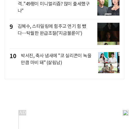
격.."49평이 미니멀리즘? 많이 출세했구
나"
9
김혜수, 스타일링에 힘주고 연기 힘 뺐
다…탁월한 완급조절('지금불륜이')
10
박서진, 축사 냄새에 "코 실리콘이 녹을
만큼 마비 돼" (살림남)