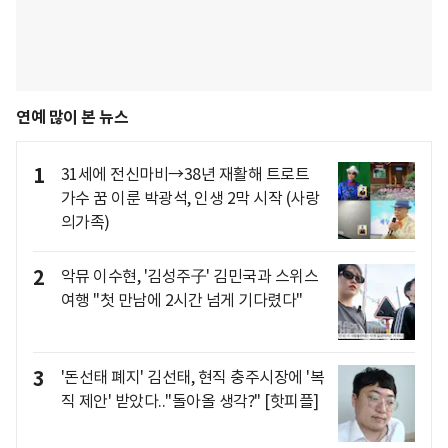
연예 많이 본 뉴스
1
31세에 전신마비→38년 재활해 트로트
가수 꿈 이룬 박광석, 인생 2막 시작 (사랑
의가족)
2
악뮤 이수현, '김성주子' 김민국과 스위스
여행 "첫 만남에 2시간 넘게 기다렸다"
3
'돈선태 폐지' 김선태, 현직 충주시장에 '복
직 제안' 받았다.."돌아올 생각?" [핫피플]