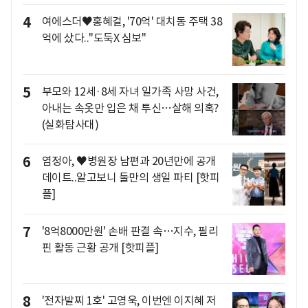
4
여에스더♥홍혜걸, '70억' 대치동 주택 38
억에 샀다.."도둑X 심보"
5
부모와 12세·8세 자녀 일가족 사망 사건,
아내는 속옷만 입은 채 투신…살해 의혹?
(실화탐사대)
6
염정아, ♥병원장 남편과 20년만에 공개
데이트..알고보니 둘만의 생일 파티 [핫피
플]
7
'8억8000만원' 손배 판결 속…지수, 필리
핀 활동 근황 공개 [핫피플]
8
'전자발찌 1호' 고영욱, 이번엔 이지혜 저