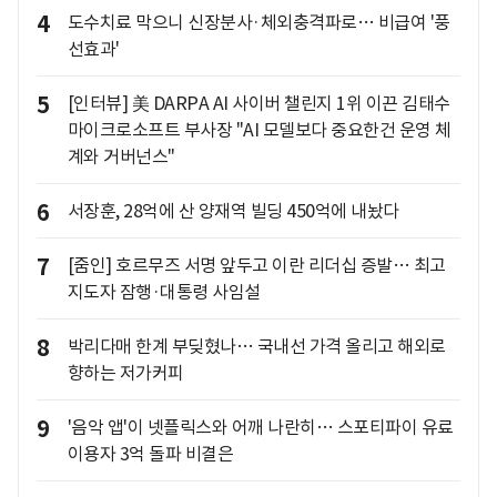
4
도수치료 막으니 신장분사·체외충격파로… 비급여 '풍
선효과'
5
[인터뷰] 美 DARPA AI 사이버 챌린지 1위 이끈 김태수
마이크로소프트 부사장 "AI 모델보다 중요한건 운영 체
계와 거버넌스"
6
서장훈, 28억에 산 양재역 빌딩 450억에 내놨다
7
[줌인] 호르무즈 서명 앞두고 이란 리더십 증발… 최고
지도자 잠행·대통령 사임설
8
박리다매 한계 부딪혔나… 국내선 가격 올리고 해외로
향하는 저가커피
9
'음악 앱'이 넷플릭스와 어깨 나란히… 스포티파이 유료
이용자 3억 돌파 비결은