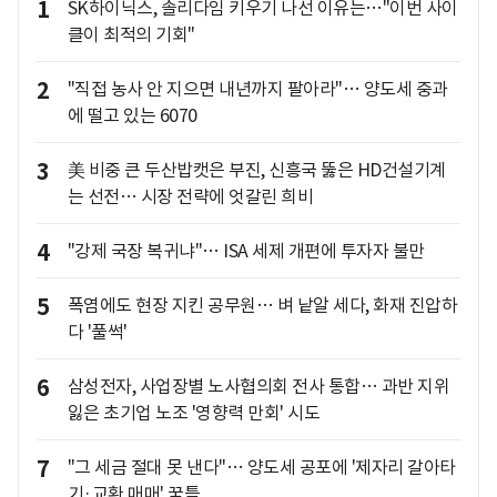
1
SK하이닉스, 솔리다임 키우기 나선 이유는…"이번 사이
클이 최적의 기회"
2
"직접 농사 안 지으면 내년까지 팔아라"… 양도세 중과
에 떨고 있는 6070
3
美 비중 큰 두산밥캣은 부진, 신흥국 뚫은 HD건설기계
는 선전… 시장 전략에 엇갈린 희비
4
"강제 국장 복귀냐"… ISA 세제 개편에 투자자 불만
5
폭염에도 현장 지킨 공무원… 벼 낱알 세다, 화재 진압하
다 '풀썩'
6
삼성전자, 사업장별 노사협의회 전사 통합… 과반 지위
잃은 초기업 노조 '영향력 만회' 시도
7
"그 세금 절대 못 낸다"… 양도세 공포에 '제자리 갈아타
기·교환 매매' 꿈틀