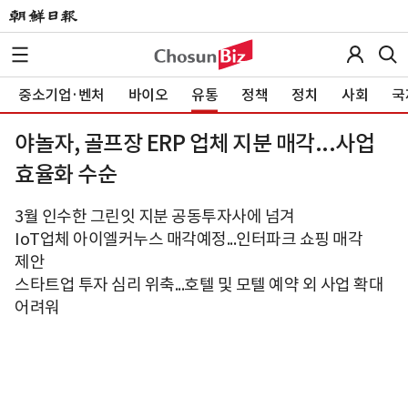
중소기업·벤처
바이오
유통
정책
정치
사회
국
야놀자, 골프장 ERP 업체 지분 매각...사업
효율화 수순
3월 인수한 그린잇 지분 공동투자사에 넘겨
IoT업체 아이엘커누스 매각예정...인터파크 쇼핑 매각
제안
스타트업 투자 심리 위축...호텔 및 모텔 예약 외 사업 확대
어려워