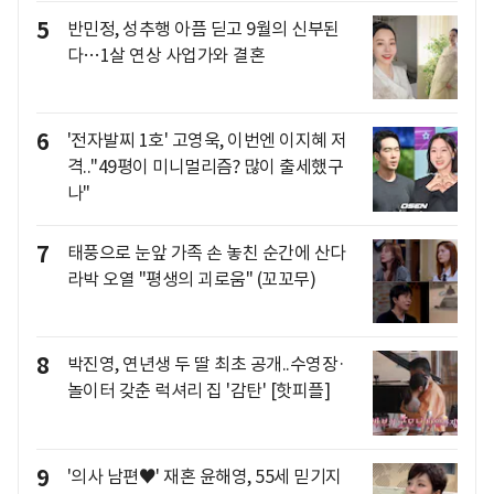
5
반민정, 성추행 아픔 딛고 9월의 신부된
다…1살 연상 사업가와 결혼
6
'전자발찌 1호' 고영욱, 이번엔 이지혜 저
격.."49평이 미니멀리즘? 많이 출세했구
나"
7
태풍으로 눈앞 가족 손 놓친 순간에 산다
라박 오열 "평생의 괴로움" (꼬꼬무)
8
박진영, 연년생 두 딸 최초 공개..수영장·
놀이터 갖춘 럭셔리 집 '감탄' [핫피플]
9
'의사 남편♥' 재혼 윤해영, 55세 믿기지