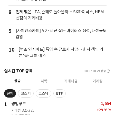
8
먼저 맺은 LTA, 손해로 돌아올까… SK하이닉스, HBM
선점의 기회비용
9
[사이언스카페] AI가 세균 잡는 바이러스 생성, 내성균도
감염
10
[법조 인사이드] 폭염 속 근로자 사망… 회사 책임 가
른 '물·그늘·휴식'
실시간 TOP 종목
08.07 10:29
장중
상승
하락
거래대금
거래량
전체
코스피
코스닥
ETF
1,554
1
윙입푸드
+
29.93
%
거래량
325,735