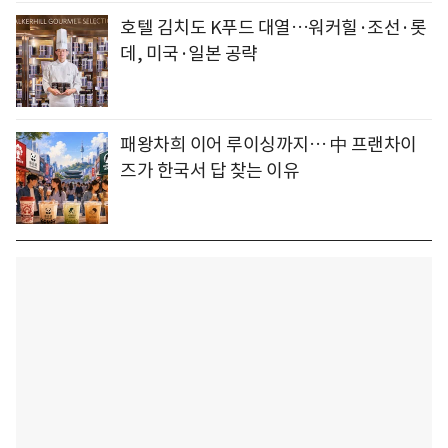
호텔 김치도 K푸드 대열…워커힐·조선·롯
데, 미국·일본 공략
패왕차희 이어 루이싱까지… 中 프랜차이
즈가 한국서 답 찾는 이유