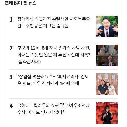
연예 많이 본 뉴스
1
장애학생 속옷까지 손빨래한 사회복무요
원…주인공은 개그맨 김규원
2
부모와 12세·8세 자녀 일가족 사망 사건,
아내는 속옷만 입은 채 투신…살해 의혹?
(실화탐사대)
3
"삼겹살 먹을래요?"…'흑백요리사' 김도
윤 셰프, 배우 김서연과 4년째 열애
4
금해나 "'킬러들의 쇼핑몰'로 여우조연상
수상, 아직도 믿기지 않아"