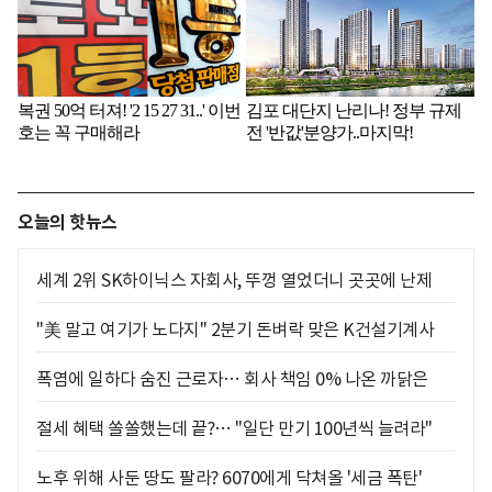
오늘의 핫뉴스
세계 2위 SK하이닉스 자회사, 뚜껑 열었더니 곳곳에 난제
"美 말고 여기가 노다지" 2분기 돈벼락 맞은 K건설기계사
폭염에 일하다 숨진 근로자… 회사 책임 0% 나온 까닭은
절세 혜택 쏠쏠했는데 끝?… "일단 만기 100년씩 늘려라"
노후 위해 사둔 땅도 팔라? 6070에게 닥쳐올 '세금 폭탄'