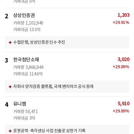
거래대금
5억
1,203
2
상상인증권
+
29.91
%
거래량
1,102,940
거래대금
13.3억
수협은행, 상상인증권 인수 추진
3,020
3
한국첨단소재
+
29.89
%
거래량
3,866,944
거래대금
114.6억
자회사 양자검증 플랫폼, 국제 벤치마크 공식 등재
5,910
4
유니켐
+
29.89
%
거래량
50,471
거래대금
3억
로봇공학·촉각센싱 사업 진출로 상한가 기록