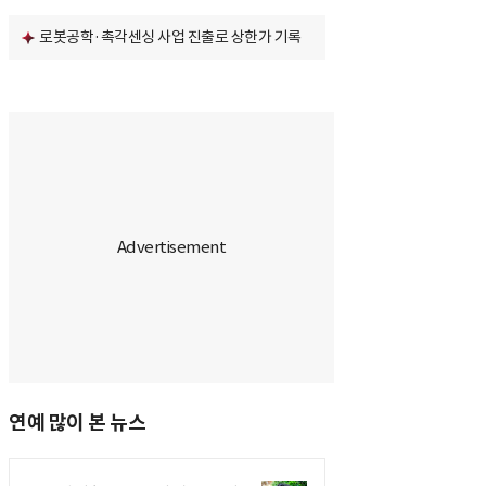
로봇공학·촉각센싱 사업 진출로 상한가 기록
연예 많이 본 뉴스