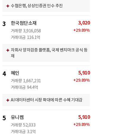
수협은행, 상상인증권 인수 추진
3,020
3
한국첨단소재
+
29.89
%
거래량
3,916,058
거래대금
116.1억
자회사 양자검증 플랫폼, 국제 벤치마크 공식 등
재
5,910
4
혜인
+
29.89
%
거래량
1,667,231
거래대금
94.4억
AI 데이터센터 시장 확대에 따른 수혜 기대감
5,910
5
유니켐
+
29.89
%
거래량
52,033
거래대금
3.1억