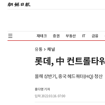
재테크
증권
부동산
IT
금융
유통
채널
롯데, 中 컨트롤타워
올해 상반기, 중국 헤드쿼터(HQ) 청산
홍다영 기자
입력
2022.03.16. 07:00