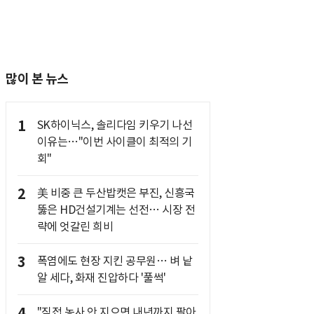
많이 본 뉴스
1
SK하이닉스, 솔리다임 키우기 나선
이유는…"이번 사이클이 최적의 기
회"
2
美 비중 큰 두산밥캣은 부진, 신흥국
뚫은 HD건설기계는 선전… 시장 전
략에 엇갈린 희비
3
폭염에도 현장 지킨 공무원… 벼 낱
알 세다, 화재 진압하다 '풀썩'
4
"직접 농사 안 지으면 내년까지 팔아