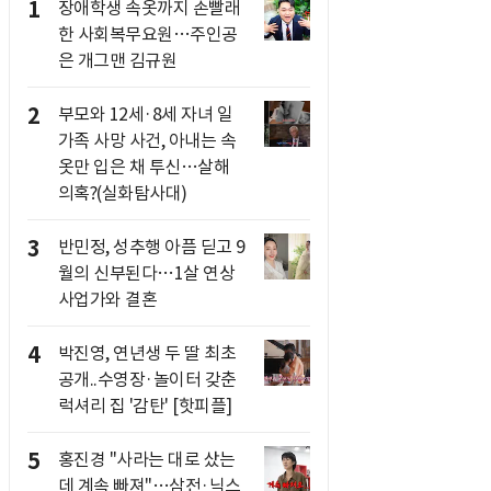
1
장애학생 속옷까지 손빨래
한 사회복무요원…주인공
은 개그맨 김규원
2
부모와 12세·8세 자녀 일
가족 사망 사건, 아내는 속
옷만 입은 채 투신…살해
의혹?(실화탐사대)
3
반민정, 성추행 아픔 딛고 9
월의 신부된다…1살 연상
사업가와 결혼
4
박진영, 연년생 두 딸 최초
공개..수영장·놀이터 갖춘
럭셔리 집 '감탄' [핫피플]
5
홍진경 "사라는 대로 샀는
데 계속 빠져"…삼전·닉스