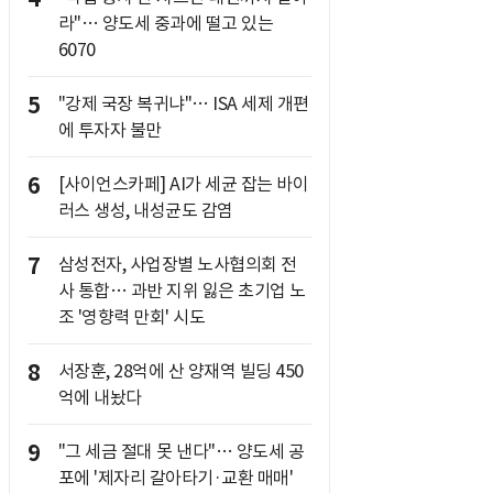
라"… 양도세 중과에 떨고 있는
6070
5
"강제 국장 복귀냐"… ISA 세제 개편
에 투자자 불만
6
[사이언스카페] AI가 세균 잡는 바이
러스 생성, 내성균도 감염
7
삼성전자, 사업장별 노사협의회 전
사 통합… 과반 지위 잃은 초기업 노
조 '영향력 만회' 시도
8
서장훈, 28억에 산 양재역 빌딩 450
억에 내놨다
9
"그 세금 절대 못 낸다"… 양도세 공
포에 '제자리 갈아타기·교환 매매'