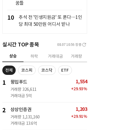
꿈틀
10
추석 전 '민생지원금' 또 푼다…1인
당 최대 50만원 어디서 받나
실시간 TOP 종목
08.07 10:56
장중
상승
하락
거래대금
거래량
전체
코스피
코스닥
ETF
1,554
1
윙입푸드
+
29.93
%
거래량
326,611
거래대금
5억
1,203
2
상상인증권
+
29.91
%
거래량
1,131,160
거래대금
13.6억