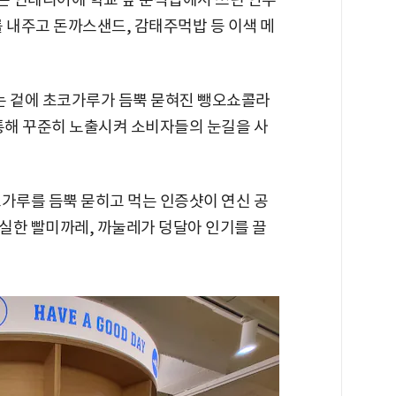
 내주고 돈까스샌드, 감태주먹밥 등 이색 메
 겉에 초코가루가 듬뿍 묻혀진 뺑오쇼콜라
 통해 꾸준히 노출시켜 소비자들의 눈길을 사
코가루를 듬뿍 묻히고 먹는 인증샷이 연신 공
실한 빨미까레, 까눌레가 덩달아 인기를 끌