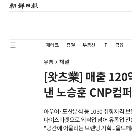
재테크
증권
부동산
IT
금융
유통
채널
[왓츠業] 매출 1
낸 노승훈 CNP컴
아우어·도산분식 등 1030 취향저격 
나이스마켓으로 외식업 넘어 유통업 전
"공간에 어울리는 브랜딩 기획...올드페