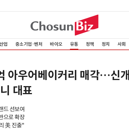
산업
중소기업·벤처
바이오
유통
정책
정치
사회
20억 아우어베이커리 매각…신
퍼니 대표
브랜드 선보여
반으로 확장
리 美 진출"