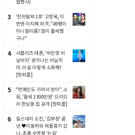
럽병사)
3
'전자발찌 1호' 고영욱, 이
번엔 이지혜 저격.."49평이
미니멀리즘? 많이 출세했
구나"
4
샤를리즈 테론, '박진영 비
닐바지' 생각나는 비닐치
마..이걸 이렇게 소화해?
[핫피플]
5
"연예인도 가려서 받아"..소
유, '월세 1300만원' 으리으
리 한남동 집 공개 [핫피플]
6
걸스데이 소진, '김부장' 끝
낸 ♥이동하와 여름휴가 갔
나..초록 수영복 '눈길'