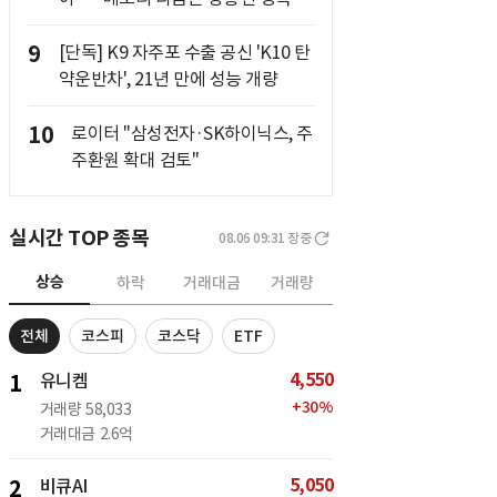
9
[단독] K9 자주포 수출 공신 'K10 탄
약운반차', 21년 만에 성능 개량
10
로이터 "삼성전자·SK하이닉스, 주
주환원 확대 검토"
실시간 TOP 종목
08.06 09:31
장중
상승
하락
거래대금
거래량
전체
코스피
코스닥
ETF
4,550
1
유니켐
+
30
%
거래량
58,033
거래대금
2.6억
5,050
2
비큐AI