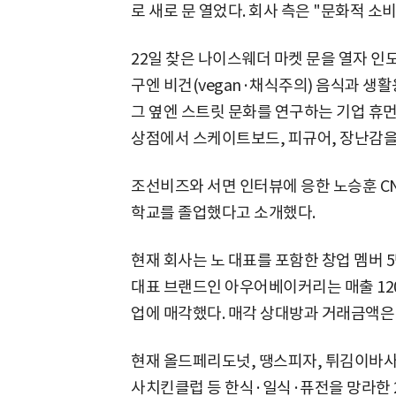
로 새로 문 열었다. 회사 측은 "문화적 
22일 찾은 나이스웨더 마켓 문을 열자 인
구엔 비건(vegan·채식주의) 음식과 생
그 옆엔 스트릿 문화를 연구하는 기업 휴먼트
상점에서 스케이트보드, 피규어, 장난감
조선비즈와 서면 인터뷰에 응한 노승훈 C
학교를 졸업했다고 소개했다.
현재 회사는 노 대표를 포함한 창업 멤버 
대표 브랜드인 아우어베이커리는 매출 120억
업에 매각했다. 매각 상대방과 거래금액은
현재 올드페리도넛, 땡스피자, 튀김이바사
사치킨클럽 등 한식·일식·퓨전을 망라한 