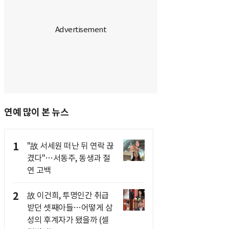
연예 많이 본 뉴스
1
"故 서세원 떠난 뒤 연락 끊
겼다"…서동주, 동생과 절
연 고백
2
故 이건희, 투명인간 취급
받던 셋째아들…어떻게 삼
성의 후계자가 됐을까 (셀