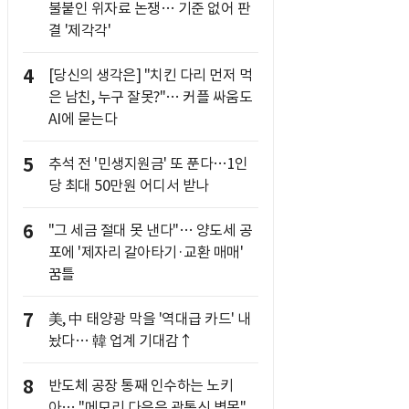
불붙인 위자료 논쟁… 기준 없어 판
결 '제각각'
4
[당신의 생각은] "치킨 다리 먼저 먹
은 남친, 누구 잘못?"… 커플 싸움도
AI에 묻는다
5
추석 전 '민생지원금' 또 푼다…1인
당 최대 50만원 어디서 받나
6
"그 세금 절대 못 낸다"… 양도세 공
포에 '제자리 갈아타기·교환 매매'
꿈틀
7
美, 中 태양광 막을 '역대급 카드' 내
놨다… 韓 업계 기대감↑
8
반도체 공장 통째 인수하는 노키
아… "메모리 다음은 광통신 병목"