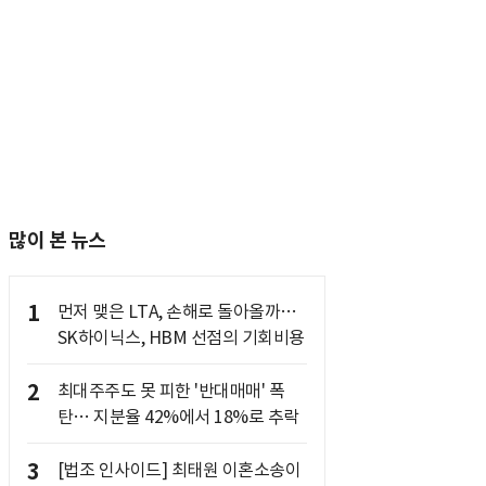
많이 본 뉴스
1
먼저 맺은 LTA, 손해로 돌아올까…
SK하이닉스, HBM 선점의 기회비용
2
최대주주도 못 피한 '반대매매' 폭
탄… 지분율 42%에서 18%로 추락
3
[법조 인사이드] 최태원 이혼소송이