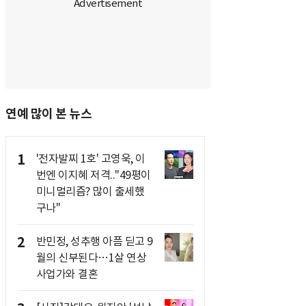
연예 많이 본 뉴스
1
'전자발찌 1호' 고영욱, 이
번엔 이지혜 저격.."49평이
미니멀리즘? 많이 출세했
구나"
2
반민정, 성추행 아픔 딛고 9
월의 신부된다…1살 연상
사업가와 결혼