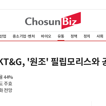
산업
중소기업·벤처
바이오
유통
정책
정치
사회
KT&G, '원조' 필립모리스와 
율 44%
도 주효
화 전망