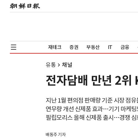
재테크
증권
부동산
IT
금융
유통
채널
전자담배 만년 2위 
지난 1월 편의점 판매량 기준 시장 점유
연무량 개선 신제품 효과…기기 마케팅
필립모리스 올해 신제품 출시…경쟁 심
배동주 기자