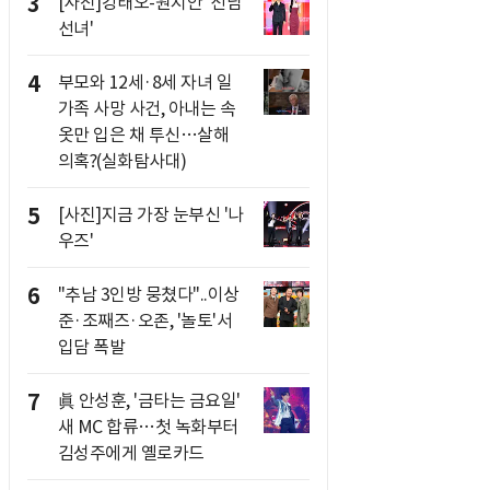
3
[사진]강태오-원지안 '선남
선녀'
4
부모와 12세·8세 자녀 일
가족 사망 사건, 아내는 속
옷만 입은 채 투신…살해
의혹?(실화탐사대)
5
[사진]지금 가장 눈부신 '나
우즈'
6
"추남 3인방 뭉쳤다"..이상
준·조째즈·오존, '놀토'서
입담 폭발
7
眞 안성훈, '금타는 금요일'
새 MC 합류…첫 녹화부터
김성주에게 옐로카드