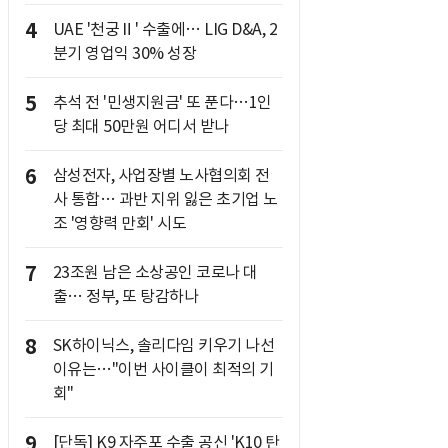
4
UAE '천궁Ⅱ' 수출에… LIG D&A, 2
분기 영업익 30% 성장
5
추석 전 '민생지원금' 또 푼다…1인
당 최대 50만원 어디서 받나
6
삼성전자, 사업장별 노사협의회 전
사 통합… 과반 지위 잃은 초기업 노
조 '영향력 만회' 시도
7
23조원 남은 소상공인 코로나 대
출… 정부, 또 탕감하나
8
SK하이닉스, 솔리다임 키우기 나선
이유는…"이번 사이클이 최적의 기
회"
9
[단독] K9 자주포 수출 공신 'K10 탄