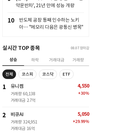
약운반차', 21년 만에 성능 개량
10
반도체 공장 통째 인수하는 노키
아… "메모리 다음은 광통신 병목"
실시간 TOP 종목
08.07
장마감
상승
하락
거래대금
거래량
전체
코스피
코스닥
ETF
4,550
1
유니켐
+
30
%
거래량
60,138
거래대금
2.7억
5,050
2
비큐AI
+
29.99
%
거래량
324,951
거래대금
16억