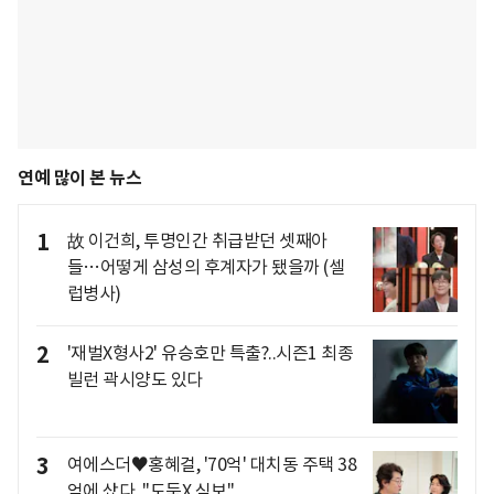
연예 많이 본 뉴스
1
故 이건희, 투명인간 취급받던 셋째아
들…어떻게 삼성의 후계자가 됐을까 (셀
럽병사)
2
'재벌X형사2' 유승호만 특출?..시즌1 최종
빌런 곽시양도 있다
3
여에스더♥홍혜걸, '70억' 대치동 주택 38
억에 샀다.."도둑X 심보"