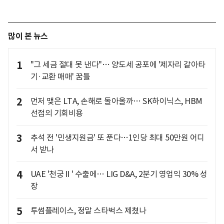
많이 본 뉴스
1
"그 세금 절대 못 낸다"… 양도세 공포에 '제자리 갈아타
기·교환 매매' 꿈틀
2
먼저 맺은 LTA, 손해로 돌아올까… SK하이닉스, HBM
선점의 기회비용
3
추석 전 '민생지원금' 또 푼다…1인당 최대 50만원 어디
서 받나
4
UAE '천궁Ⅱ' 수출에… LIG D&A, 2분기 영업익 30% 성
장
5
투썸플레이스, 정말 스타벅스 제쳤나