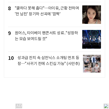
8
"쿨하다 못해 춥다"…아이유, 근황 전하며
'전 남친' 장기하 선곡에 '깜짝'
9
원어스, 타이베이 팬콘서트 성료.."성장하
는 모습 보여드릴 것"
10
성과급 잔치 속 삼전닉스 소개팅 연프 등
장…"사귀기 전에 스킨십 가능" (사만추)