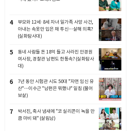
4
부모와 12세·8세 자녀 일가족 사망 사건,
아내는 속옷만 입은 채 투신…살해 의혹?
(실화탐사대)
5
동네 사람들 돈 18억 들고 사라진 안경원
여사장, 경찰관 남편도 한통속? (실화탐사
대)
6
7년 동안 시험관 시도 50대 "자연 임신 유
산"…이수근 "남편은 뭐했냐" 일침 (물어
보살)
7
박서진, 축사 냄새에 "코 실리콘이 녹을 만
큼 마비 돼" (살림남)