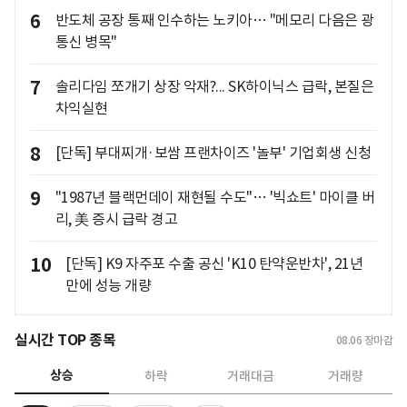
6
반도체 공장 통째 인수하는 노키아… "메모리 다음은 광
통신 병목"
7
솔리다임 쪼개기 상장 악재?... SK하이닉스 급락, 본질은
차익실현
8
[단독] 부대찌개·보쌈 프랜차이즈 '놀부' 기업회생 신청
9
"1987년 블랙먼데이 재현될 수도"… '빅쇼트' 마이클 버
리, 美 증시 급락 경고
10
[단독] K9 자주포 수출 공신 'K10 탄약운반차', 21년
만에 성능 개량
실시간 TOP 종목
08.06
장마감
상승
하락
거래대금
거래량