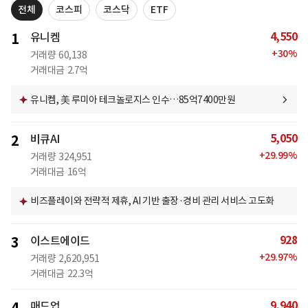
전체
코스피
코스닥
ETF
4,550
1
유니켐
+
30
%
거래량
60,138
거래대금
2.7억
유니켐, 美 루미아 테크놀로지스 인수…85억7400만원
5,050
2
비큐AI
+
29.99
%
거래량
324,951
거래대금
16억
비즈플레이와 전략적 제휴, AI 기반 출장·경비 관리 서비스 고도화
928
3
이스트에이드
+
29.97
%
거래량
2,620,951
거래대금
22.3억
9,940
매드업