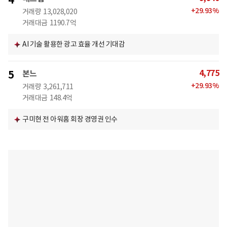
4
+
29.93
%
거래량
13,028,020
거래대금
1190.7억
AI 기술 활용한 광고 효율 개선 기대감
4,775
5
본느
+
29.93
%
거래량
3,261,711
거래대금
148.4억
구미현 전 아워홈 회장 경영권 인수