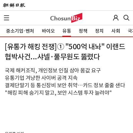
중소기업·벤처
바이오
유통
정책
정치
사회
국
[유통가 해킹 전쟁]① "500억 내놔" 이랜드
협박사건...샤넬·풀무원도 뚫렸다
국제 해커조직, 개인정보 인질 삼아 몸값 요구
유통기업 겨냥한 사이버 공격 지속
결제단말기 등 통신장비 보안 취약…카드 정보 줄줄 샌다
"해킹 피해 숨기지 말고, 보안 시스템 투자 늘려야"