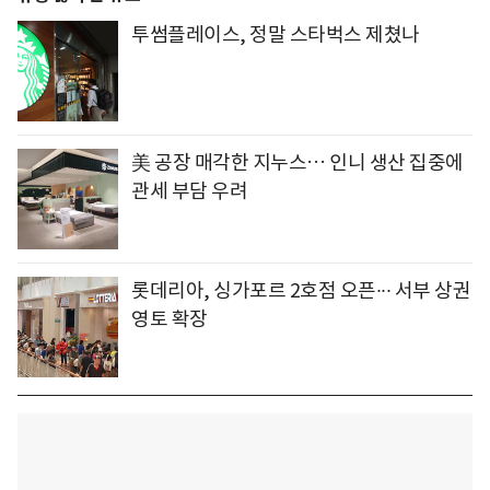
투썸플레이스, 정말 스타벅스 제쳤나
美 공장 매각한 지누스… 인니 생산 집중에
관세 부담 우려
롯데리아, 싱가포르 2호점 오픈∙∙∙ 서부 상권
영토 확장