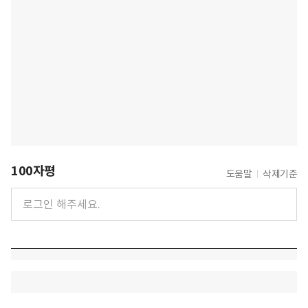
100자평
도움말
삭제기준