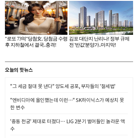
오늘의 핫뉴스
"그 세금 절대 못 낸다" 양도세 공포, 부자들의 '절세법'
"엔비디아에 올인했는데 이런…" SK하이닉스가 예상치 못
한 변수
'중동 천궁' 제대로 터졌다… LIG 2분기 벌어들인 놀라운 액
수