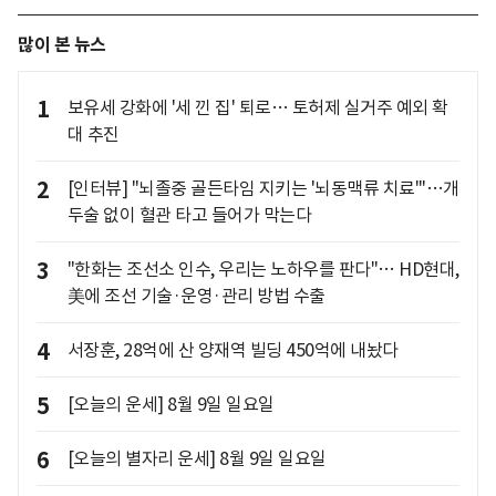
많이 본 뉴스
1
보유세 강화에 '세 낀 집' 퇴로… 토허제 실거주 예외 확
대 추진
2
[인터뷰] "뇌졸중 골든타임 지키는 '뇌동맥류 치료'"…개
두술 없이 혈관 타고 들어가 막는다
3
"한화는 조선소 인수, 우리는 노하우를 판다"… HD현대,
美에 조선 기술·운영·관리 방법 수출
4
서장훈, 28억에 산 양재역 빌딩 450억에 내놨다
5
[오늘의 운세] 8월 9일 일요일
6
[오늘의 별자리 운세] 8월 9일 일요일