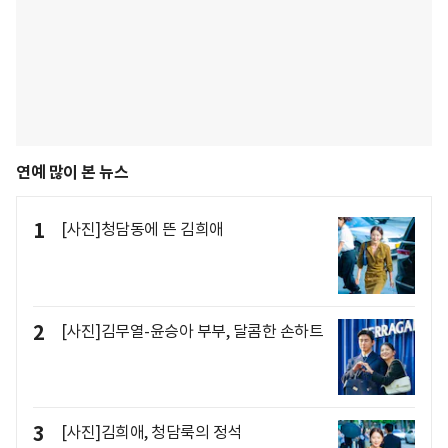
연예 많이 본 뉴스
1
[사진]청담동에 뜬 김희애
2
[사진]김무열-윤승아 부부, 달콤한 손하트
3
[사진]김희애, 청담룩의 정석