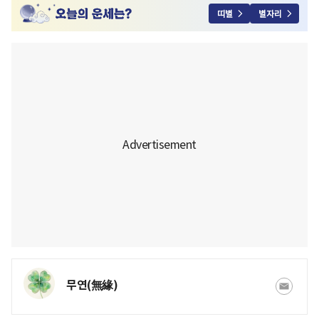
띠별
별자리
무연(無緣)