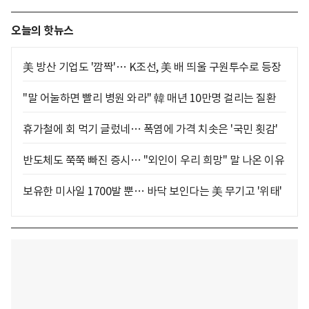
오늘의 핫뉴스
美 방산 기업도 '깜짝'… K조선, 美 배 띄울 구원투수로 등장
"말 어눌하면 빨리 병원 와라" 韓 매년 10만명 걸리는 질환
휴가철에 회 먹기 글렀네… 폭염에 가격 치솟은 '국민 횟감'
반도체도 쭉쭉 빠진 증시… "외인이 우리 희망" 말 나온 이유
보유한 미사일 1700발 뿐… 바닥 보인다는 美 무기고 '위태'