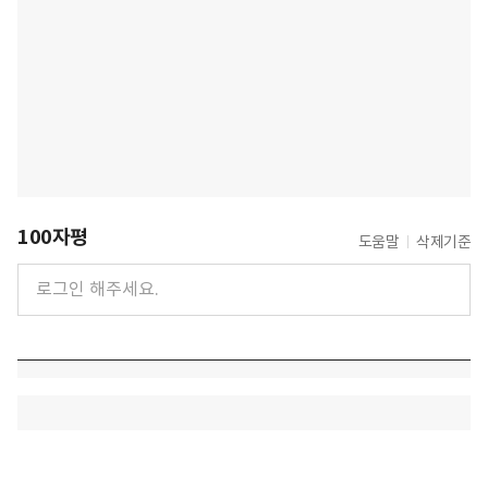
100자평
도움말
삭제기준