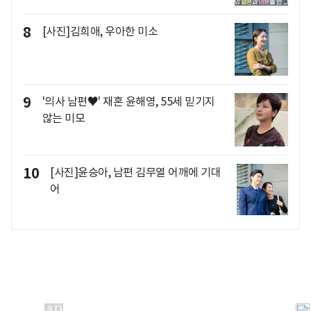
8
[사진]김희애, 우아한 미소
9
'의사 남편♥' 재혼 윤해영, 55세 믿기지
않는 미모
10
[사진]윤승아, 남편 김무열 어깨에 기대
어