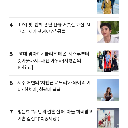
4
'17억 빚' 함께 견딘 친母 애틋한 효심..MC
그리 "제가 챙겨야죠" 뭉클
5
'50대 맞아?' 샤를리즈 테론, 시스루부터
컷아웃까지...패션 아우라[지형준의
Behind]
6
제주 해변의 '차범근 며느리'가 왜이리 예
뻐? 한채아, 청량미 뿜뿜
7
방은희 "두 번의 결혼 실패..아들 허락받고
이혼 결심" ('특종세상')