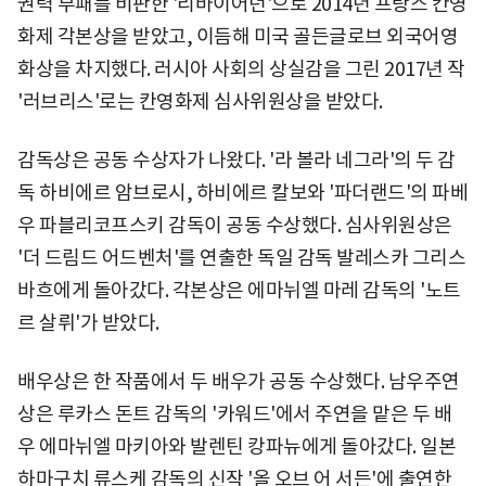
권력 부패를 비판한 '리바이어던'으로 2014년 프랑스 칸영
화제 각본상을 받았고, 이듬해 미국 골든글로브 외국어영
화상을 차지했다. 러시아 사회의 상실감을 그린 2017년 작
'러브리스'로는 칸영화제 심사위원상을 받았다.
감독상은 공동 수상자가 나왔다. '라 볼라 네그라'의 두 감
독 하비에르 암브로시, 하비에르 칼보와 '파더랜드'의 파베
우 파블리코프스키 감독이 공동 수상했다. 심사위원상은
'더 드림드 어드벤처'를 연출한 독일 감독 발레스카 그리스
바흐에게 돌아갔다. 각본상은 에마뉘엘 마레 감독의 '노트
르 살뤼'가 받았다.
배우상은 한 작품에서 두 배우가 공동 수상했다. 남우주연
상은 루카스 돈트 감독의 '카워드'에서 주연을 맡은 두 배
우 에마뉘엘 마키아와 발렌틴 캉파뉴에게 돌아갔다. 일본
하마구치 류스케 감독의 신작 '올 오브 어 서든'에 출연한