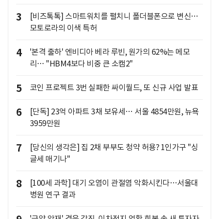
3
[비즈톡톡] 스마트워치를 펼치니 폴더블폰으로 변신…
모토로라의 이색 특허
4
'본격 출하' 엔비디아 베라 루빈, 원가의 62%는 메모
리… "HBM4보다 비중 큰 소캠2"
5
코인 프로젝트 3번 실패한 싸이월드, 또 신규 사업 발표
6
[단독] 23억 아파트 3채 보유세… 서울 4854만원, 뉴욕
3959만원
7
[당신의 생각은] 집 2채 부부도 청약 허용? 1인가구 "싱
글세 매기나"
8
[100세 과학] 대기 오염이 관절염 악화시킨다…서울대
병원 연구 결과
'금양 악재' 겪은 갑진, 이차전지 업황 회복 속 새 투자자