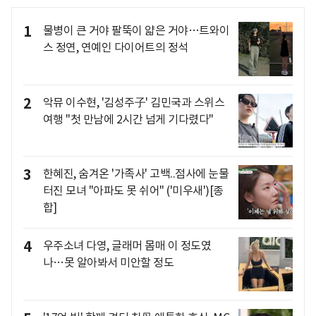
1
물병이 큰 거야 팔뚝이 얇은 거야…트와이
스 정연, 연예인 다이어트의 정석
2
악뮤 이수현, '김성주子' 김민국과 스위스
여행 "첫 만남에 2시간 넘게 기다렸다"
3
한혜진, 숨겨온 '가족사' 고백..점사에 눈물
터진 모녀 "아파도 못 쉬어" ('미우새')[종
합]
4
우주소녀 다영, 글래머 몸매 이 정도였
나…못 알아봐서 미안할 정도