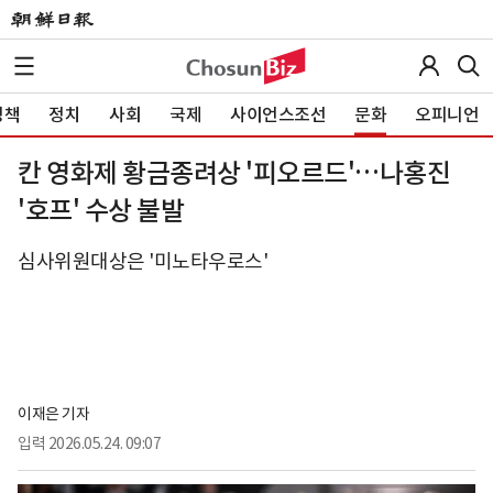
정책
정치
사회
국제
사이언스조선
문화
오피니언
칸 영화제 황금종려상 '피오르드'…나홍진
'호프' 수상 불발
심사위원대상은 '미노타우로스'
이재은 기자
입력
2026.05.24. 09:07