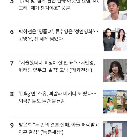
5
'17억 빚' 함께 견딘 친母 애틋한 효심..MC
그리 "제가 챙겨야죠" 뭉클
6
박하선은 '명품녀', 류수영은 '성인영화'…
고영욱, 선 세게 넘었다
7
"시술했더니 표정이 잘 안 돼"…서인영,
워터밤 앞두고 '솔직' 고백 ('개과천선')
8
'10kg 뺀' 소유, 뼈말라 비키니 또 떴다…
외국인들도 놀란 볼륨감
9
방은희 "두 번의 결혼 실패..아들 허락받고
이혼 결심" ('특종세상')