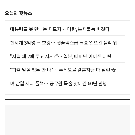
오늘의 핫뉴스
대통령도 못 만나는 지도자… 이란, 통제불능 빠졌다
전세계 3억명 귀 호강… 넷플릭스급 돌풍 일으킨 음악 앱
"저걸 왜 2배 주고 사지?"… 일본, 때아닌 아이폰 대란
"파혼 말할 엄두 안 나"… 주식으로 결혼자금 다 날린 女
벼 낱알 세다 풀썩… 공무원 목숨 앗아간 60년 관행