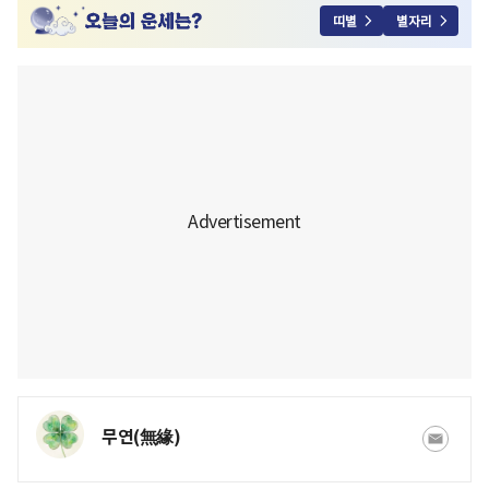
띠별
별자리
무연(無緣)