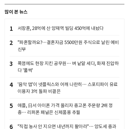
많이 본 뉴스
1
서장훈, 28억에 산 양재역 빌딩 450억에 내놨다
2
"파혼할까요?…결혼자금 5500만원 주식으로 날린 예비
신부
3
폭염에도 현장 지킨 공무원… 벼 낱알 세다, 화재 진압하
다 '풀썩'
4
'음악 앱'이 넷플릭스와 어깨 나란히… 스포티파이 유료
이용자 3억 돌파 비결은
5
애플, 日서 아이폰 가격 올리자 중고폰 주문량 2배 껑
충… 리퍼폰 패널은 신제품용 추월
6
"직접 농사 안 지으면 내년까지 팔아라"… 양도세 중과