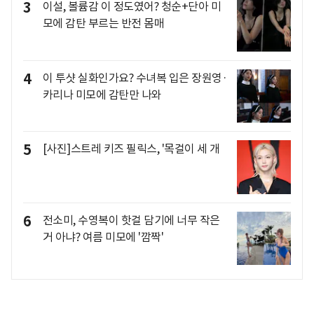
3
이설, 볼륨감 이 정도였어? 청순+단아 미
모에 감탄 부르는 반전 몸매
4
이 투샷 실화인가요? 수녀복 입은 장원영·
카리나 미모에 감탄만 나와
5
[사진]스트레 키즈 필릭스, '목걸이 세 개
6
전소미, 수영복이 핫걸 담기에 너무 작은
거 아냐? 여름 미모에 '깜짝'