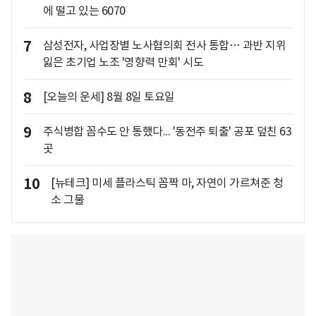
에 떨고 있는 6070
7
삼성전자, 사업장별 노사협의회 전사 통합… 과반 지위
잃은 초기업 노조 '영향력 만회' 시도
8
[오늘의 운세] 8월 8일 토요일
9
주식병합 꼼수도 안 통했다... '동전주 퇴출' 공포 덮친 63
곳
10
[뉴테크] 미세 플라스틱 꼼짝 마, 자연이 가르쳐준 청
소 그물