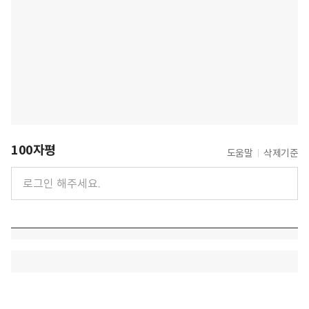
100자평
도움말
삭제기준