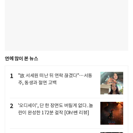
연예 많이 본 뉴스
1
"故 서세원 떠난 뒤 연락 끊겼다"…서동
주, 동생과 절연 고백
2
'오디세이', 단 한 장면도 버릴게 없다..놀
란이 완성한 172분 걸작 [Oh!쎈 리뷰]