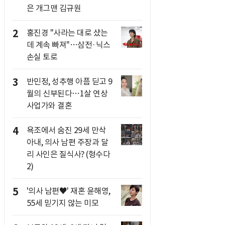
은 개그맨 김규원
2
홍진경 "사라는 대로 샀는
데 계속 빠져"…삼전·닉스
손실 토로
3
반민정, 성추행 아픔 딛고 9
월의 신부된다…1살 연상
사업가와 결혼
4
욕조에서 숨진 29세 만삭
아내, 의사 남편 주장과 달
리 사인은 질식사? (형수다
2)
5
'의사 남편♥' 재혼 윤해영,
55세 믿기지 않는 미모