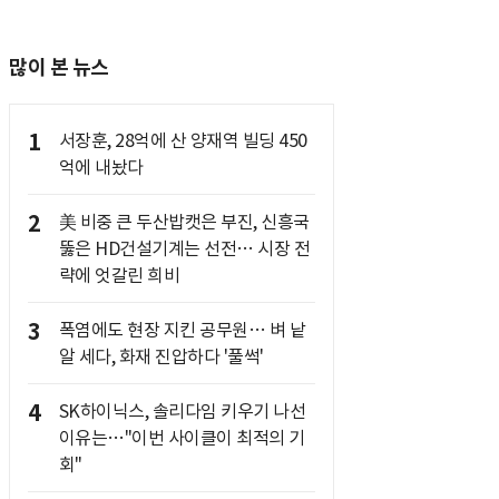
많이 본 뉴스
1
서장훈, 28억에 산 양재역 빌딩 450
억에 내놨다
2
美 비중 큰 두산밥캣은 부진, 신흥국
뚫은 HD건설기계는 선전… 시장 전
략에 엇갈린 희비
3
폭염에도 현장 지킨 공무원… 벼 낱
알 세다, 화재 진압하다 '풀썩'
4
SK하이닉스, 솔리다임 키우기 나선
이유는…"이번 사이클이 최적의 기
회"