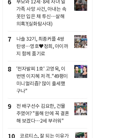
6
부모와 12세·8세 자녀 일
가족 사망 사건, 아내는 속
옷만 입은 채 투신…살해
의혹?(실화탐사대)
7
나솔 32기, 최종커플 4쌍
탄생…영호♥정희, 아이까
지 함께 품기로
8
'전자발찌 1호' 고영욱, 이
번엔 이지혜 저격.."49평이
미니멀리즘? 많이 출세했
구나"
9
전 배구선수 김요한, 건물
주였어? "올해 안에 꼭 결혼
해 보겠다…2세 부러워"
10
코르티스, 잘 되는 이유가