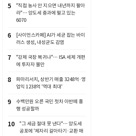
5
"직접 농사 안 지으면 내년까지 팔아
라"… 양도세 중과에 떨고 있는
6070
6
[사이언스카페] AI가 세균 잡는 바이
러스 생성, 내성균도 감염
7
"강제 국장 복귀냐"… ISA 세제 개편
에 투자자 불만
8
파마리서치, 상반기 매출 3248억·영
업익 1238억 '역대 최대'
9
수백만원 오른 국민 첫차 아반떼 흥
행 성공할까
10
"그 세금 절대 못 낸다"… 양도세
공포에 '제자리 갈아타기·교환 매