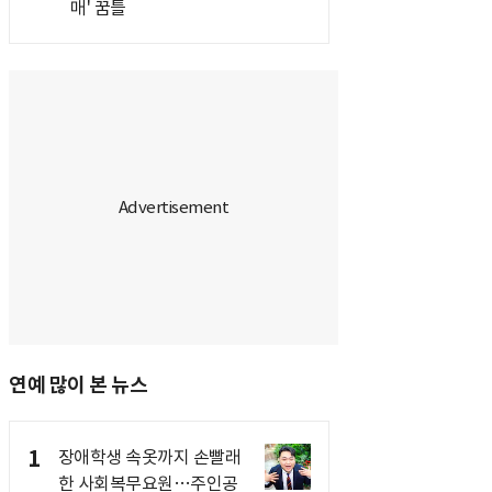
매' 꿈틀
연예 많이 본 뉴스
1
장애학생 속옷까지 손빨래
한 사회복무요원…주인공