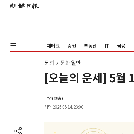
재테크
증권
부동산
IT
금융
문화
문화 일반
[오늘의 운세] 5월 
무연(無緣)
입력
2026.05.14. 23:00