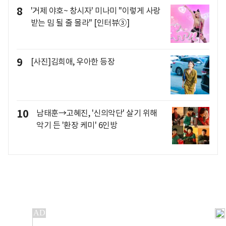
8
'거제 야호~ 창시자' 미나미 "이렇게 사랑
받는 밈 될 줄 몰라" [인터뷰③]
9
[사진]김희애, 우아한 등장
10
남태훈→고혜진, '신의악단' 살기 위해
악기 든 '환장 케미' 6인방