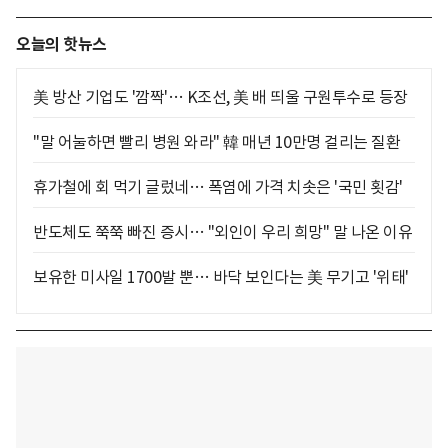
오늘의 핫뉴스
美 방산 기업도 '깜짝'… K조선, 美 배 띄울 구원투수로 등장
"말 어눌하면 빨리 병원 와라" 韓 매년 10만명 걸리는 질환
휴가철에 회 먹기 글렀네… 폭염에 가격 치솟은 '국민 횟감'
반도체도 쭉쭉 빠진 증시… "외인이 우리 희망" 말 나온 이유
보유한 미사일 1700발 뿐… 바닥 보인다는 美 무기고 '위태'