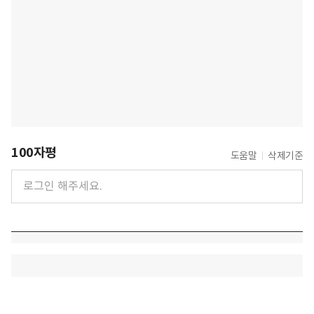
100자평
도움말
삭제기준