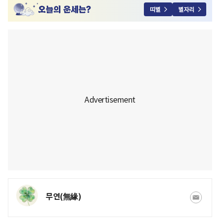
띠별
별자리
무연(無緣)