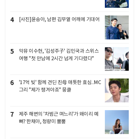
4
[사진]윤승아, 남편 김무열 어깨에 기대어
5
악뮤 이수현, '김성주子' 김민국과 스위스
여행 "첫 만남에 2시간 넘게 기다렸다"
6
'17억 빚' 함께 견딘 친母 애틋한 효심..MC
그리 "제가 챙겨야죠" 뭉클
7
제주 해변의 '차범근 며느리'가 왜이리 예
뻐? 한채아, 청량미 뿜뿜