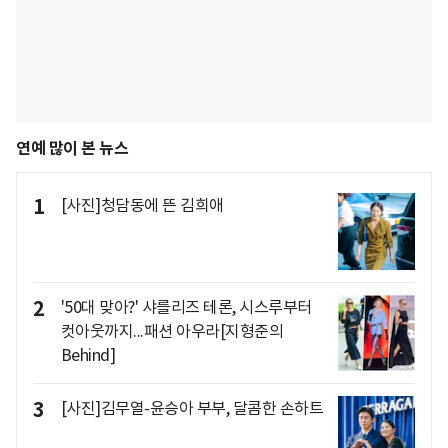
연예 많이 본 뉴스
1
[사진]청담동에 뜬 김희애
2
'50대 맞아?' 샤를리즈 테론, 시스루부터
컷아웃까지...패션 아우라[지형준의
Behind]
3
[사진]김무열-윤승아 부부, 달콤한 손하트