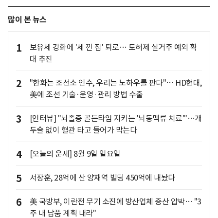
많이 본 뉴스
1
보유세 강화에 '세 낀 집' 퇴로… 토허제 실거주 예외 확
대 추진
2
"한화는 조선소 인수, 우리는 노하우를 판다"… HD현대,
美에 조선 기술·운영·관리 방법 수출
3
[인터뷰] "뇌졸중 골든타임 지키는 '뇌동맥류 치료'"…개
두술 없이 혈관 타고 들어가 막는다
4
[오늘의 운세] 8월 9일 일요일
5
서장훈, 28억에 산 양재역 빌딩 450억에 내놨다
6
美 국방부, 이란전 무기 소진에 방산업체 증산 압박… "3
주 내 납품 계획 내라"