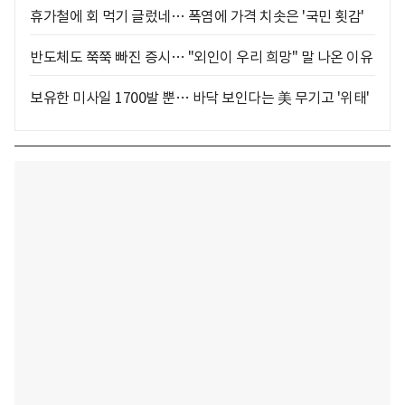
휴가철에 회 먹기 글렀네… 폭염에 가격 치솟은 '국민 횟감'
반도체도 쭉쭉 빠진 증시… "외인이 우리 희망" 말 나온 이유
보유한 미사일 1700발 뿐… 바닥 보인다는 美 무기고 '위태'