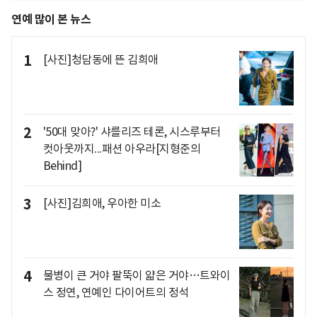
연예 많이 본 뉴스
1
[사진]청담동에 뜬 김희애
2
'50대 맞아?' 샤를리즈 테론, 시스루부터
컷아웃까지...패션 아우라[지형준의
Behind]
3
[사진]김희애, 우아한 미소
4
물병이 큰 거야 팔뚝이 얇은 거야…트와이
스 정연, 연예인 다이어트의 정석