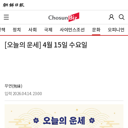
정책
정치
사회
국제
사이언스조선
문화
오피니언
[오늘의 운세] 4월 15일 수요일
무연(無緣)
입력
2026.04.14. 23:00