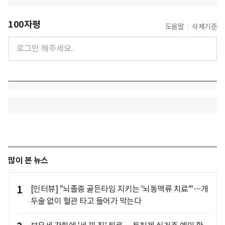
100자평
도움말
삭제기준
많이 본 뉴스
1
[인터뷰] "뇌졸중 골든타임 지키는 '뇌동맥류 치료'"…개
두술 없이 혈관 타고 들어가 막는다