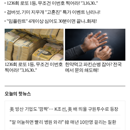
오늘의 핫뉴스
美 방산 기업도 '깜짝'… K조선, 美 배 띄울 구원투수로 등장
"말 어눌하면 빨리 병원 와라" 韓 매년 10만명 걸리는 질환