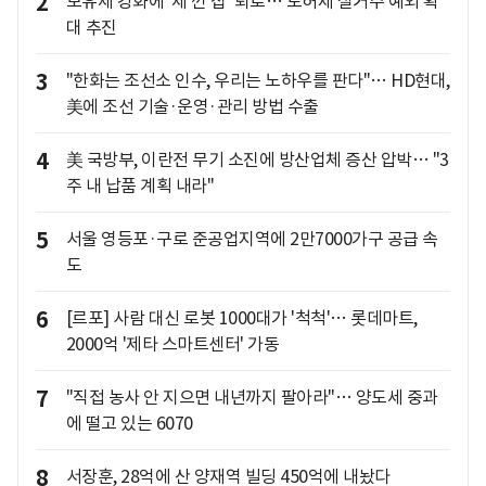
2
보유세 강화에 '세 낀 집' 퇴로… 토허제 실거주 예외 확
대 추진
3
"한화는 조선소 인수, 우리는 노하우를 판다"… HD현대,
美에 조선 기술·운영·관리 방법 수출
4
美 국방부, 이란전 무기 소진에 방산업체 증산 압박… "3
주 내 납품 계획 내라"
5
서울 영등포·구로 준공업지역에 2만7000가구 공급 속
도
6
[르포] 사람 대신 로봇 1000대가 '척척'… 롯데마트,
2000억 '제타 스마트센터' 가동
7
"직접 농사 안 지으면 내년까지 팔아라"… 양도세 중과
에 떨고 있는 6070
8
서장훈, 28억에 산 양재역 빌딩 450억에 내놨다