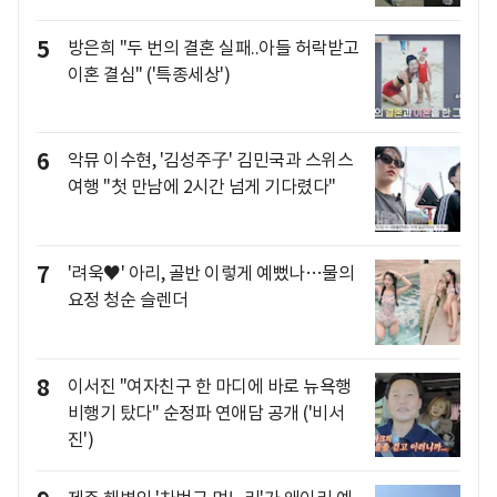
5
방은희 "두 번의 결혼 실패..아들 허락받고
이혼 결심" ('특종세상')
6
악뮤 이수현, '김성주子' 김민국과 스위스
여행 "첫 만남에 2시간 넘게 기다렸다"
7
'려욱♥' 아리, 골반 이렇게 예뻤나…물의
요정 청순 슬렌더
8
이서진 "여자친구 한 마디에 바로 뉴욕행
비행기 탔다" 순정파 연애담 공개 ('비서
진')