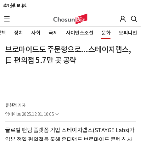
정책
정치
사회
국제
사이언스조선
문화
오피니언
브로마이드도 주문형으로...스테이지랩스,
日 편의점 5.7만 곳 공략
류현정 기자
업데이트
2025.12.31. 10:05
글로벌 팬덤 플랫폼 기업 스테이지랩스(STAYGE Labs)가
일본 전역 편의점을 통해 온디맨드 브로마이드 콘텐츠 사