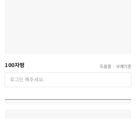
100자평
도움말
삭제기준