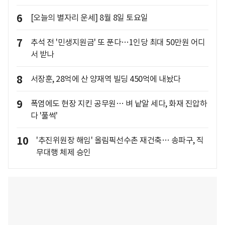
6
[오늘의 별자리 운세] 8월 8일 토요일
7
추석 전 '민생지원금' 또 푼다…1인당 최대 50만원 어디
서 받나
8
서장훈, 28억에 산 양재역 빌딩 450억에 내놨다
9
폭염에도 현장 지킨 공무원… 벼 낱알 세다, 화재 진압하
다 '풀썩'
10
'추진위원장 해임' 올림픽선수촌 재건축… 송파구, 직
무대행 체제 승인