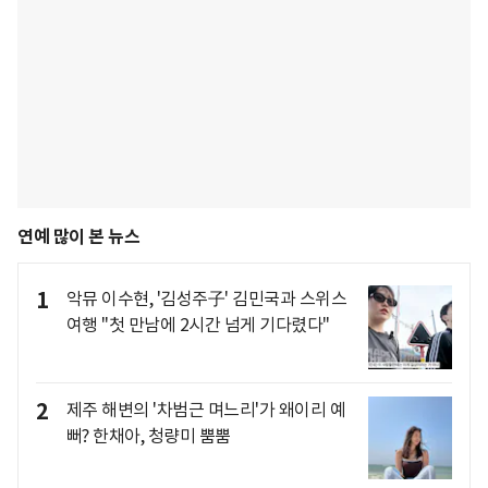
연예 많이 본 뉴스
1
악뮤 이수현, '김성주子' 김민국과 스위스
여행 "첫 만남에 2시간 넘게 기다렸다"
2
제주 해변의 '차범근 며느리'가 왜이리 예
뻐? 한채아, 청량미 뿜뿜