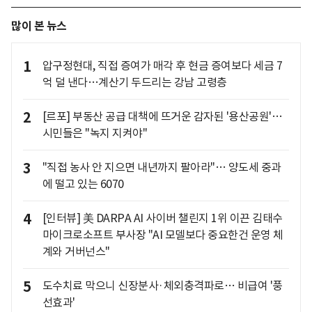
많이 본 뉴스
1
압구정현대, 직접 증여가 매각 후 현금 증여보다 세금 7
억 덜 낸다…계산기 두드리는 강남 고령층
2
[르포] 부동산 공급 대책에 뜨거운 감자된 '용산공원'…
시민들은 "녹지 지켜야"
3
"직접 농사 안 지으면 내년까지 팔아라"… 양도세 중과
에 떨고 있는 6070
4
[인터뷰] 美 DARPA AI 사이버 챌린지 1위 이끈 김태수
마이크로소프트 부사장 "AI 모델보다 중요한건 운영 체
계와 거버넌스"
5
도수치료 막으니 신장분사·체외충격파로… 비급여 '풍
선효과'