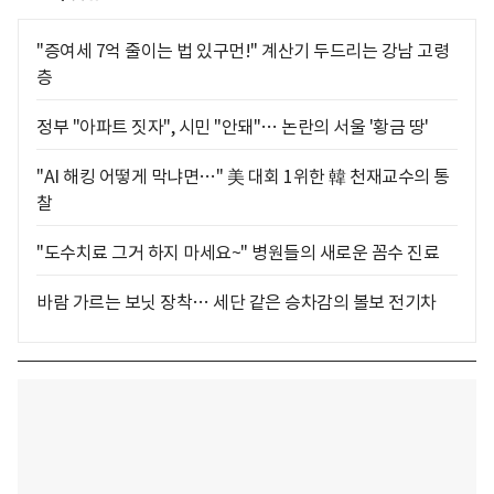
"증여세 7억 줄이는 법 있구먼!" 계산기 두드리는 강남 고령
층
정부 "아파트 짓자", 시민 "안돼"… 논란의 서울 '황금 땅'
"AI 해킹 어떻게 막냐면…" 美 대회 1위한 韓 천재교수의 통
찰
"도수치료 그거 하지 마세요~" 병원들의 새로운 꼼수 진료
바람 가르는 보닛 장착… 세단 같은 승차감의 볼보 전기차