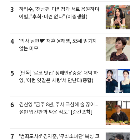
3
하리수, '전남편' 미키정과 서로 응원하며
이별.."후회·미련 없다" (이중생활)
4
'의사 남편♥' 재혼 윤해영, 55세 믿기지
않는 미모
5
[단독] '로코 맛집' 정해인x'중증' 대박 하
영, '이런 엿같은 사랑'서 만난다(종합)
6
김신영 "금주 8년, 주사 극심해 술 끊어...
설현 입간판과 싸운 적도" [순간포착]
7
'범죄도시4' 김지훈, '무쇠소녀단' 복싱 코