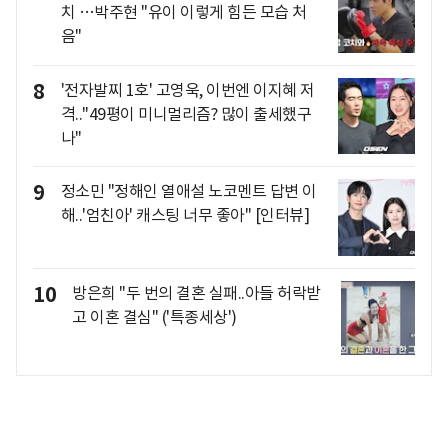
치 …박주현 "유이 이렇게 힘든 모습 처
음"
8
'전자발찌 1호' 고영욱, 이번엔 이지혜 저
격.."49평이 미니멀리즘? 많이 출세했구
나"
9
정소민 "정해인 열애설 노코멘트 답변 이
해..'엄친아' 캐스팅 너무 좋아" [인터뷰]
10
방은희 "두 번의 결혼 실패..아들 허락받
고 이혼 결심" ('특종세상')