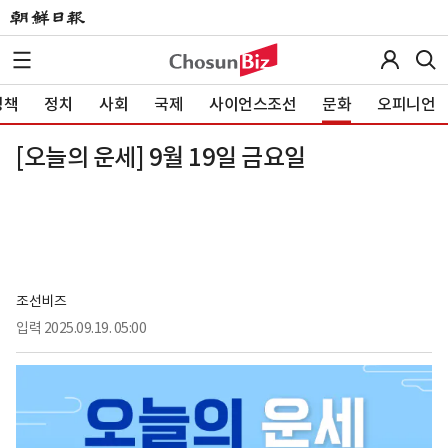
정책
정치
사회
국제
사이언스조선
문화
오피니언
[오늘의 운세] 9월 19일 금요일
조선비즈
입력
2025.09.19. 05:00