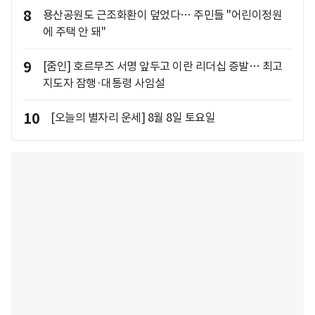
8
용산공원도 근조화환이 덮었다… 주민들 "어린이정원
에 주택 안 돼"
9
[줌인] 호르무즈 서명 앞두고 이란 리더십 증발… 최고
지도자 잠행·대통령 사임설
10
[오늘의 별자리 운세] 8월 8일 토요일