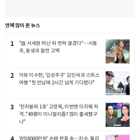
연예 많이 본 뉴스
1
"故 서세원 떠난 뒤 연락 끊겼다"…서동
주, 동생과 절연 고백
2
악뮤 이수현, '김성주子' 김민국과 스위스
여행 "첫 만남에 2시간 넘게 기다렸다"
3
'전자발찌 1호' 고영욱, 이번엔 이지혜 저
격.."49평이 미니멀리즘? 많이 출세했구
나"
4
'8억8000만원' 손배 판결 속…지수, 필리