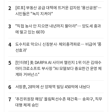
2
[르포] 부동산 공급 대책에 뜨거운 감자된 '용산공원'…
시민들은 "녹지 지켜야"
3
"직접 농사 안 지으면 내년까지 팔아라"… 양도세 중과
에 떨고 있는 6070
4
도수치료 막으니 신장분사·체외충격파로… 비급여 '풍
선효과'
5
[인터뷰] 美 DARPA AI 사이버 챌린지 1위 이끈 김태수
마이크로소프트 부사장 "AI 모델보다 중요한건 운영 체
계와 거버넌스"
6
서장훈, 28억에 산 양재역 빌딩 450억에 내놨다
7
'추진위원장 해임' 올림픽선수촌 재건축… 송파구, 직무
대행 체제 승인