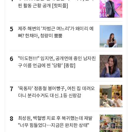
핀 활동 근황 공개 [핫피플]
5
제주 해변의 '차범근 며느리'가 왜이리 예
뻐? 한채아, 청량미 뿜뿜
6
"이도현!!!" 임지연, 공개연애 중인 남자친
구 이름 언급에 찐 '당황' [종합]
7
'옥동자' 정종철 붕어빵子, 여친 집 데려오
더니 분리수거도 대신..1등 신랑감
8
최성원, 백혈병 치료 후 복귀했는데 재발
"너무 힘들었다…지금은 완치한 상태"