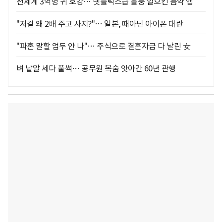
전세계 3억명 귀 호강… 넷플릭스급 돌풍 일으킨 음악 앱
"저걸 왜 2배 주고 사지?"… 일본, 때아닌 아이폰 대란
"파혼 말할 엄두 안 나"… 주식으로 결혼자금 다 날린 女
벼 낱알 세다 풀썩… 공무원 목숨 앗아간 60년 관행