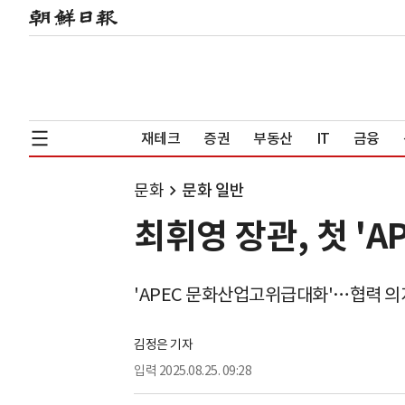
재테크
증권
부동산
IT
금융
문화
문화 일반
최휘영 장관, 첫 '
'APEC 문화산업고위급대화'…협력 의
김정은 기자
입력
2025.08.25. 09:28