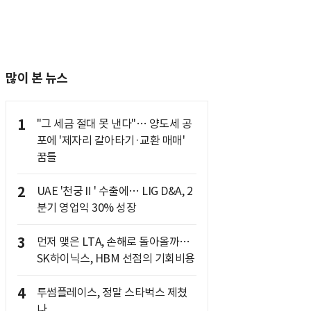
많이 본 뉴스
1
"그 세금 절대 못 낸다"… 양도세 공
포에 '제자리 갈아타기·교환 매매'
꿈틀
2
UAE '천궁Ⅱ' 수출에… LIG D&A, 2
분기 영업익 30% 성장
3
먼저 맺은 LTA, 손해로 돌아올까…
SK하이닉스, HBM 선점의 기회비용
4
투썸플레이스, 정말 스타벅스 제쳤
나