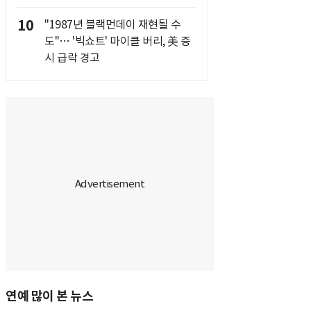
10
"1987년 블랙먼데이 재현될 수
도"… '빅쇼트' 마이클 버리, 美 증
시 급락 경고
연예 많이 본 뉴스