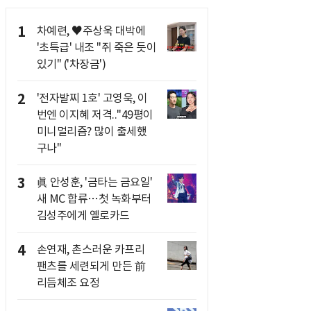
1
차예련, ♥주상욱 대박에
'초특급' 내조 "쥐 죽은 듯이
있기" ('차장금')
2
'전자발찌 1호' 고영욱, 이
번엔 이지혜 저격.."49평이
미니멀리즘? 많이 출세했
구나"
3
眞 안성훈, '금타는 금요일'
새 MC 합류…첫 녹화부터
김성주에게 옐로카드
4
손연재, 촌스러운 카프리
팬츠를 세련되게 만든 前
리듬체조 요정