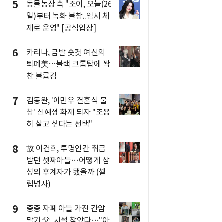
5
동물농장 측 "조이, 오늘(26
일)부터 녹화 불참..임시 체
제로 운영" [공식입장]
6
카리나, 금발 숏컷 여신의
퇴폐美…블랙 크롭탑에 꽉
찬 볼륨감
7
김동완, '이민우 결혼식 불
참' 신혜성 화제 되자 "조용
히 살고 싶다는 선택"
8
故 이건희, 투명인간 취급
받던 셋째아들…어떻게 삼
성의 후계자가 됐을까 (셀
럽병사)
9
중증 자폐 아들 가진 간암
말기 父, 시설 찾았다…"아