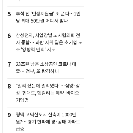
5
추석 전 '민생지원금' 또 푼다…1인
당 최대 50만원 어디서 받나
6
삼성전자, 사업장별 노사협의회 전
사 통합… 과반 지위 잃은 초기업 노
조 '영향력 만회' 시도
7
23조원 남은 소상공인 코로나 대
출… 정부, 또 탕감하나
8
"일리 샀는데 릴리였다"…삼양·삼
성·현대도, 헷갈리는 제약·바이오
기업명
9
평택 고덕신도시 신축이 1000만
원?… 경기 한파에 경·공매 아파트
급증