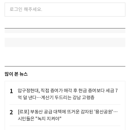
많이 본 뉴스
1
압구정현대, 직접 증여가 매각 후 현금 증여보다 세금 7
억 덜 낸다…계산기 두드리는 강남 고령층
2
[르포] 부동산 공급 대책에 뜨거운 감자된 '용산공원'…
시민들은 "녹지 지켜야"