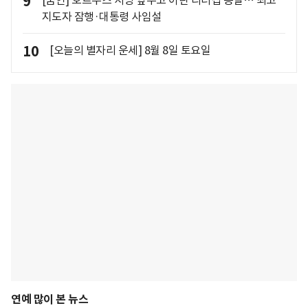
9
[줌인] 호르무즈 서명 앞두고 이란 리더십 증발… 최고
지도자 잠행·대통령 사임설
10
[오늘의 별자리 운세] 8월 8일 토요일
연예 많이 본 뉴스