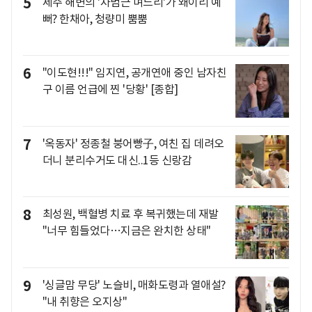
5
제주 해변의 '차범근 며느리'가 왜이리 예
뻐? 한채아, 청량미 뿜뿜
6
"이도현!!!" 임지연, 공개연애 중인 남자친
구 이름 언급에 찐 '당황' [종합]
7
'옥동자' 정종철 붕어빵子, 여친 집 데려오
더니 분리수거도 대신..1등 신랑감
8
최성원, 백혈병 치료 후 복귀했는데 재발
"너무 힘들었다…지금은 완치한 상태"
9
'싱글맘 무당' 노슬비, 매화도령과 열애설?
"내 취향은 오지상"