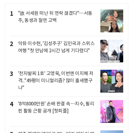
1
"故 서세원 떠난 뒤 연락 끊겼다"…서동
주, 동생과 절연 고백
2
악뮤 이수현, '김성주子' 김민국과 스위스
여행 "첫 만남에 2시간 넘게 기다렸다"
3
'전자발찌 1호' 고영욱, 이번엔 이지혜 저
격.."49평이 미니멀리즘? 많이 출세했구
나"
4
'8억8000만원' 손배 판결 속…지수, 필리
핀 활동 근황 공개 [핫피플]