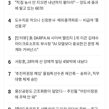
3
"직접 농사 안 지으면 내년까지 팔아라"… 양도세 중과
에 떨고 있는 6070
4
도수치료 막으니 신장분사·체외충격파로… 비급여 '풍
선효과'
5
[인터뷰] 美 DARPA AI 사이버 챌린지 1위 이끈 김태수
마이크로소프트 부사장 "AI 모델보다 중요한건 운영 체
계와 거버넌스"
6
서장훈, 28억에 산 양재역 빌딩 450억에 내놨다
7
'추진위원장 해임' 올림픽선수촌 재건축… 송파구, 직무
대행 체제 승인
8
용산공원도 근조화환이 덮었다… 주민들 "어린이정원
에 주택 안 돼"