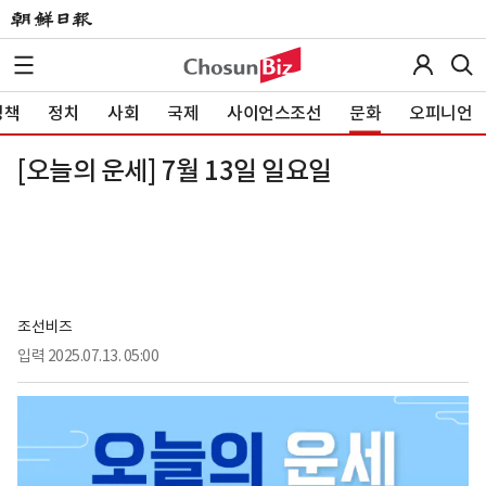
정책
정치
사회
국제
사이언스조선
문화
오피니언
[오늘의 운세] 7월 13일 일요일
조선비즈
입력
2025.07.13. 05:00