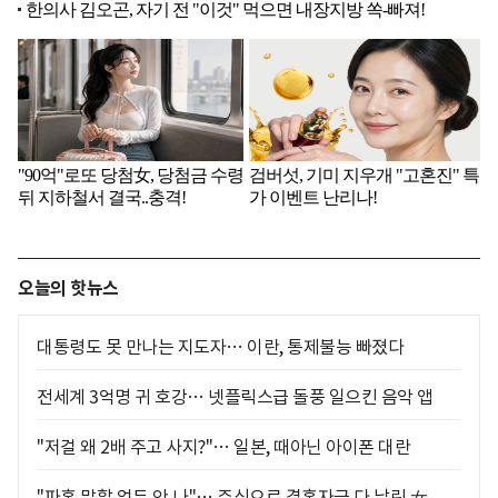
오늘의 핫뉴스
대통령도 못 만나는 지도자… 이란, 통제불능 빠졌다
전세계 3억명 귀 호강… 넷플릭스급 돌풍 일으킨 음악 앱
"저걸 왜 2배 주고 사지?"… 일본, 때아닌 아이폰 대란
"파혼 말할 엄두 안 나"… 주식으로 결혼자금 다 날린 女