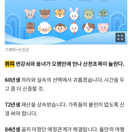
그래픽=손민균
쥐띠
변강쇠와 옹녀가 오랜만에 만나 산천초목이 놀란다.
60년생
의리와 실속의 선택에서 괴롭겠습니다. 시간을 두
고 좀 더 신중할 것.
72년생
재산을 상속받습니다. 가족들의 불만이 없도록 신
경 써야 합니다.
84년생
골치 아팠던 애정관계가 해결됩니다. 둘만의 여행