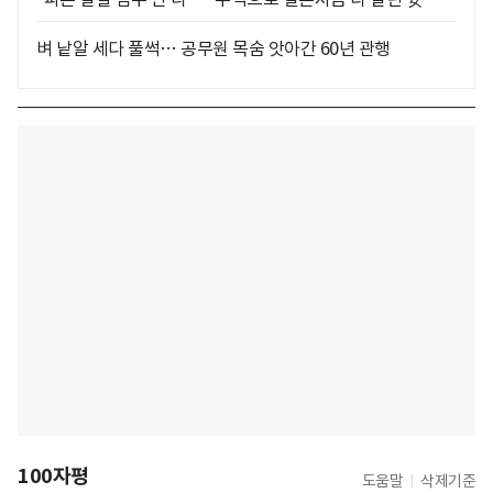
벼 낱알 세다 풀썩… 공무원 목숨 앗아간 60년 관행
100자평
도움말
삭제기준