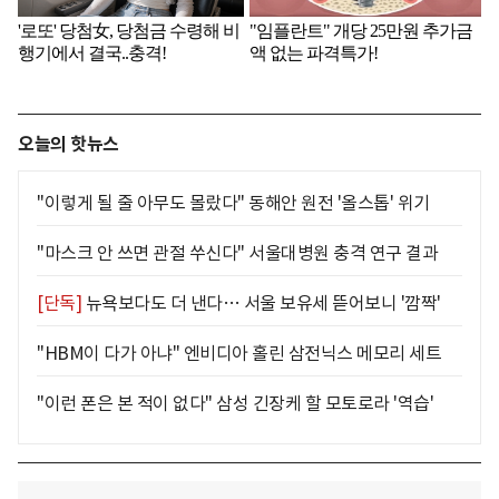
오늘의 핫뉴스
"이렇게 될 줄 아무도 몰랐다" 동해안 원전 '올스톱' 위기
"마스크 안 쓰면 관절 쑤신다" 서울대병원 충격 연구 결과
[단독]
뉴욕보다도 더 낸다… 서울 보유세 뜯어보니 '깜짝'
"HBM이 다가 아냐" 엔비디아 홀린 삼전닉스 메모리 세트
"이런 폰은 본 적이 없다" 삼성 긴장케 할 모토로라 '역습'