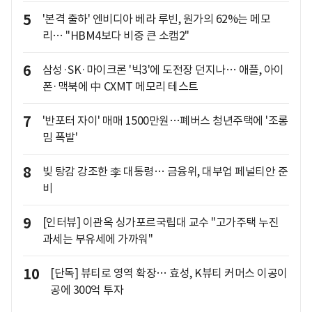
5
'본격 출하' 엔비디아 베라 루빈, 원가의 62%는 메모
리… "HBM4보다 비중 큰 소캠2"
6
삼성·SK·마이크론 '빅3'에 도전장 던지나… 애플, 아이
폰·맥북에 中 CXMT 메모리 테스트
7
'반포터 자이' 매매 1500만원…폐버스 청년주택에 '조롱
밈 폭발'
8
빚 탕감 강조한 李 대통령… 금융위, 대부업 페널티안 준
비
9
[인터뷰] 이관옥 싱가포르국립대 교수 "고가주택 누진
과세는 부유세에 가까워"
10
[단독] 뷰티로 영역 확장… 효성, K뷰티 커머스 이공이
공에 300억 투자