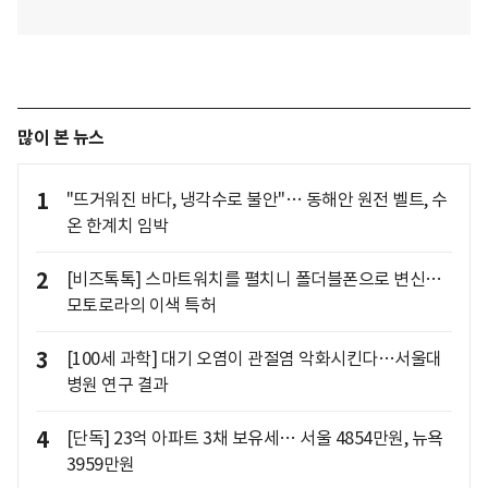
많이 본 뉴스
1
"뜨거워진 바다, 냉각수로 불안"… 동해안 원전 벨트, 수
온 한계치 임박
2
[비즈톡톡] 스마트워치를 펼치니 폴더블폰으로 변신…
모토로라의 이색 특허
3
[100세 과학] 대기 오염이 관절염 악화시킨다…서울대
병원 연구 결과
4
[단독] 23억 아파트 3채 보유세… 서울 4854만원, 뉴욕
3959만원