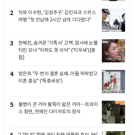
2
악뮤 이수현, '김성주子' 김민국과 스위스
여행 "첫 만남에 2시간 넘게 기다렸다"
3
한혜진, 숨겨온 '가족사' 고백..점사에 눈물
터진 모녀 "아파도 못 쉬어" ('미우새')[종
합]
4
방은희 "두 번의 결혼 실패..아들 허락받고
이혼 결심" ('특종세상')
5
물병이 큰 거야 팔뚝이 얇은 거야…트와이
스 정연, 연예인 다이어트의 정석
'17억 빚' 함께 견딘 친母 애틋한 효심..MC