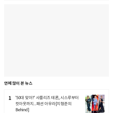
연예 많이 본 뉴스
1
'50대 맞아?' 샤를리즈 테론, 시스루부터
컷아웃까지...패션 아우라[지형준의
Behind]