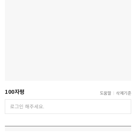
100자평
도움말
삭제기준