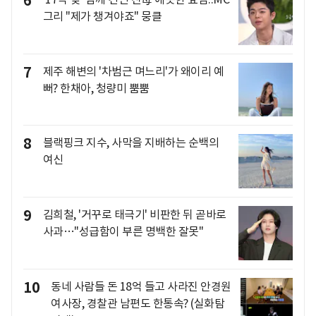
6
그리 "제가 챙겨야죠" 뭉클
7
제주 해변의 '차범근 며느리'가 왜이리 예
뻐? 한채아, 청량미 뿜뿜
8
블랙핑크 지수, 사막을 지배하는 순백의
여신
9
김희철, '거꾸로 태극기' 비판한 뒤 곧바로
사과…"성급함이 부른 명백한 잘못"
10
동네 사람들 돈 18억 들고 사라진 안경원
여사장, 경찰관 남편도 한통속? (실화탐