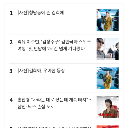
1
[사진]청담동에 뜬 김희애
2
악뮤 이수현, '김성주子' 김민국과 스위스
여행 "첫 만남에 2시간 넘게 기다렸다"
3
[사진]김희애, 우아한 등장
4
홍진경 "사라는 대로 샀는데 계속 빠져"…
삼전·닉스 손실 토로