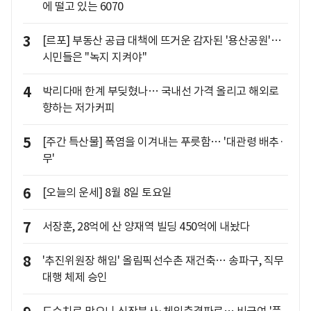
에 떨고 있는 6070
3
[르포] 부동산 공급 대책에 뜨거운 감자된 '용산공원'…
시민들은 "녹지 지켜야"
4
박리다매 한계 부딪혔나… 국내선 가격 올리고 해외로
향하는 저가커피
5
[주간 특산물] 폭염을 이겨내는 푸릇함… '대관령 배추·
무'
6
[오늘의 운세] 8월 8일 토요일
7
서장훈, 28억에 산 양재역 빌딩 450억에 내놨다
8
'추진위원장 해임' 올림픽선수촌 재건축… 송파구, 직무
대행 체제 승인