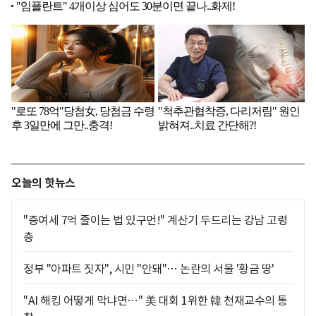
오늘의 핫뉴스
"증여세 7억 줄이는 법 있구먼!" 계산기 두드리는 강남 고령
층
정부 "아파트 짓자", 시민 "안돼"… 논란의 서울 '황금 땅'
"AI 해킹 어떻게 막냐면…" 美 대회 1위한 韓 천재교수의 통