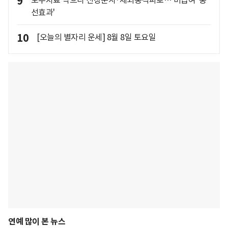
9
도수치료 막으니 신장분사·체외충격파로… 비급여 '풍
선효과'
10
[오늘의 별자리 운세] 8월 8일 토요일
연예 많이 본 뉴스