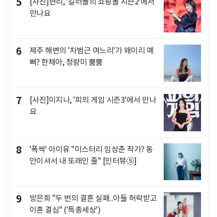
5
[사진]현리, '킬러들의 쇼핑몰 시즌2'에서
만나요
6
제주 해변의 '차범근 며느리'가 왜이리 예
뻐? 한채아, 청량미 뿜뿜
7
[사진]이지나, '피의 게임 시즌3'에서 만나
요
8
'폭싹' 아이유 "미스터리 임상춘 작가? 동
안이셔서 내 또래인 줄" [인터뷰⑤]
9
방은희 "두 번의 결혼 실패..아들 허락받고
이혼 결심" ('특종세상')