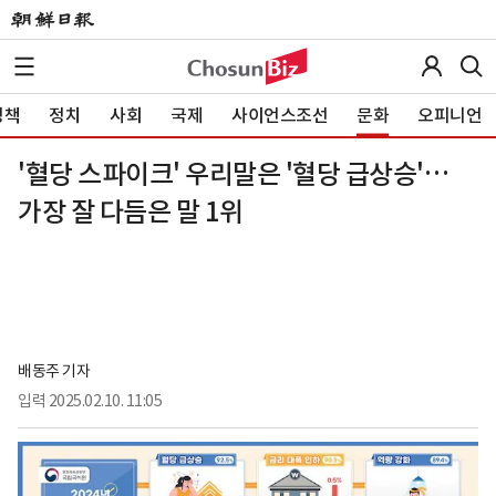
정책
정치
사회
국제
사이언스조선
문화
오피니언
'혈당 스파이크' 우리말은 '혈당 급상승'…
가장 잘 다듬은 말 1위
배동주 기자
입력
2025.02.10. 11:05