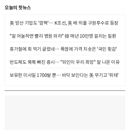
오늘의 핫뉴스
美 방산 기업도 '깜짝'… K조선, 美 배 띄울 구원투수로 등장
"말 어눌하면 빨리 병원 와라" 韓 매년 10만명 걸리는 질환
휴가철에 회 먹기 글렀네… 폭염에 가격 치솟은 '국민 횟감'
반도체도 쭉쭉 빠진 증시… "외인이 우리 희망" 말 나온 이유
보유한 미사일 1700발 뿐… 바닥 보인다는 美 무기고 '위태'