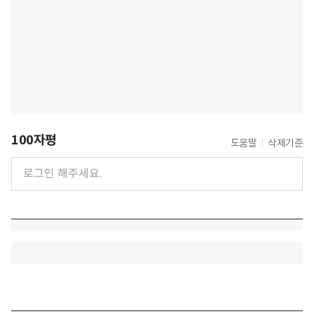
100자평
도움말
삭제기준