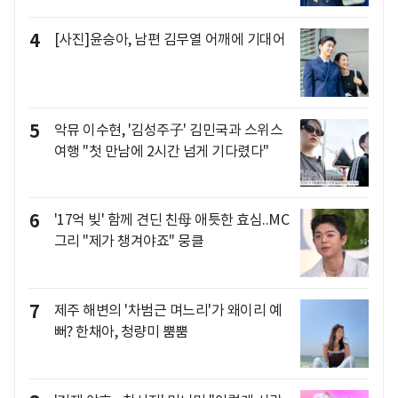
4
[사진]윤승아, 남편 김무열 어깨에 기대어
5
악뮤 이수현, '김성주子' 김민국과 스위스
여행 "첫 만남에 2시간 넘게 기다렸다"
6
'17억 빚' 함께 견딘 친母 애틋한 효심..MC
그리 "제가 챙겨야죠" 뭉클
7
제주 해변의 '차범근 며느리'가 왜이리 예
뻐? 한채아, 청량미 뿜뿜