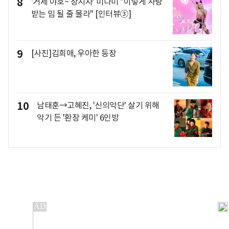
8
'거제 야호~ 창시자' 미나미 "이렇게 사랑
받는 밈 될 줄 몰라" [인터뷰③]
9
[사진]김희애, 우아한 등장
10
남태훈→고혜진, '신의악단' 살기 위해
악기 든 '환장 케미' 6인방