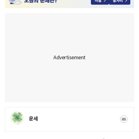
띠별
별자리
운세