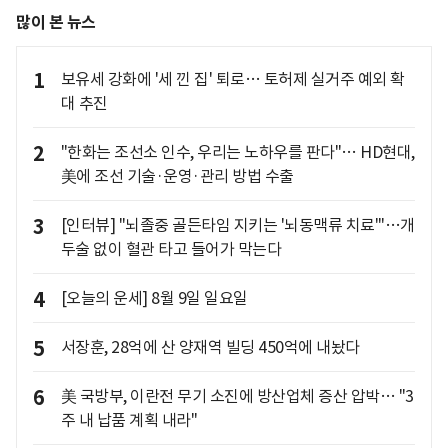
많이 본 뉴스
1
보유세 강화에 '세 낀 집' 퇴로… 토허제 실거주 예외 확
대 추진
2
"한화는 조선소 인수, 우리는 노하우를 판다"… HD현대,
美에 조선 기술·운영·관리 방법 수출
3
[인터뷰] "뇌졸중 골든타임 지키는 '뇌동맥류 치료'"…개
두술 없이 혈관 타고 들어가 막는다
4
[오늘의 운세] 8월 9일 일요일
5
서장훈, 28억에 산 양재역 빌딩 450억에 내놨다
6
美 국방부, 이란전 무기 소진에 방산업체 증산 압박… "3
주 내 납품 계획 내라"