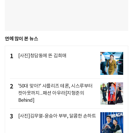
연예 많이 본 뉴스
1
[사진]청담동에 뜬 김희애
2
'50대 맞아?' 샤를리즈 테론, 시스루부터
컷아웃까지...패션 아우라[지형준의
Behind]
3
[사진]김무열-윤승아 부부, 달콤한 손하트