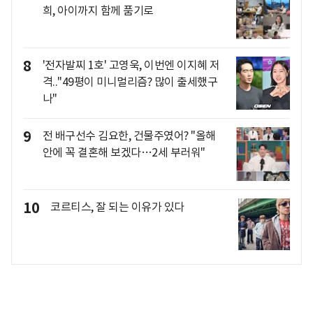
희, 아이까지 함께 품기로
8
'전자발찌 1호' 고영욱, 이번엔 이지혜 저
격.."49평이 미니멀리즘? 많이 출세했구
나"
9
전 배구선수 김요한, 건물주였어? "올해
안에 꼭 결혼해 보겠다…2세 부러워"
10
코르티스, 잘 되는 이유가 있다