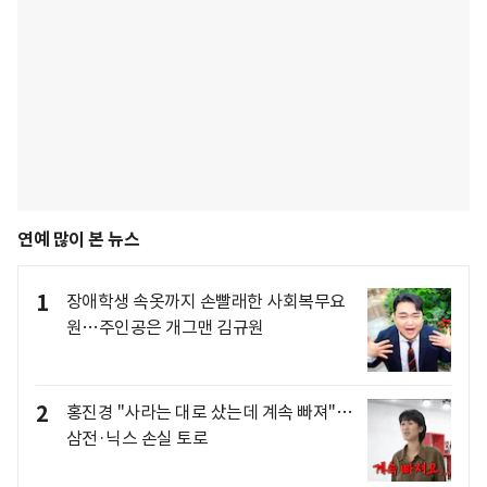
연예 많이 본 뉴스
1
장애학생 속옷까지 손빨래한 사회복무요
원…주인공은 개그맨 김규원
2
홍진경 "사라는 대로 샀는데 계속 빠져"…
삼전·닉스 손실 토로