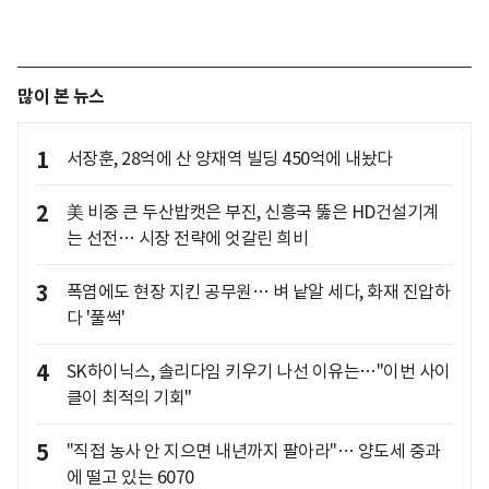
많이 본 뉴스
1
서장훈, 28억에 산 양재역 빌딩 450억에 내놨다
2
美 비중 큰 두산밥캣은 부진, 신흥국 뚫은 HD건설기계
는 선전… 시장 전략에 엇갈린 희비
3
폭염에도 현장 지킨 공무원… 벼 낱알 세다, 화재 진압하
다 '풀썩'
4
SK하이닉스, 솔리다임 키우기 나선 이유는…"이번 사이
클이 최적의 기회"
5
"직접 농사 안 지으면 내년까지 팔아라"… 양도세 중과
에 떨고 있는 6070