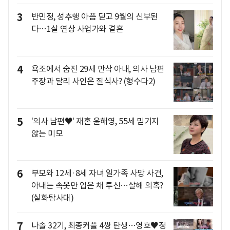
3
반민정, 성추행 아픔 딛고 9월의 신부된
다…1살 연상 사업가와 결혼
4
욕조에서 숨진 29세 만삭 아내, 의사 남편
주장과 달리 사인은 질식사? (형수다2)
5
'의사 남편♥' 재혼 윤해영, 55세 믿기지
않는 미모
6
부모와 12세·8세 자녀 일가족 사망 사건,
아내는 속옷만 입은 채 투신…살해 의혹?
(실화탐사대)
7
나솔 32기, 최종커플 4쌍 탄생…영호♥정