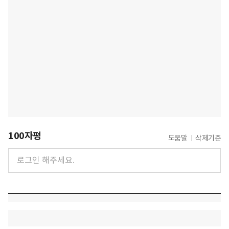
100자평
도움말
삭제기준