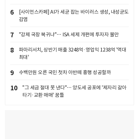
6
[사이언스카페] AI가 세균 잡는 바이러스 생성, 내성균도
감염
7
"강제 국장 복귀냐"… ISA 세제 개편에 투자자 불만
8
파마리서치, 상반기 매출 3248억·영업익 1238억 '역대
최대'
9
수백만원 오른 국민 첫차 아반떼 흥행 성공할까
10
"그 세금 절대 못 낸다"… 양도세 공포에 '제자리 갈아
타기·교환 매매' 꿈틀