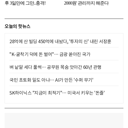
오늘의 핫뉴스
28억에 산 빌딩 450억에 내놨다, '투자의 신' 내린 서장훈
"K-굴착기 덕에 돈 벌어"… 금광 쏟아진 국가
벼 낱알 세다 풀썩… 공무원 목숨 앗아간 60년 관행
국민 초토화 일도 아냐… AI가 만든 '수퍼 무기'
SK하이닉스 "지금이 최적기"… 미국서 키우는 '돈줄'