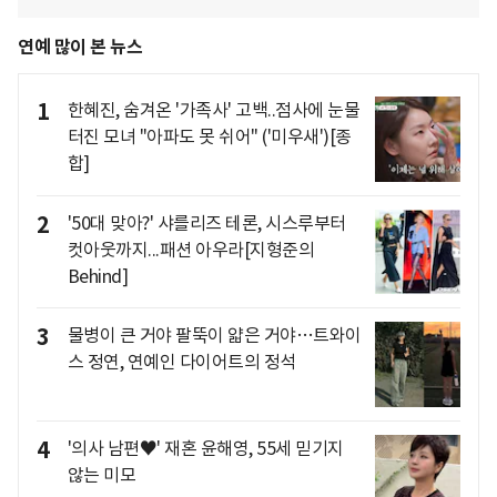
연예 많이 본 뉴스
1
한혜진, 숨겨온 '가족사' 고백..점사에 눈물
터진 모녀 "아파도 못 쉬어" ('미우새')[종
합]
2
'50대 맞아?' 샤를리즈 테론, 시스루부터
컷아웃까지...패션 아우라[지형준의
Behind]
3
물병이 큰 거야 팔뚝이 얇은 거야…트와이
스 정연, 연예인 다이어트의 정석
4
'의사 남편♥' 재혼 윤해영, 55세 믿기지
않는 미모