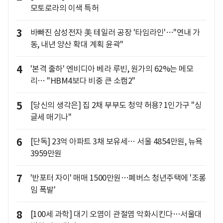
모토로라의 이색 특허
3
바빠진 삼성전자 美 테일러 공장 '타임라인'…"연내 가
동, 내년 양산 확대 계획 윤곽"
4
'본격 출하' 엔비디아 베라 루빈, 원가의 62%는 메모
리… "HBM4보다 비중 큰 소캠2"
5
[당신의 생각은] 집 2채 부부도 청약 허용? 1인가구 "싱
글세 매기나"
6
[단독] 23억 아파트 3채 보유세… 서울 4854만원, 뉴욕
3959만원
7
'반포터 자이' 매매 1500만원…폐버스 청년주택에 '조롱
밈 폭발'
8
[100세 과학] 대기 오염이 관절염 악화시킨다…서울대