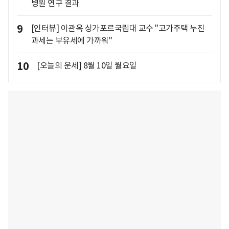
병원 연구 결과
9
[인터뷰] 이관옥 싱가포르국립대 교수 "고가주택 누진
과세는 부유세에 가까워"
10
[오늘의 운세] 8월 10일 월요일