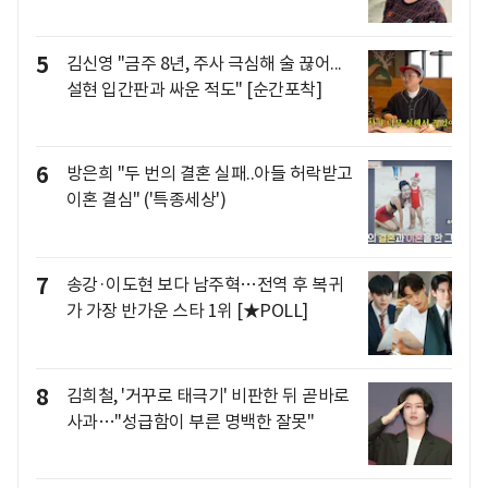
5
김신영 "금주 8년, 주사 극심해 술 끊어...
설현 입간판과 싸운 적도" [순간포착]
6
방은희 "두 번의 결혼 실패..아들 허락받고
이혼 결심" ('특종세상')
7
송강·이도현 보다 남주혁…전역 후 복귀
가 가장 반가운 스타 1위 [★POLL]
8
김희철, '거꾸로 태극기' 비판한 뒤 곧바로
사과…"성급함이 부른 명백한 잘못"