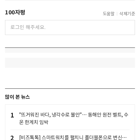
100자평
도움말
삭제기준
많이 본 뉴스
1
"뜨거워진 바다, 냉각수로 불안"… 동해안 원전 벨트, 수
온 한계치 임박
2
[비즈톡톡] 스마트워치를 펼치니 폴더블폰으로 변신…